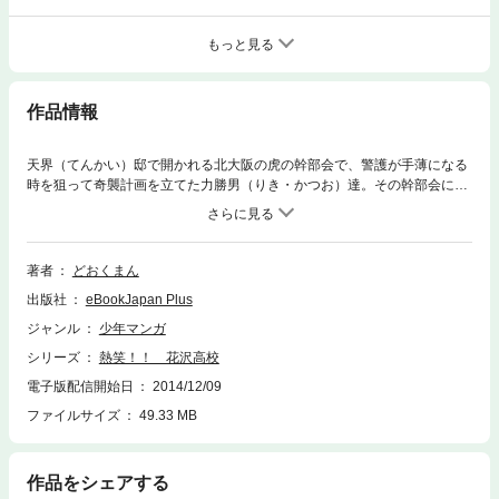
もっと見る
作品情報
天界（てんかい）邸で開かれる北大阪の虎の幹部会で、警護が手薄になる
時を狙って奇襲計画を立てた力勝男（りき・かつお）達。その幹部会に参
加した富岡（とみおか）達は、すべては藤堂（とうどう）が仕掛けたワナ
だったと知る。そして藤堂は、明心山に集結した力達に対して、すべての
道を封鎖して全滅させようとしていた。富岡からの無線でそれを知らされ
た力は……!?
著者
どおくまん
出版社
eBookJapan Plus
ジャンル
少年マンガ
シリーズ
熱笑！！ 花沢高校
電子版配信開始日
2014/12/09
ファイルサイズ
49.33 MB
作品をシェアする