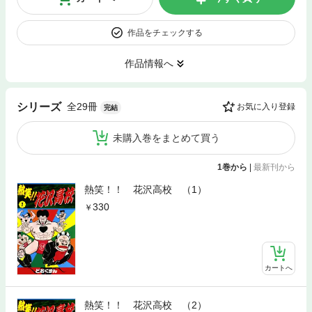
作品をチェックする
作品情報へ
全29冊
シリーズ
お気に入り登録
完結
未購入巻をまとめて買う
1巻から
|
最新刊から
熱笑！！ 花沢高校 （1）
330
カートへ
熱笑！！ 花沢高校 （2）