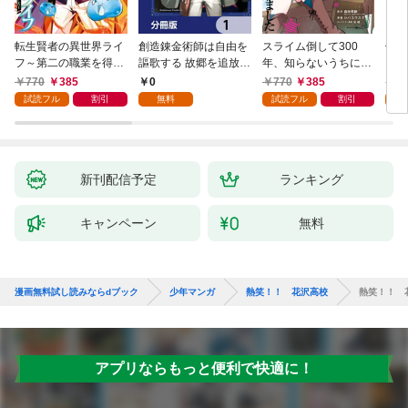
転生賢者の異世界ライ
創造錬金術師は自由を
スライム倒して300
信長
フ～第二の職業を得
謳歌する 故郷を追放さ
年、知らないうちにレ
て、世界最強になりま
れたら、魔王のお膝元
ベルMAXになってまし
770
385
0
770
385
7
した～ 1巻
で超絶効果のマジック
た 1巻
試読フル
割引
無料
試読フル
割引
試
アイテム作り放題にな
りました【分冊版】
1
新刊配信予定
ランキング
キャンペーン
無料
漫画無料試し読みならdブック
少年マンガ
熱笑！！ 花沢高校
熱笑！！ 
アプリならもっと便利で快適に！