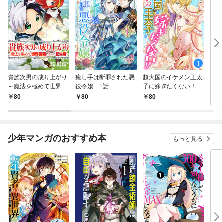
貴族次男の成り上がり
癒し手は断罪された悪
超大国のイケメン王太
生産
～魔法を極めて世界最
役令嬢 1話
子に嫁ぎたくない！！
して
強になった転生者～
1話
も作
80
80
80
8
1話
パー
いま
少年マンガのおすすめ本
もっと見る