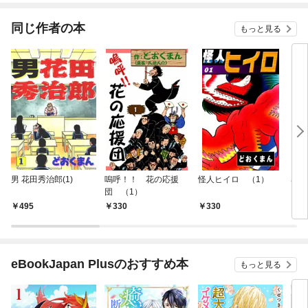
同じ作者の本
もっと見る
男 花田秀治郎(1)
嗚呼！！ 花の応援
怪人ヒイロ （1）
暴力
団 （1）
495
330
330
3
eBookJapan Plusのおすすめ本
もっと見る