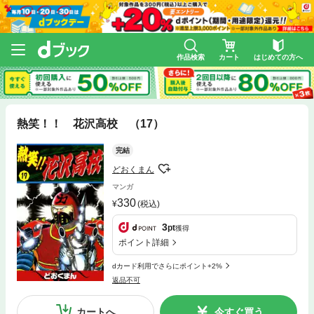
作品検索
カート
はじめての方へ
熱笑！！ 花沢高校 （17）
完結
どおくまん
マンガ
330
(税込)
3
pt
獲得
ポイント詳細
dカード利用でさらにポイント+2%
返品不可
カートへ
今すぐ買う