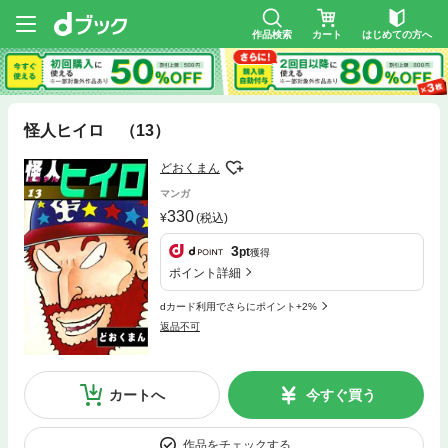
作品検索
カート
はじめての方へ
怪人ヒイロ （13）
どおくまん
マンガ
330
(税込)
3
pt
獲得
ポイント詳細
dカード利用でさらにポイント+2%
返品不可
カートへ
今すぐ買う
作品をチェックする