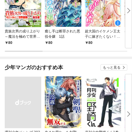
貴族次男の成り上がり
癒し手は断罪された悪
超大国のイケメン王太
生産
～魔法を極めて世界最
役令嬢 1話
子に嫁ぎたくない！！
して
強になった転生者～
1話
も作
80
80
80
8
1話
パー
いま
少年マンガのおすすめ本
もっと見る