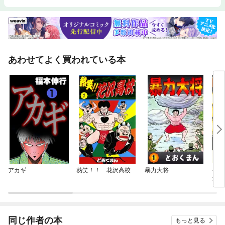
あわせてよく買われている本
アカギ
熱笑！！ 花沢高校
暴力大将
復刻
攻の
同じ作者の本
もっと見る