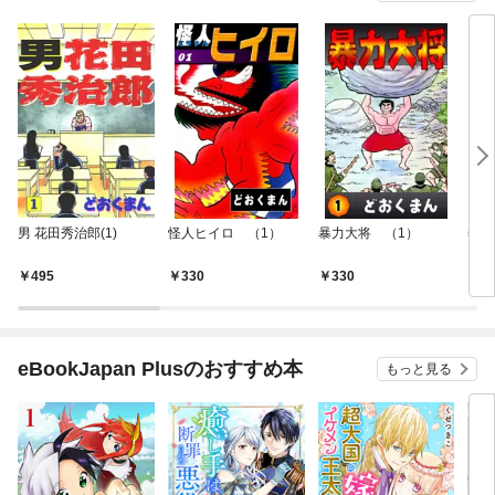
男 花田秀治郎(1)
怪人ヒイロ （1）
暴力大将 （1）
熱
（1
495
330
330
3
eBookJapan Plusのおすすめ本
もっと見る