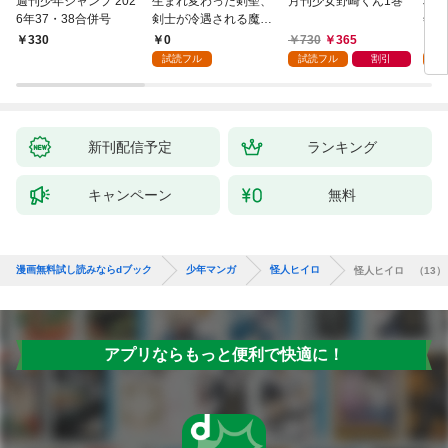
週刊少年ジャンプ 202
生まれ変わった剣聖、
月刊少女野崎くん1巻
JD
6年37・38合併号
剣士が冷遇される魔術
年齢
至上主義の学園で無双
0
730
365
0
￥330
する第1話
試読フル
試読フル
割引
新刊配信予定
ランキング
キャンペーン
無料
漫画無料試し読みならdブック
少年マンガ
怪人ヒイロ
怪人ヒイロ （13）
アプリならもっと便利で快適に！