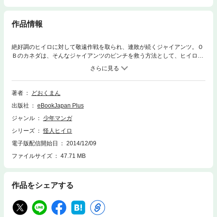
作品情報
絶好調のヒイロに対して敬遠作戦を取られ、連敗が続くジャイアンツ。Ｏ
Ｂのカネダは、そんなジャイアンツのピンチを救う方法として、ヒイロを
ピッチャーに転向させて、最高球速165kmの剛速球を投げさせる。しか
し、カネダの考えた打開策はそれだけではなく、伝統のＧＴ戦で往年の名
選手であるオウとナガシマをスタメン出場させて……!?
著者
どおくまん
出版社
eBookJapan Plus
ジャンル
少年マンガ
シリーズ
怪人ヒイロ
電子版配信開始日
2014/12/09
ファイルサイズ
47.71 MB
作品をシェアする