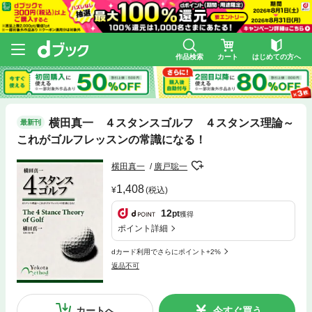
作品検索
カート
はじめての方へ
横田真一 ４スタンスゴルフ ４スタンス理論～
最新刊
これがゴルフレッスンの常識になる！
横田真一
廣戸聡一
1,408
(税込)
12
pt
獲得
ポイント詳細
dカード利用でさらにポイント+2%
返品不可
カートへ
今すぐ買う