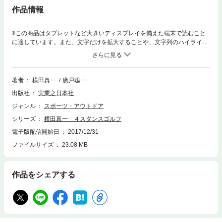
作品情報
※この商品はタブレットなど大きいディスプレイを備えた端末で読むこと
に適しています。また、文字だけを拡大することや、文字列のハイライ
ト、検索、辞書の参照、引用などの機能が使用できません。4つのタイプ
によって、フィットするスイングや上達への道筋は全然違う！ 世界の常
識を覆す、画期的ゴルフレッスンの決定版。「本来人間のカラダは、生ま
れながらに４つのタイプに分かれている」 コンディショニングトレーナ
著者
横田真一
廣戸聡一
ー廣戸聡一氏が提唱する“４スタンス理論”を元に、現役ツアープロ・横田
出版社
実業之日本社
真一がまとめあげたゴルフメソッド。それが「４スタンスゴルフ」。グリ
ップからアドレス、プレショットルーティーンやスイング、パッティング
ジャンル
スポーツ・アウトドア
まで、４つのタイプ別に徹底解説。ゴルフに関するさまざまな迷いや悩み
シリーズ
横田真一 ４スタンスゴルフ
が見事に解消し、遠回りのない上達の道筋を明らかにしてくれる、画期的
なゴルフメソッドがついに誕生!!
電子版配信開始日
2017/12/31
ファイルサイズ
23.08 MB
作品をシェアする