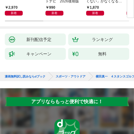
トナビ 2026後期版
くない」がなくなる
らせん流 ゆるらく歩
2,970
990
1,870
1,
き
新着
新着
新着
新刊配信予定
ランキング
キャンペーン
無料
漫画無料試し読みならdブック
スポーツ・アウトドア
横田真一 ４スタンスゴル
アプリならもっと便利で快適に！