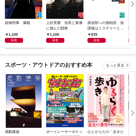
姐御刑事 爆殺
上杉景勝 信長と家康
探偵部への挑戦状 放
虎と
に挑んだ闘将
課後はミステリーとと
騒動
もに 新装版
1,100
1,100
935
1,
新着
新着
新着
スポーツ・アウトドアのおすすめ本
もっと見る
感動建築
ボートレーサーポケッ
心とからだの「歩きた
剣道