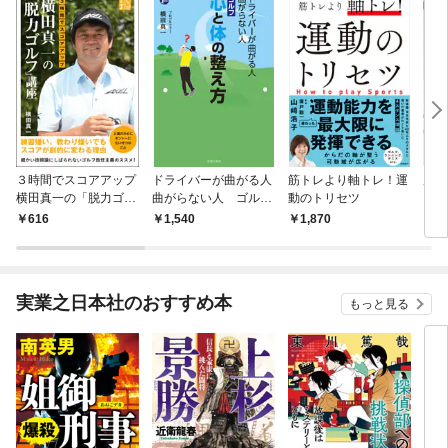
３時間でスコアアップ
ドライバーが曲がる人
筋トレより軸トレ！運
廣戸
横田真一の「脱力ゴル
曲がらない人 ゴル
動のトリセツ
ト
フ」講座
フ 心と体の整え方
616
1,540
1,870
3,
実業之日本社のおすすめ本
もっと見る