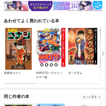
あわせてよく買われている本
名探偵コナン
NARUTO—ナルト—
キングダム
ワッ
カラー版
同じ作者の本
もっと見る