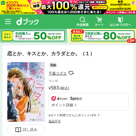
作品検索
カート
はじめての方へ
恋とか、キスとか、カラダとか。（１）
完結
千葉コズエ
マンガ
583
(税込)
5
pt
獲得
ポイント詳細
dカード利用でさらにポイント+2%
返品不可
試し読み