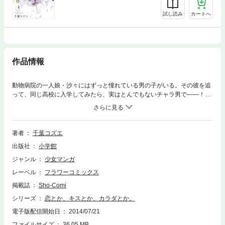
試し読み
カートへ
作品情報
動物病院の一人娘・沙々にはずっと憧れている男の子がいる。その彼を追
って、同じ高校に入学してみたら、実はとんでもないチャラ男で――！？
千葉コズエが描く、センシティブ学園ラブストーリー！
著者
千葉コズエ
出版社
小学館
ジャンル
少女マンガ
レーベル
フラワーコミックス
掲載誌
Sho-Comi
シリーズ
恋とか、キスとか、カラダとか。
電子版配信開始日
2014/07/21
ファイルサイズ
36.05 MB