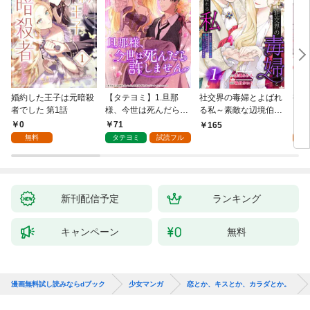
婚約した王子は元暗殺
【タテヨミ】1.旦那
社交界の毒婦とよばれ
視線
者でした 第1話
様、今世は死んだら許
る私～素敵な辺境伯令
る 1
しません
息に腕を折られたの
0
71
1
165
で、責任とってもらい
無料
タテヨミ
試読フル
試
ます～［ばら売り］
第1話
新刊配信予定
ランキング
キャンペーン
無料
漫画無料試し読みならdブック
少女マンガ
恋とか、キスとか、カラダとか。