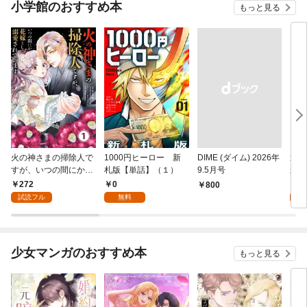
小学館のおすすめ本
もっと見る
火の神さまの掃除人で
1000円ヒーロー 新
DIME (ダイム) 2026年
追放
すが、いつの間にか花
札版【単話】（１）
9.5月号
かつ
嫁として溺愛されてい
まへ
272
0
1
￥800
ます【単話】（１）
れで
試読フル
無料
試
（１
少女マンガのおすすめ本
もっと見る