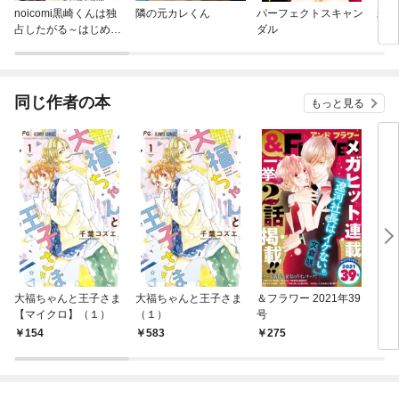
noicomi黒崎くんは独
隣の元カレくん
パーフェクトスキャン
親友
占したがる～はじめて
ダル
10
の恋は甘すぎて～
ら覚
同じ作者の本
もっと見る
大福ちゃんと王子さま
大福ちゃんと王子さま
＆フラワー 2021年39
1/
【マイクロ】（１）
（１）
号
（１
154
583
275
4