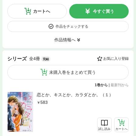
カートへ
今すぐ買う
作品をチェックする
作品情報へ
全4冊
シリーズ
お気に入り登録
完結
未購入巻をまとめて買う
1巻から
|
最新刊から
恋とか、キスとか、カラダとか。（１）
583
試し読み
カートへ