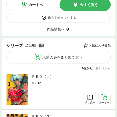
カートへ
今すぐ買う
作品をチェックする
作品情報へ
全19冊
シリーズ
お気に入り登録
完結
未購入巻をまとめて買う
1巻から
|
最新刊から
ＲＥＤ（１）
792
試し読み
カートへ
ＲＥＤ（２）