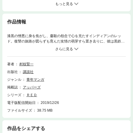
もっと見る
作品情報
漆黒の憎悪に身を焦がし、鏖殺の怨念で心を充たすインディアンのレッ
ド。復讐の旅路が図らずも育んだ友情の萌芽すら置き去りに、彼は黒鉄の
爪牙を磨き、幾多の死線をもくぐり抜けて、冷血の猛禽へと変貌するの
か……。19世紀末、アメリカ。時代の奔流に抗う、叛骨の挽歌！ 鬼才・
村枝賢一が骨太に描き出す、赤き血が滾る本格ウエスタン! 多種多様な人
間の思惑が絡み合う、第5巻!!
著者
村枝賢一
出版社
講談社
ジャンル
青年マンガ
掲載誌
アッパーズ
シリーズ
ＲＥＤ
電子版配信開始日
2019/12/26
ファイルサイズ
38.75 MB
作品をシェアする