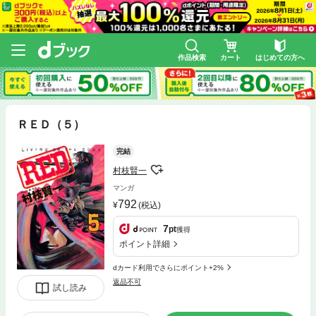
作品検索
カート
はじめての方へ
ＲＥＤ（５）
完結
村枝賢一
マンガ
792
(税込)
7
pt
獲得
ポイント詳細
dカード利用でさらにポイント+2%
返品不可
試し読み