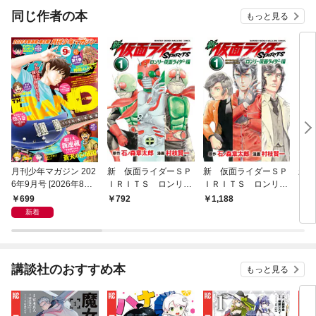
同じ作者の本
もっと見る
月刊少年マガジン 202
新 仮面ライダーＳＰ
新 仮面ライダーＳＰ
新 
6年9月号 [2026年8月6
ＩＲＩＴＳ ロンリー
ＩＲＩＴＳ ロンリー
ＩＲ
日発売]
仮面ライダー編（１）
仮面ライダー編 特装
699
792
1,188
7
版（１）
新着
講談社のおすすめ本
もっと見る