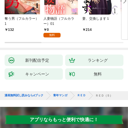
奪う男（フルカラー）
人妻物語（フルカラ
妻、交換します１
ごめ
1
ー）01
ない
0
132
214
1
無料
新刊配信予定
ランキング
キャンペーン
無料
漫画無料試し読みならdブック
青年マンガ
ＲＥＤ
ＲＥＤ（５）
アプリならもっと便利で快適に！