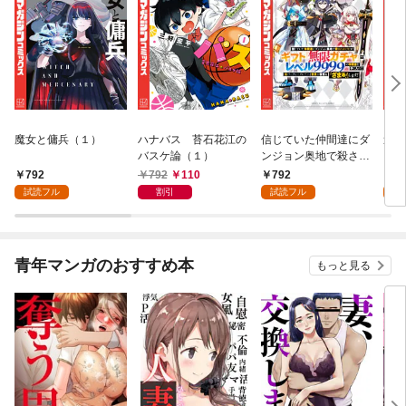
魔女と傭兵（１）
ハナバス 苔石花江の
信じていた仲間達にダ
追放
バスケ論（１）
ンジョン奥地で殺され
『自
かけたがギフト『無限
領地
792
792
110
792
7
ガチャ』でレベル９９
強の
試読フル
割引
試読フル
試
９９の仲間達を手に入
～最
れて元パーティーメン
で始
バーと世界に復讐＆
拓ス
『ざまぁ！』します！
（１
青年マンガのおすすめ本
もっと見る
（１）