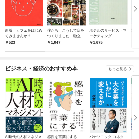
新版 カフェをはじめ
僕たち、こうして店を
ホテルのサービス・マ
野崎
てみませんか？
つくりました 独立開
ーケティング
さ増
業のニュースタンダー
ピ
523
1,047
1,675
1,
ド
ビジネス・経済のおすすめ本
もっと見る
AI時代の人材マネジメ
感性を言葉にする
パナソニック コネク
「使