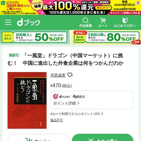
作品検索
カート
はじめての方へ
「一風堂」ドラゴン（中国マーケット）に挑
最新刊
む！ 中国に進出した外食企業は何をつかんだのか
河原成美
470
(税込)
4
pt
獲得
ポイント詳細
dカード利用でさらにポイント+2%
返品不可