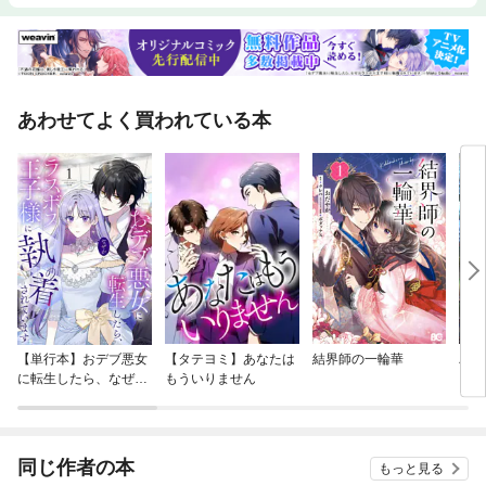
あわせてよく買われている本
【単行本】おデブ悪女
【タテヨミ】あなたは
結界師の一輪華
バッ
に転生したら、なぜか
もういりません
ロイ
ラスボス王子様に執着
今世
されています
りが
てく
OMI
同じ作者の本
もっと見る