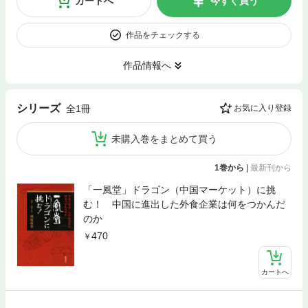
カートへ
今すぐ買う
作品をチェックする
作品情報へ
シリーズ
全1冊
お気に入り登録
未購入巻をまとめて買う
1巻から
|
最新刊から
「一風堂」ドラゴン（中国マーケット）に挑
む！ 中国に進出した外食企業は何をつかんだ
のか
470
カートへ