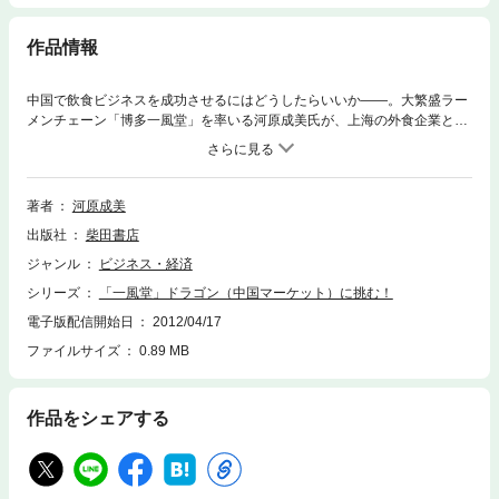
作品情報
中国で飲食ビジネスを成功させるにはどうしたらいいか――。大繁盛ラー
メンチェーン「博多一風堂」を率いる河原成美氏が、上海の外食企業と合
弁会社を設立し中国にのり込んだのは２００３年１０月。中国市場に合っ
たラーメンの新ブランドを展開すべく、苦労を重ねる。第１部では、ひと
筋縄ではいかない中国市場の問題点を著者自らの経験にもとづいて具体
的、かつ赤裸々に語り、いかに立ち向かったかをつづる。第２部では、上
著者
河原成美
海で活躍する外食企業がどうして繁盛しているかを分析する。得体のつか
出版社
柴田書店
めない存在、中国は、まさに「ドラゴン」そのものだ。河原氏の体験、分
析、そして前向きな思考は、中国進出をめざす企業の参考になるはずだ。
ジャンル
ビジネス・経済
シリーズ
「一風堂」ドラゴン（中国マーケット）に挑む！
電子版配信開始日
2012/04/17
ファイルサイズ
0.89 MB
作品をシェアする