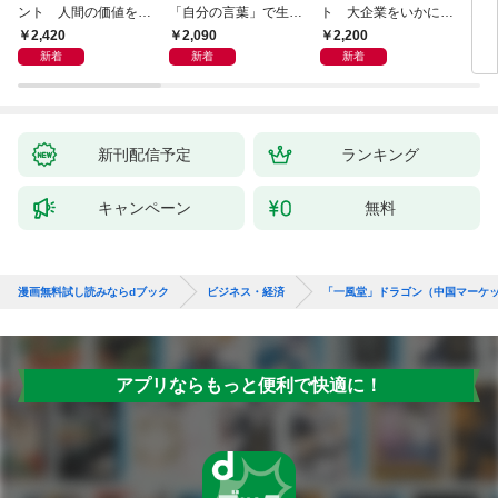
ント 人間の価値を最
「自分の言葉」で生き
ト 大企業をいかに変
ステ
大化する条件
るための教科書
えるか
成功
2,420
2,090
2,200
5
新着
新着
新着
新刊配信予定
ランキング
キャンペーン
無料
漫画無料試し読みならdブック
ビジネス・経済
「一風堂」ドラゴン（中国マーケ
アプリならもっと便利で快適に！