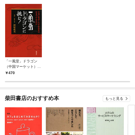
「一風堂」ドラゴン
（中国マーケット）に
挑む！ 中国に進出し
470
た外食企業は何をつか
んだのか
柴田書店のおすすめ本
もっと見る