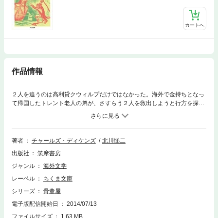
カートへ
作品情報
２人を追うのは高利貸クウィルプだけではなかった。海外で金持ちとなっ
て帰国したトレント老人の弟が、さすらう２人を救出しようと行方を探し
ていたのだ。しかし居所を突き止めたときにはすでに遅く、苦難の旅路の
果て、ネルは眠るように死んでしまっていたのだ。骨董に囲まれて眠るネ
ルの姿を描いて始まる物語は古めかしい教会の一室で死の床に眠るネルの
姿で終わり、あたかも円環を描くかのごとく小説は閉じられる。
著者
チャールズ・ディケンズ
北川悌二
出版社
筑摩書房
ジャンル
海外文学
レーベル
ちくま文庫
シリーズ
骨董屋
電子版配信開始日
2014/07/13
ファイルサイズ
1.63 MB