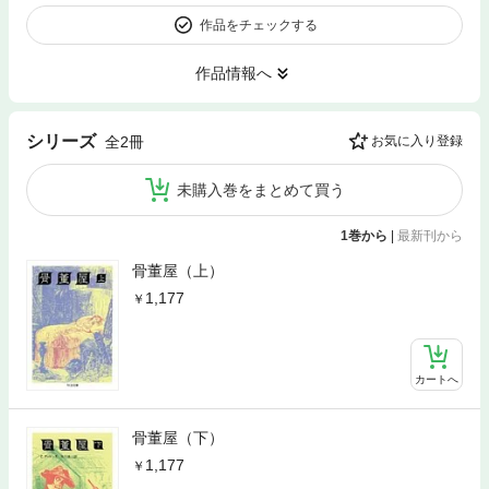
作品をチェックする
作品情報へ
シリーズ
全2冊
お気に入り登録
未購入巻をまとめて買う
1巻から
|
最新刊から
骨董屋（上）
1,177
カートへ
骨董屋（下）
1,177