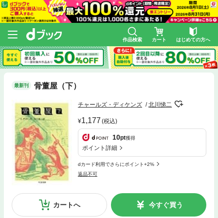
作品検索
カート
はじめての方へ
骨董屋（下）
最新刊
チャールズ・ディケンズ
北川悌二
1,177
(税込)
10
pt
獲得
ポイント詳細
dカード利用でさらにポイント+2%
返品不可
カートへ
今すぐ買う