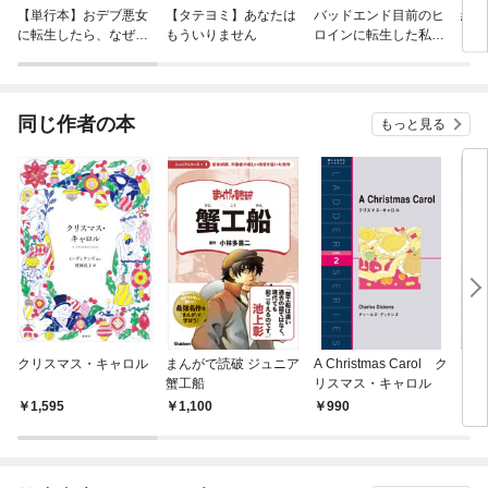
【単行本】おデブ悪女
【タテヨミ】あなたは
バッドエンド目前のヒ
結界
に転生したら、なぜか
もういりません
ロインに転生した私、
ラスボス王子様に執着
今世では恋愛するつも
されています
りがチートな兄が離し
てくれません！？@C
OMIC
同じ作者の本
もっと見る
クリスマス・キャロル
まんがで読破 ジュニア
A Christmas Carol ク
ク
蟹工船
リスマス・キャロル
【漢
1,595
1,100
990
2