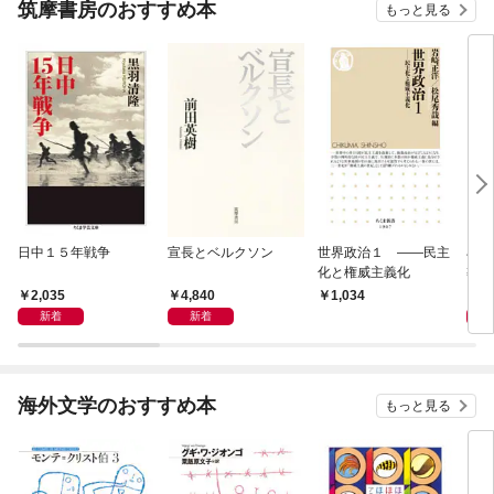
筑摩書房のおすすめ本
もっと見る
日中１５年戦争
宣長とベルクソン
世界政治１ ――民主
石原
化と権威主義化
導か
2,035
4,840
1,
1,034
新着
新着
海外文学のおすすめ本
もっと見る