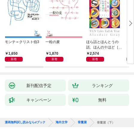
モンテ＝クリスト伯3
一粒の麦
ほら話とほんとうの
美し
話、ほんの十ほど［新
装版］
1,650
1,870
2,574
1,
新着
新着
新着
新刊配信予定
ランキング
キャンペーン
無料
漫画無料試し読みならdブック
海外文学
骨董屋
骨董屋（下）