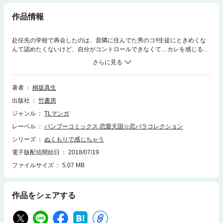
作品情報
赴任先の学校で再会したのは、昔隣に住んでた男のコ!!生徒にときめくな
んて認めたくないけど、自分がコントロールできなくて…カレを感じるだ
けで、すべてがどうなってもヨクなっちゃう!!!
著者
桐坂真生
出版社
竹書房
ジャンル
TLマンガ
レーベル
バンブーコミックス 恋愛天国☆恋パラコレクション
シリーズ
ぬくもりで感じちゃう
電子版配信開始日
2018/07/19
ファイルサイズ
5.07 MB
作品をシェアする