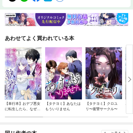
あわせてよく買われている本
【単行本】おデブ悪女
【タテヨミ】あなたは
【タテヨミ】クロユ
バッ
に転生したら、なぜか
もういりません
リ〜復讐サークル〜
ロイ
ラスボス王子様に執着
今世
されています
りが
てく
OMI