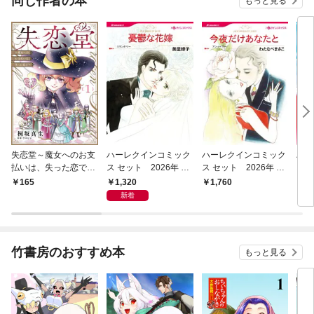
同じ作者の本
もっと見る
失恋堂～魔女へのお支
ハーレクインコミック
ハーレクインコミック
ハー
払いは、失った恋で～
ス セット 2026年 vo
ス セット 2026年 vo
ス 
【分冊版】１話
l.1014
l.1061
l.90
1,320
165
1,760
1,
新着
竹書房のおすすめ本
もっと見る