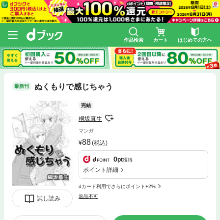
作品検索
カート
はじめての方へ
ぬくもりで感じちゃう
最新刊
完結
桐坂真生
マンガ
88
(税込)
0
pt
獲得
ポイント詳細
dカード利用でさらにポイント+2%
返品不可
試し読み