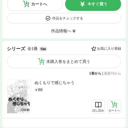
カートへ
今すぐ買う
作品をチェックする
作品情報へ
全1冊
シリーズ
お気に入り登録
完結
未購入巻をまとめて買う
1巻から
|
最新刊から
ぬくもりで感じちゃう
88
試し読み
カートへ