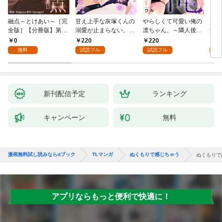
融点～とけあい～［完
甘え上手な灰塚くんの
やらしくて可愛い俺の
資産
全版］【分冊版】第1
溺愛が止まらない。純
凛ちゃん。～隣人後輩
装御
話
情で、健気で…絶倫！
くんのイキすぎた執着
イジ
0
220
220
1
(1)
にハメ堕とされる～(1)
感じ
無料
試読フル
試読フル
試
【電
き】
新刊配信予定
ランキング
キャンペーン
無料
漫画無料試し読みならdブック
TLマンガ
ぬくもりで感じちゃう
ぬくもりで
アプリならもっと便利で快適に！