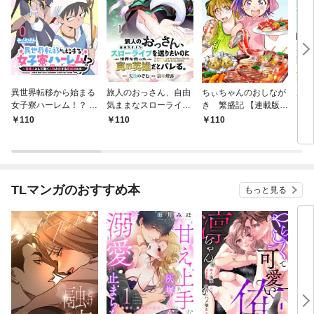
異世界転移から始まる
旅人のおっさん、自由
ちぃちゃんのおしなが
魔法
女子寮ハーレム！？ ～
気ままなスローライフ
き 繁盛記 【連載版】
【連
管理人として働く人間
を送りたいのに世界を
１
110
110
110
1
と恋する魔族娘たち～
救った真の英雄だとバ
【連載版】０
レる 【連載版】１
TLマンガのおすすめ本
もっと見る