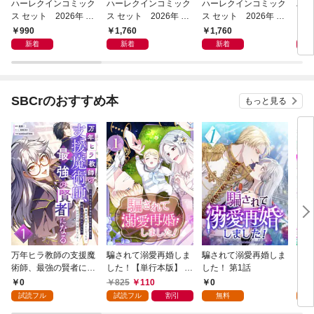
ハーレクインコミック
ハーレクインコミック
ハーレクインコミック
ハー
ス セット 2026年 vo
ス セット 2026年 vo
ス セット 2026年 vo
ス 
l.961
l.1083
l.1082
l.10
990
1,760
1,760
1,
新着
新着
新着
SBCrのおすすめ本
もっと見る
万年ヒラ教師の支援魔
騙されて溺愛再婚しま
騙されて溺愛再婚しま
ヒト
術師、最強の賢者にな
した！【単行本版】 1
した！ 第1話
る～不人気の支援魔術
巻
0
825
110
0
0
師は給料泥棒だと魔術
試読フル
試読フル
割引
無料
試
大学をクビになった