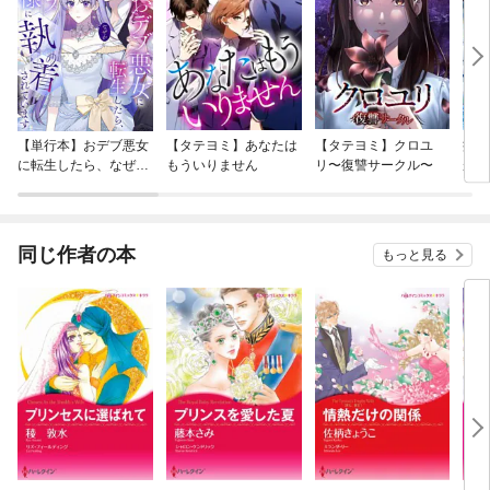
【単行本】おデブ悪女
【タテヨミ】あなたは
【タテヨミ】クロユ
病弱
に転生したら、なぜか
もういりません
リ〜復讐サークル〜
が、
ラスボス王子様に執着
ぎて
されています
たち
ね！
同じ作者の本
もっと見る