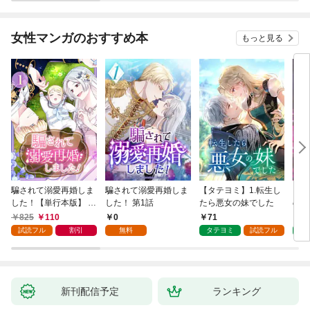
が、出世した元教え子
たちのおかげで何も困
らない件～ 第1話
女性マンガのおすすめ本
もっと見る
騙されて溺愛再婚しま
騙されて溺愛再婚しま
【タテヨミ】1.転生し
【タ
した！【単行本版】 1
した！ 第1話
たら悪女の妹でした
の私
巻
825
110
0
71
7
試読フル
割引
無料
タテヨミ
試読フル
タ
新刊配信予定
ランキング