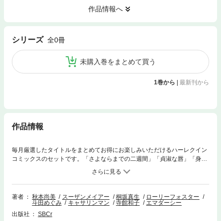
作品情報へ
シリーズ
全0冊
未購入巻をまとめて買う
1巻から
|
最新刊から
作品情報
毎月厳選したタイトルをまとめてお得にお楽しみいただけるハーレクイン
コミックスのセットです。「さよならまでの二週間」「貞淑な唇」「身分
違いのフィアンセ」「あなたと過ごす夜」の４話をまとめて収録。
著者
秋本尚美
スーザンメイアー
桐坂真生
ローリーフォスター
斗田めぐみ
キャサリンマン
寺館和子
エマダーシー
出版社
SBCr