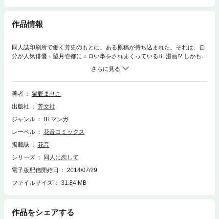
作品情報
同人誌印刷所で働く芳史のもとに、ある原稿が持ち込まれた。それは、自
分が人気俳優・望月壱都にエロい事をされまくっているBL漫画!? しかもそ
の漫画は、高校時代の親友・芳史を8年間も思い続けてきた壱都が、欲望
の赴くままに自ら描いたものだったのだ! 暴走する壱都の想いに芳史は応
えられるのか…!? ヘタレ芸能人×同人誌印刷所社員の妄想炸裂ラブ★描き
下ろしでは壱都の妄想同人誌を公開!
著者
猫野まりこ
出版社
芳文社
ジャンル
BLマンガ
レーベル
花音コミックス
掲載誌
花音
シリーズ
同人に恋して
電子版配信開始日
2014/07/29
ファイルサイズ
31.84 MB
作品をシェアする