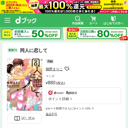
作品検索
カート
はじめての方へ
同人に恋して
最新刊
完結
猫野まりこ
マンガ
880
(税込)
8
pt
獲得
ポイント詳細
dカード利用でさらにポイント+2%
返品不可
試し読み