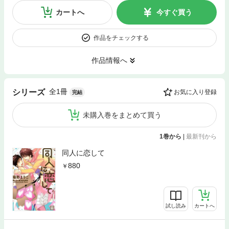
カートへ
今すぐ買う
作品をチェックする
作品情報へ
全1冊
シリーズ
お気に入り登録
完結
未購入巻をまとめて買う
1巻から
|
最新刊から
同人に恋して
880
試し読み
カートへ