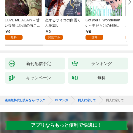
LOVE ME AGAIN～甘
恋するサイコの白雪く
Got you！ Wonderlan
ビバ
い復讐は記憶の向こう
ん第1話
d ～男だらけの極限ラ
鳥は
側～(1)
ブ～(1)
【全
0
0
0
0
無料
試読フル
無料
新刊配信予定
ランキング
キャンペーン
無料
漫画無料試し読みならdブック
BLマンガ
同人に恋して
同人に恋して
アプリならもっと便利で快適に！