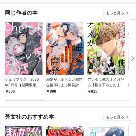
同じ作者の本
もっと見る
シェリプラス 2026
溺愛が止まらない寡黙
アンタは俺のオメガだ
ここ
年3月号［期間限定］
な後輩による開発計略
ろ【描き下ろしおまけ
限定
【電子限定かきおろし
付き特装版】 1
836
888
825
7
付】
芳文社のおすすめ本
もっと見る