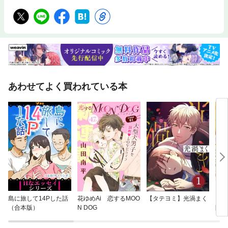
あわせてよく買われている本
島に旅して14Pした話
花ゆめAi 恋するMOO
【タテヨミ】光渦まく
ここ
（合本版）
N DOG
間で