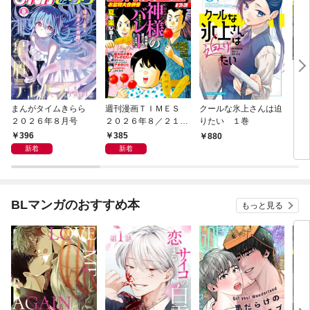
まんがタイムきらら
週刊漫画ＴＩＭＥＳ
クールな氷上さんは迫
うち
２０２６年８月号
２０２６年８／２１・
りたい １巻
レ配
２８合併号
396
385
880
8
新着
新着
BLマンガのおすすめ本
もっと見る