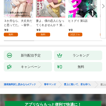
３か月なら、大丈夫だ
妻よ、僕の恋人になっ
ヒトグイ 第1話
世界
と思ってた。～留学し
てくれませんか？ 第1
レベ
た僕の留守中に、一途
話
0
0
0
0
な彼女が汚されるまで
無料
無料
試読フル
～ 1話
新刊配信予定
ランキング
キャンペーン
無料
漫画無料試し読みならdブック
青年マンガ
雲上に歌いて、君を待つ。
雲上
アプリならもっと便利で快適に！