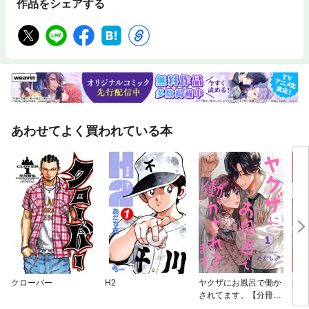
作品をシェアする
あわせてよく買われている本
クローバー
H2
ヤクザにお風呂で働か
鏡ノ
されてます。【分冊
れる
版】
れて