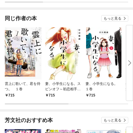
同じ作者の本
もっと見る
雲上に歌いて、君を待
妻、小学生になる。ス
妻、小学生になる。
生還
つ。 １巻
ピンオフ～初恋相手の
１巻
集～
君は誰？～
715
715
715
7
芳文社のおすすめ本
もっと見る