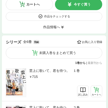
カートへ
今すぐ買う
作品をチェックする
作品情報へ
全6冊
シリーズ
お気に入り登録
完結
未購入巻をまとめて買う
1巻から
|
最新刊から
雲上に歌いて、君を待つ。 １巻
715
試し読み
カートへ
雲上に歌いて、君を待つ。 ２巻