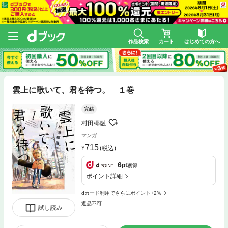
作品検索
カート
はじめての方へ
雲上に歌いて、君を待つ。 １巻
完結
村田椰融
マンガ
715
(税込)
6
pt
獲得
ポイント詳細
dカード利用でさらにポイント+2%
返品不可
試し読み