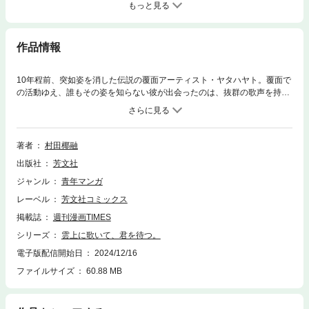
もっと見る
作品情報
10年程前、突如姿を消した伝説の覆面アーティスト・ヤタハヤト。覆面で
の活動ゆえ、誰もその姿を知らない彼が出会ったのは、抜群の歌声を持つ
女子高生。彼女をプロデュースして一攫千金を狙うヤタハヤトだったが、
彼女はヤタハヤトの信者的ファンだった。ヤタハヤトを神と崇める半面、
才能を持ちながら消えたことに、会えたら刺すかもと言う彼女。かくし
て、身バレせずにプロデュースする難計画が始まった！
著者
村田椰融
出版社
芳文社
ジャンル
青年マンガ
レーベル
芳文社コミックス
掲載誌
週刊漫画TIMES
シリーズ
雲上に歌いて、君を待つ。
電子版配信開始日
2024/12/16
ファイルサイズ
60.88 MB