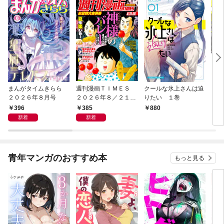
まんがタイムきらら
週刊漫画ＴＩＭＥＳ
クールな氷上さんは迫
うち
２０２６年８月号
２０２６年８／２１・
りたい １巻
レ配
２８合併号
396
385
880
8
新着
新着
青年マンガのおすすめ本
もっと見る