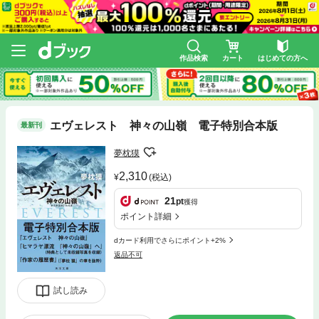
作品検索
カート
はじめての方へ
エヴェレスト 神々の山嶺 電子特別合本版
最新刊
夢枕獏
2,310
(税込)
21
pt
獲得
ポイント詳細
dカード利用でさらにポイント+2%
返品不可
試し読み