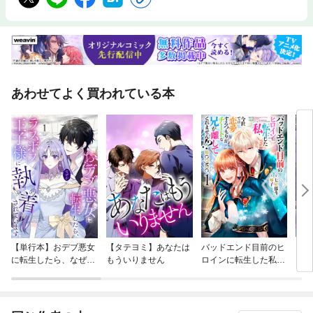
あわせてよく買われている本
【単行本】おデブ悪女
【タテヨミ】あなたは
バッドエンド目前のヒ
【タ
に転生したら、なぜか
もういりません
ロインに転生した私、
リ〜
ラスボス王子様に執着
今世では恋愛するつも
されています
りがチートな兄が離し
てくれません！？@C
OMIC