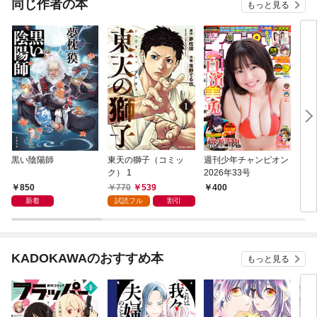
同じ作者の本
もっと見る
黒い陰陽師
東天の獅子（コミッ
週刊少年チャンピオン
キマ
ク） 1
2026年33号
850
770
539
400
1,
新着
試読フル
割引
KADOKAWAのおすすめ本
もっと見る