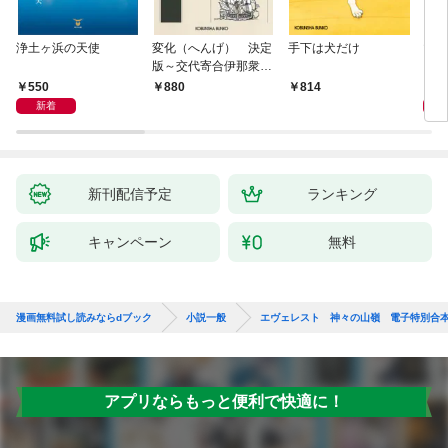
浄土ヶ浜の天使
変化（へんげ） 決定
手下は犬だけ
マリ
版～交代寄合伊那衆異
聞（1）～
550
1,
880
814
新着
新刊配信予定
ランキング
キャンペーン
無料
漫画無料試し読みならdブック
小説一般
エヴェレスト 神々の山嶺 電子特別合
アプリならもっと便利で快適に！