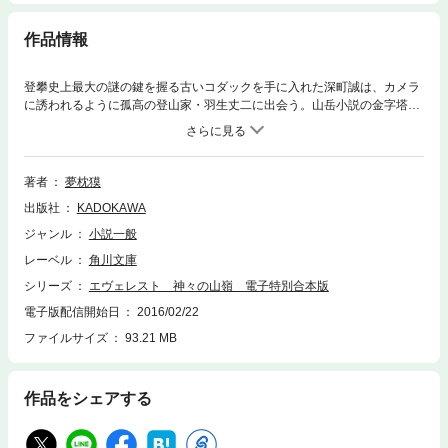
作品情報
登攀史上最大の謎の鍵を握る古いコダックを手に入れた深町誠は、カメラ
に誘われるように孤高の登山家・羽生丈二に出会う。山岳小説の金字塔
に、関連本を加えた豪華合本版。特典として著者の撮り下ろし写真を収
録！※本電子書籍は、角川文庫「神々の山嶺 上」、「神々の山嶺
下」、「ヒマラヤ漂流 『神々の山嶺』へ」、角川書店単行本「作家の履
歴書 ２１人の人気作家が語るプロになるための方法」より夢枕 獏の章を
著者
夢枕獏
抜粋し収録したものに、電子版特典として未収録写真を加えた電子オリジ
出版社
KADOKAWA
ナル合本版です。
ジャンル
小説一般
レーベル
角川文庫
シリーズ
エヴェレスト 神々の山嶺 電子特別合本版
電子版配信開始日
2016/02/22
ファイルサイズ
93.21 MB
作品をシェアする