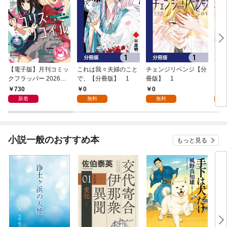
【電子版】月刊コミッ
これは我々夫婦のこと
チェンジリベンジ【分
チェ
クフラッパー 2026年9
で、【分冊版】 1
冊版】 1
月号
730
0
0
7
新着
無料
無料
試
小説一般のおすすめ本
もっと見る