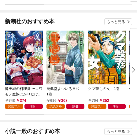
新潮社のおすすめ本
もっと見る
魔王城の料理番 〜コワ
鹿楓堂よついろ日和
クマ撃ちの女 1巻
俺の
モテ魔族ばかりだけ
1巻
ンビ
ど、ホワイトな職場で
る 
748
374
616
308
704
352
7
す〜 1巻
試読フル
割引
試読フル
割引
試読フル
割引
試
小説一般のおすすめ本
もっと見る