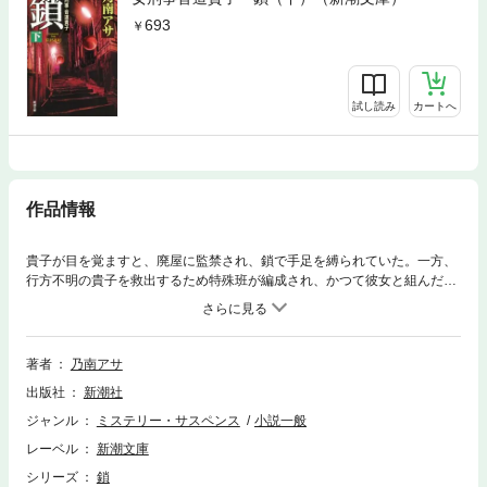
693
試し読み
カートへ
作品情報
貴子が目を覚ますと、廃屋に監禁され、鎖で手足を縛られていた。一方、
行方不明の貴子を救出するため特殊班が編成され、かつて彼女と組んだ滝
沢刑事も加わる。やがて犯人らの巧妙な現金奪取計画が明らかになり、貴
子も犯人の中の女性を説得し、懸命に本部との連絡を試みる。が、特殊班
はなかなか潜伏先に辿り着けない。ついに貴子の気力・体力も限界に
——。傑作『凍える牙』の続編！
著者
乃南アサ
出版社
新潮社
ジャンル
ミステリー・サスペンス
小説一般
レーベル
新潮文庫
シリーズ
鎖