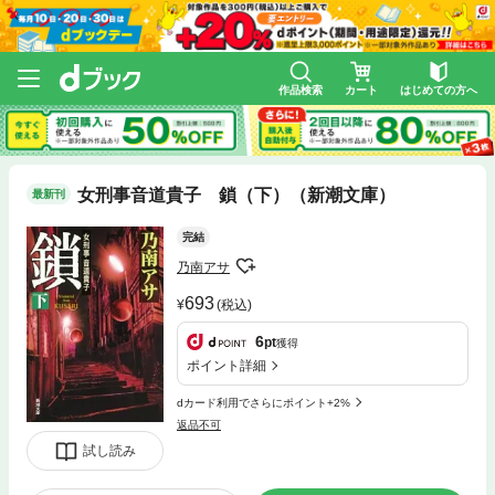
作品検索
カート
はじめての方へ
女刑事音道貴子 鎖（下）（新潮文庫）
最新刊
完結
乃南アサ
693
(税込)
6
pt
獲得
ポイント詳細
dカード利用でさらにポイント+2%
返品不可
試し読み