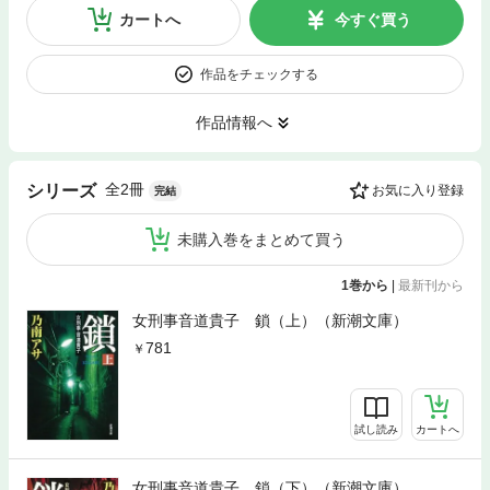
カートへ
今すぐ買う
作品をチェックする
作品情報へ
全2冊
シリーズ
お気に入り登録
完結
未購入巻をまとめて買う
1巻から
|
最新刊から
女刑事音道貴子 鎖（上）（新潮文庫）
781
試し読み
カートへ
女刑事音道貴子 鎖（下）（新潮文庫）