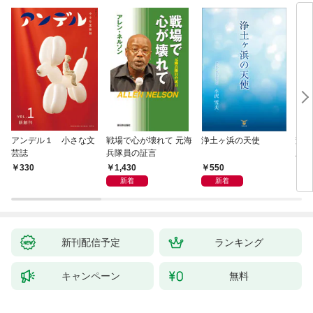
アンデル１ 小さな文
戦場で心が壊れて 元海
浄土ヶ浜の天使
変化
芸誌
兵隊員の証言
版～
聞（
1,430
550
330
8
新着
新着
新刊配信予定
ランキング
キャンペーン
無料