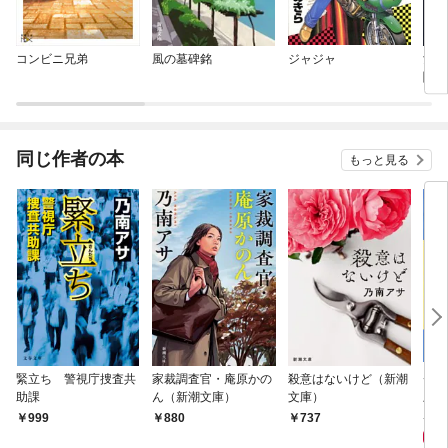
コンビニ兄弟
風の墓碑銘
ジャジャ
女刑
闇（
同じ作者の本
もっと見る
緊立ち 警視庁捜査共
家裁調査官・庵原かの
殺意はないけど（新潮
チ
助課
ん（新潮文庫）
文庫）
上下
1,
999
880
737