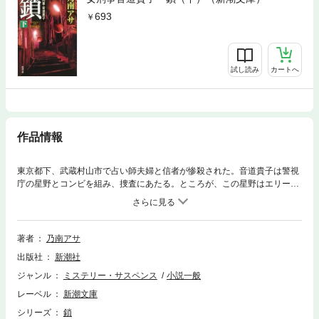
693
試し読み
カートへ
作品情報
東京都下、武蔵村山市で占い師夫婦と信者が惨殺された。音道貴子は警視
庁の星野とコンビを組み、捜査にあたる。ところが、この星野はエリート
意識の強い、鼻持ちならぬ刑事で、貴子と常に衝突。とうとう二人は別々
で捜査する険悪な事態に。占い師には架空名義で多額の預金をしていた疑
いが浮上、貴子は銀行関係者を調べ始めた。が、ある退職者の家で意識を
失い、何者かに連れ去られる！
著者
乃南アサ
出版社
新潮社
ジャンル
ミステリー・サスペンス
小説一般
レーベル
新潮文庫
シリーズ
鎖