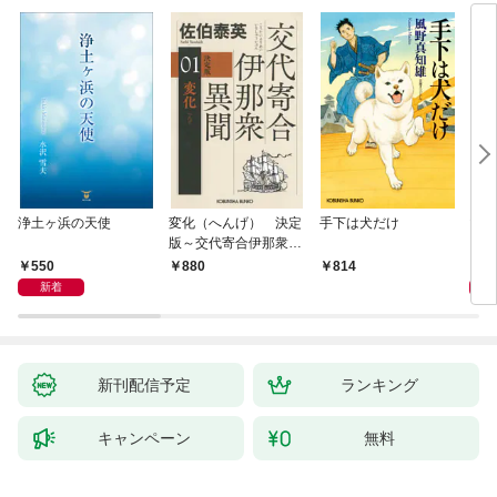
浄土ヶ浜の天使
変化（へんげ） 決定
手下は犬だけ
マリ
版～交代寄合伊那衆異
聞（1）～
550
1,
880
814
新着
新刊配信予定
ランキング
キャンペーン
無料