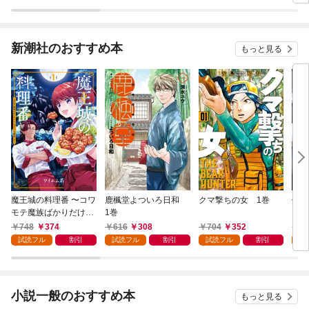
新潮社のおすすめ本
もっと見る
魔王城の料理番 〜コワ
鹿楓堂よついろ日和
クマ撃ちの女 1巻
俺の
モテ魔族ばかりだけ
1巻
ンビ
ど、ホワイトな職場で
る 
748
374
616
308
704
352
7
す〜 1巻
試読フル
割引
試読フル
割引
試読フル
割引
試
小説一般のおすすめ本
もっと見る