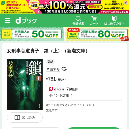
作品検索
カート
はじめての方へ
女刑事音道貴子 鎖（上）（新潮文庫）
完結
乃南アサ
781
(税込)
7
pt
獲得
ポイント詳細
dカード利用でさらにポイント+2%
返品不可
試し読み