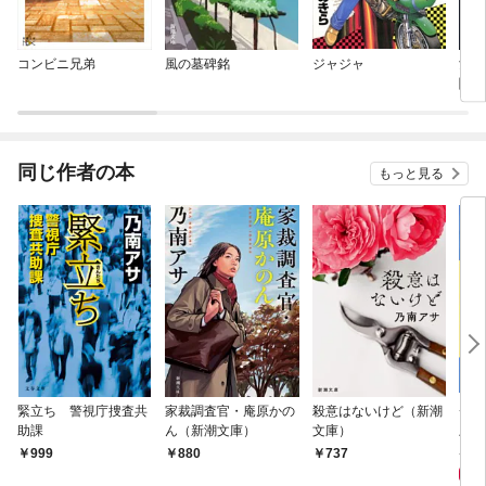
コンビニ兄弟
風の墓碑銘
ジャジャ
女刑
闇（
同じ作者の本
もっと見る
緊立ち 警視庁捜査共
家裁調査官・庵原かの
殺意はないけど（新潮
チ
助課
ん（新潮文庫）
文庫）
上下
1,
999
880
737