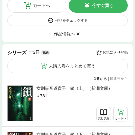
カートへ
今すぐ買う
作品をチェックする
作品情報へ
全2冊
シリーズ
お気に入り登録
完結
未購入巻をまとめて買う
1巻から
|
最新刊から
女刑事音道貴子 鎖（上）（新潮文庫）
781
試し読み
カートへ
女刑事音道貴子 鎖（下）（新潮文庫）