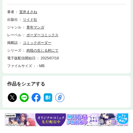
の村には、いにしえより人を喰らう肉塊の化物が潜んでおり――――。ク
ズや自己中だらけの動画配信チームは、生きて山を降りることができるの
著者
室井まさね
か!?命がけの配信が始まる―――！
出版社
リイド社
ジャンル
青年マンガ
レーベル
ボーダーコミックス
掲載誌
コミックボーダー
シリーズ
肉怪の生じる村にて
電子版配信開始日
2025/07/16
ファイルサイズ
- MB
作品をシェアする