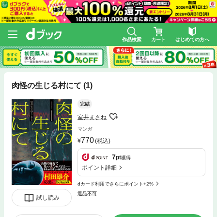
作品検索
カート
はじめての方へ
肉怪の生じる村にて (1)
完結
室井まさね
マンガ
770
(税込)
7
pt
獲得
ポイント詳細
dカード利用でさらにポイント+2%
返品不可
試し読み