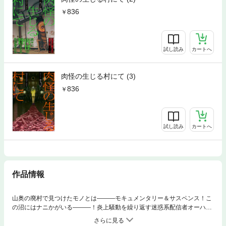
836
試し読み
カートへ
肉怪の生じる村にて (3)
836
試し読み
カートへ
作品情報
山奥の廃村で見つけたモノとは―――モキュメンタリー＆サスペンス！こ
の沼にはナニかがいる―――！炎上騒動を繰り返す迷惑系配信者オーハラ
を始めとしたグループは、女性キャンパーらが謎の生き物に襲われる動画
を見つけ、衝撃的でバズる動画を撮ろうと応果村へ乗り込んだ。だが、そ