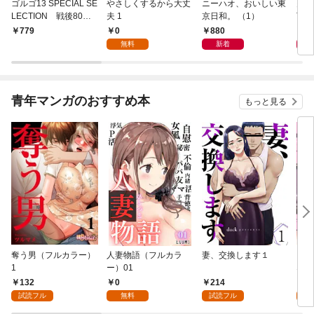
ゴルゴ13 SPECIAL SE
やさしくするから大丈
ニーハオ、おいしい東
多摩
LECTION 戦後80年
夫 1
京日和。 （1）
TY 
の光と陰
0
880
8
779
無料
新着
青年マンガのおすすめ本
もっと見る
奪う男（フルカラー）
人妻物語（フルカラ
妻、交換します１
ごめ
1
ー）01
ない
132
0
214
1
試読フル
無料
試読フル
試