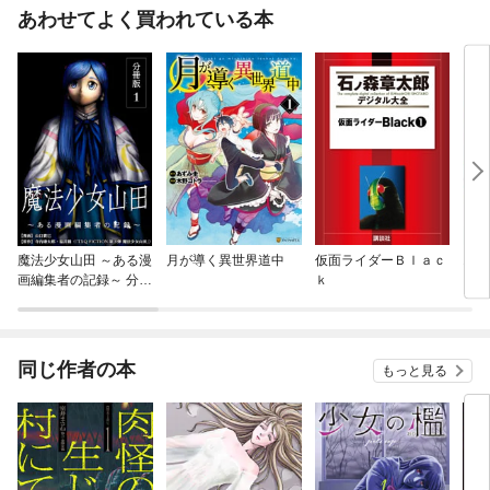
あわせてよく買われている本
魔法少女山田 ～ある漫
月が導く異世界道中
仮面ライダーＢｌａｃ
オー
画編集者の記録～ 分冊
ｋ
＞世
版
同じ作者の本
もっと見る