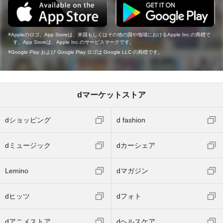
Appleのロゴ、App Storeは、米国もしくはその他の国や地域におけるApple Inc.の商標で
す。App Storeは、Apple Inc.のサービスマークです。
Google Play および Google Play ロゴは Google LLC の商標です。
dマーケットストア
dショッピング
d fashion
dミュージック
dカーシェア
Lemino
dマガジン
dヒッツ
dフォト
dアニメストア
dヘルスケア