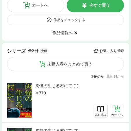
カートへ
今すぐ買う
作品をチェックする
作品情報へ
全3冊
シリーズ
お気に入り登録
完結
未購入巻をまとめて買う
1巻から
|
最新刊から
肉怪の生じる村にて (1)
770
試し読み
カートへ
肉怪の生じる村にて (2)