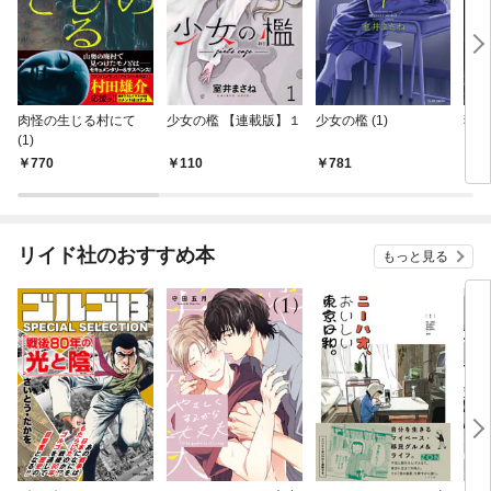
肉怪の生じる村にて
少女の檻 【連載版】１
少女の檻 (1)
狂蝕
(1)
770
110
781
1
リイド社のおすすめ本
もっと見る