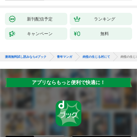
新刊配信予定
ランキング
キャンペーン
無料
漫画無料試し読みならdブック
青年マンガ
肉怪の生じる村にて
肉怪の生じる
アプリならもっと便利で快適に！