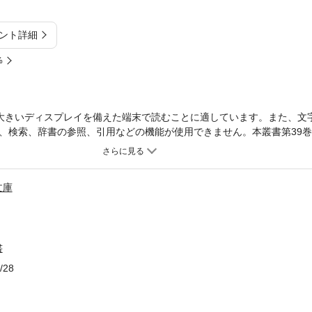
ント詳細
%
大きいディスプレイを備えた端末で読むことに適しています。また、文
、検索、辞書の参照、引用などの機能が使用できません。本叢書第39
』につづき、『万葉集』と関係の深い典籍で構成する。南北朝時代の注
時代書写の2種類の『人麿集』は、いずれも重要文化財に指定されてい
文庫
書
/28