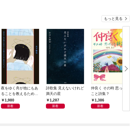
もっと見る
夜をゆく舟が他にもあ
詩歌集 見えないけれど
仲良く その時 思った
ることを教えるために
満天の星
こと詩集？
歌はひかった
1,980
1,287
1,386
新着
新着
新着