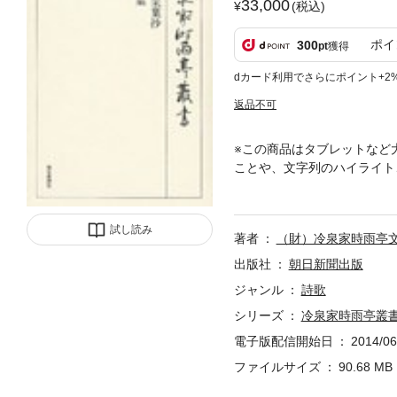
33,000
(税込)
ポイ
300
pt
獲得
dカード利用でさらにポイント+2
返品不可
※この商品はタブレットなど
ことや、文字列のハイライト
葉集 巻第十八 中世万葉学
抄』の現存最古の写本、鎌倉
試し読み
著者
（財）冷泉家時雨亭
出版社
朝日新聞出版
ジャンル
詩歌
シリーズ
冷泉家時雨亭叢
電子版配信開始日
2014/06
ファイルサイズ
90.68 MB