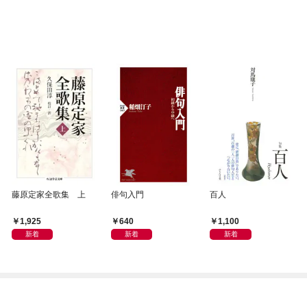
藤原定家全歌集 上
俳句入門
百人
1,925
640
1,100
新着
新着
新着