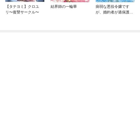
【タテヨミ】クロユ
結界師の一輪華
病弱な悪役令嬢です
リ〜復讐サークル〜
が、婚約者が過保護す
ぎて逃げ出したい(私た
ち犬猿の仲でしたよ
ね！？)