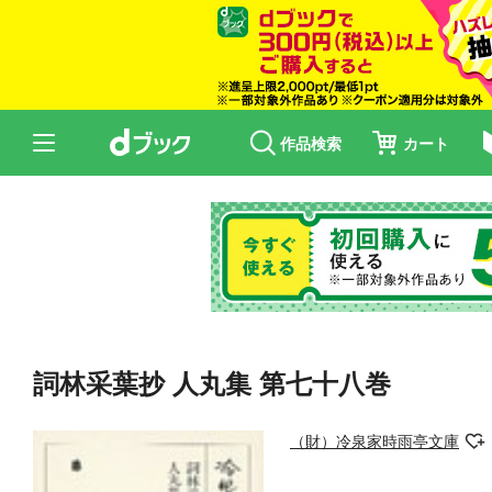
作品検索
カート
詞林采葉抄 人丸集 第七十八巻
（財）冷泉家時雨亭文庫