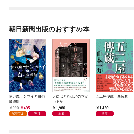
朝日新聞出版のおすすめ本
使い魔サンマイと白の
人にはどれほどの本が
五二屋傳蔵 新装版
魔導師
いるか
990
495
1,980
1,430
試読フル
割引
新着
新着