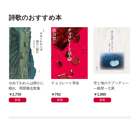
詩歌のおすすめ本
せめてわれらは静かに
チョコレート革命
空と海のラプソディ―
眠れ 岡部隆志歌集
―能登～七尾
2,750
792
1,980
新着
新着
新着