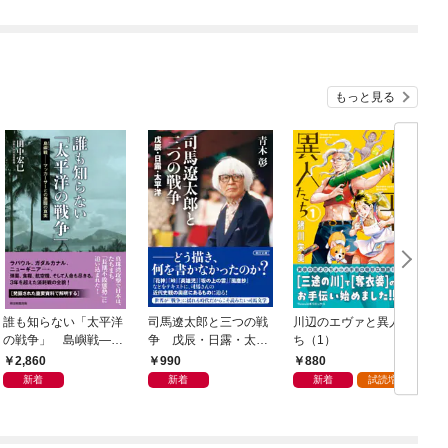
もっと見る
誰も知らない「太平洋
司馬遼太郎と三つの戦
川辺のエヴァと異人た
の戦争」 島嶼戦――
争 戊辰・日露・太平
ち（1）
マッカーサーとの激闘
洋
2,860
990
880
の真実
新着
新着
新着
試読増量