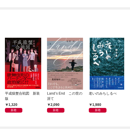
平成猿蟹合戦図 新装
Land’s End この世の
老いのみちしるべ
版
涯て
1,320
2,090
1,980
新着
新着
新着