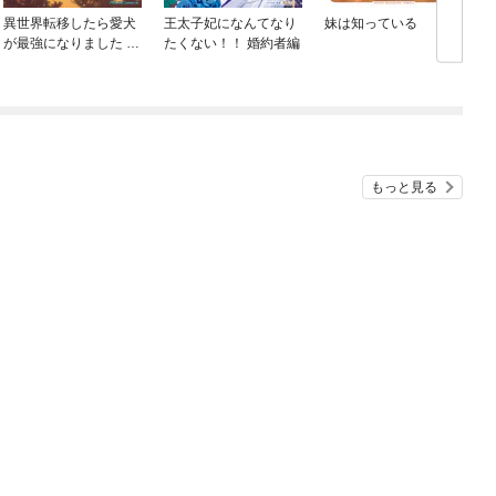
異世界転移したら愛犬
王太子妃になんてなり
妹は知っている
が最強になりました ～
たくない！！ 婚約者編
シルバーフェンリルと
俺が異世界暮らしを始
めたら～ THE COMIC
もっと見る