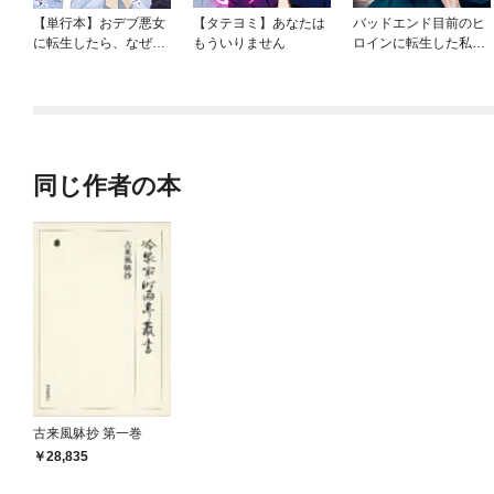
【単行本】おデブ悪女
【タテヨミ】あなたは
バッドエンド目前のヒ
に転生したら、なぜか
もういりません
ロインに転生した私、
ラスボス王子様に執着
今世では恋愛するつも
されています
りがチートな兄が離し
てくれません！？@C
OMIC
同じ作者の本
古来風躰抄 第一巻
28,835