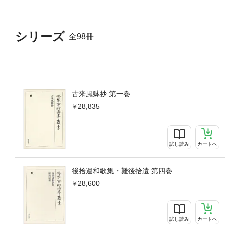
シリーズ
全98冊
古来風躰抄 第一巻
28,835
試し読み
カートへ
後拾遺和歌集・難後拾遺 第四巻
28,600
試し読み
カートへ