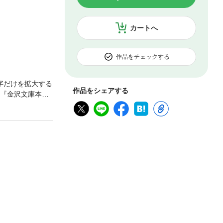
カートへ
作品をチェックする
字だけを拡大する
作品をシェアする
巻『金沢文庫本万
釈書『詞林采葉
る。