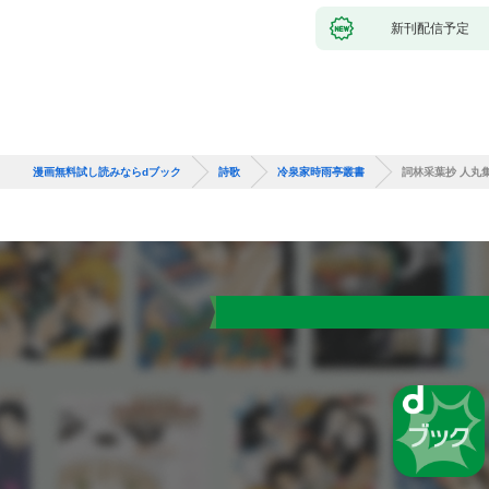
新刊配信予定
漫画無料試し読みならdブック
詩歌
冷泉家時雨亭叢書
詞林采葉抄 人丸