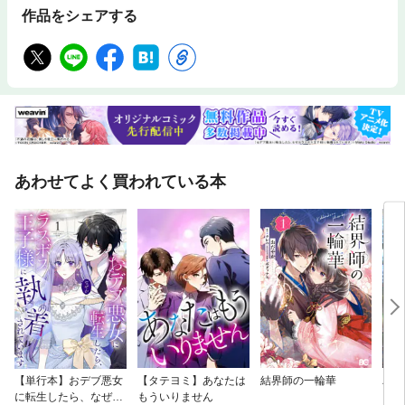
作品をシェアする
あわせてよく買われている本
【単行本】おデブ悪女
【タテヨミ】あなたは
結界師の一輪華
バッ
に転生したら、なぜか
もういりません
ロイ