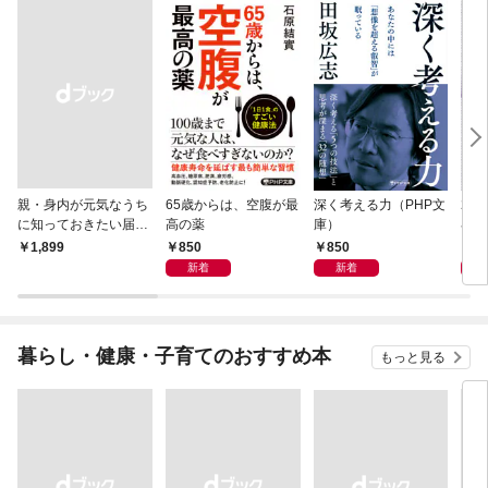
親・身内が元気なうち
65歳からは、空腹が最
深く考える力（PHP文
20
に知っておきたい届
高の薬
庫）
界史
出・手続きの準備（き
850
850
1,
￥1,899
ずな出版）
新着
新着
暮らし・健康・子育てのおすすめ本
もっと見る