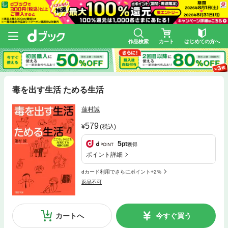
作品検索
カート
はじめての方へ
毒を出す生活 ためる生活
蓮村誠
579
(税込)
5
pt
獲得
ポイント詳細
dカード利用でさらにポイント+2%
返品不可
カートへ
今すぐ買う