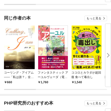
ラスボス王子様に執着
今世
されています
りが
てく
OMI
同じ作者の本
もっと見る
コーリング・アイアム
ファンタスティック ア
ココロとカラダが超回
だれ
――「私は誰？」全て
ーユルヴェーダ（電子
復 食べて毒出し
関係
はこの謎めいた旧友の
版）
す「
660
1,760
1,540
1,
遺言から始まった
PHP研究所のおすすめ本
もっと見る