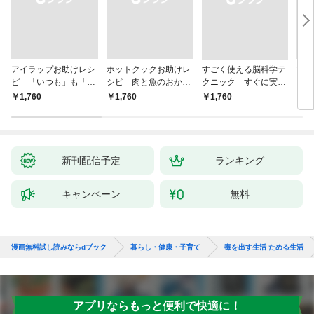
アイラップお助けレシ
ホットクックお助けレ
すごく使える脳科学テ
首
ピ 「いつも」も「も
シピ 肉と魚のおか
クニック すぐに実践
ヨガ
しも」もおいしい！
ず 少ない材料＆調味
したくなる
ラと
￥1,760
￥1,760
￥1,760
￥1,
料で、あとはスイッチ
リー
ポン！
昇と
新刊配信予定
ランキング
キャンペーン
無料
漫画無料試し読みならdブック
暮らし・健康・子育て
毒を出す生活 ためる生活
アプリならもっと便利で快適に！