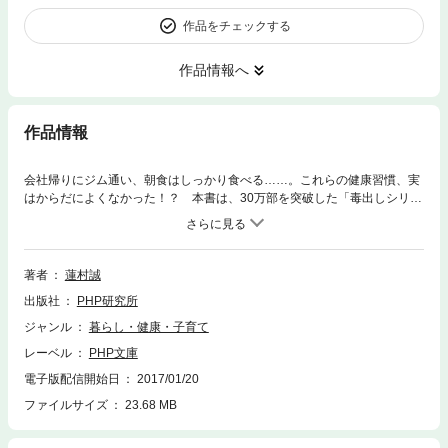
作品をチェックする
作品情報へ
作品情報
会社帰りにジム通い、朝食はしっかり食べる……。これらの健康習慣、実
はからだによくなかった！？ 本書は、30万部を突破した「毒出しシリー
ズ」待望の続編。たとえば……◎朝夕、水でうがいをすると逆に風邪をひ
きやすくなる！ ◎毎日7時間寝ていても質が悪ければ不眠症になる！ ◎
週末だけのジョギングはメタボを引き起こす！ ◎毎日便が出ていても便
秘のケースがある ◎作りおきや残り物を食べる習慣があると、うつにな
著者
蓮村誠
りやすい！ ◎パスタやケーキなどの小麦製品をよく食べているとアレル
出版社
PHP研究所
ギーを引き起こしやすい！ ◎休日だけたっぷり寝ても疲労回復には逆効
果！ など、巷にあふれる健康常識を覆し、アーユルヴェーダ式のセルフ
ジャンル
暮らし・健康・子育て
ケアを伝授します。巻末には、自分をもっと深く知るためのセルフチェッ
レーベル
PHP文庫
ク表や体質別に幸せを引き寄せる食べもの・食べ方・食事のメニューも掲
載！
電子版配信開始日
2017/01/20
ファイルサイズ
23.68 MB