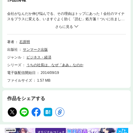
会社がなんだか伸び悩んでる、その理由はトップにあった！会社のマイナ
スをプラスに変える、いますぐよく効く「読む」処方箋！ついに出まし
た！数多くの顧問先を最速・最短で発展させてきたノウハウとその独自の
マーケティングセンスで、あらゆる業界に衝撃を与え、ビジネスの常識を
覆したカリスマコンサルタントが、全国の読者にお贈りする究極の、そし
て渾身の書き下ろし。会社をソッコー軌道修正し、問題点を解決し、さら
著者
石原明
にどんな世の中でもやっていける体力・人力をつけるためのバイブル。す
出版社
サンマーク出版
べての中小企業の社長さんとその社員の皆様、必読です！大企業には「大
企業病」がありますが、中小企業にも「中小企業病」があります。そし
ジャンル
ビジネス・経済
て、中小企業の病の原因は、ほぼ社長にあるのです。本書では、うまくい
シリーズ
うちの社長は、なぜ「ああ」なのか
っていない中小企業の社長を５タイプにわけ（ほぼこの５つのどれかに分
けられる、と著者は言っています）、それぞれの対処法をコンサルタント
電子版配信開始日
2014/09/19
の立場から、かゆいところに手が届くように解説します。それぞれのタイ
ファイルサイズ
1.57 MB
プごとに記載してあるエピソードは、名前以外はすべて実在する会社に起
った出来事とその解決策なので、おもしろく読み進むうちに「中小企業
病」のリアルな実態が学べ、またそれを自分の会社にどのように生かして
作品をシェアする
いけばいいのかもよくわかります。社長さん本人が読むのはもちろん、社
員の方が読んで、「あっ、うちの社長はこれだ！」と気づき、対処法を参
考にして会社をもっと発展させていくというのも「アリ」です。「会社を
もっとよくしたい」とちらっとでも思ったことがある方は、ぜひお手にと
ってご覧ください！＊目次より「他者不信型」社長は愛に目覚めなければ
ならない「振り回され型」社長は格闘家にならなければならない「目先没
頭型」社長は仕事を忘れなければならない「振り回し型」社長は部下にマ