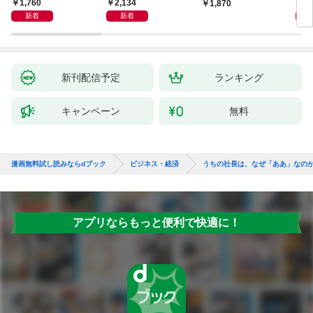
えるがっちり経営術 -
然と
1,760
2,134
2,
1,870
イン
新着
新着
果を
新刊配信予定
ランキング
キャンペーン
無料
漫画無料試し読みならdブック
ビジネス・経済
うちの社長は、なぜ「ああ」なの
アプリならもっと便利で快適に！