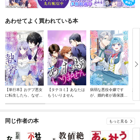
ネジメントしてもらわなければならない「リスク回避型」社長はお金を使
わなければならない「中小企業病」を克服するための処方箋
あわせてよく買われている本
【単行本】おデブ悪女
【タテヨミ】あなたは
病弱な悪役令嬢です
妹は
に転生したら、なぜか
もういりません
が、婚約者が過保護す
ラスボス王子様に執着
ぎて逃げ出したい(私
されています
たち犬猿の仲でしたよ
ね！？)
同じ作者の本
もっと見る