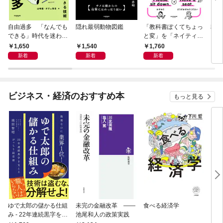
自由過多 「なんでも
隠れ最弱動物図鑑
「教科書ぽくてちょっ
科学
できる」時代を迷わず
と変」を「ネイティヴ
もし
生きる技術
みたいでなんかいい」
スト
1,650
1,540
1,760
1,
に変える教科書英語ア
新着
新着
新着
ップデートBOOK
ビジネス・経済のおすすめ本
もっと見る
ゆで太郎の儲かる仕組
未完の金融改革 ――
食べる経済学
リー
み - 22年連続黒字を支
池尾和人の政策実践
「も