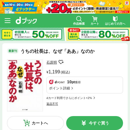
作品検索
カート
はじめての方へ
うちの社長は、なぜ「ああ」なのか
最新刊
石原明
1,199
(税込)
10
pt
獲得
ポイント詳細
dカード利用でさらにポイント+2%
返品不可
カートへ
今すぐ買う