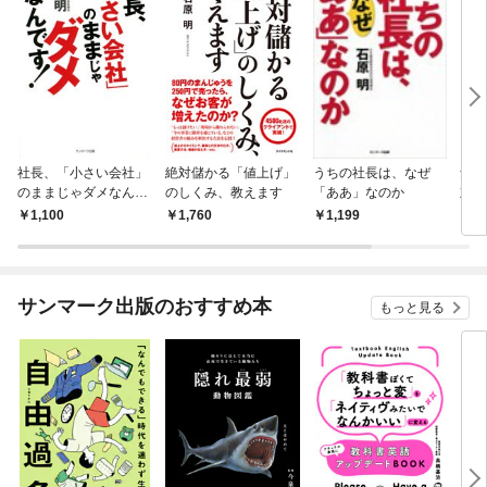
社長、「小さい会社」
絶対儲かる「値上げ」
うちの社長は、なぜ
気絶
のままじゃダメなんで
のしくみ、教えます
「ああ」なのか
対法
す！
1,100
1,760
1,199
1,
サンマーク出版のおすすめ本
もっと見る