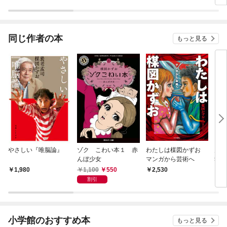
同じ作者の本
もっと見る
やさしい『唯脳論』
ゾク こわい本１ 赤
わたしは楳図かずお
月刊
んぼ少女
マンガから芸術へ
5年
27
1,100
550
1,980
2,530
7
割引
小学館のおすすめ本
もっと見る