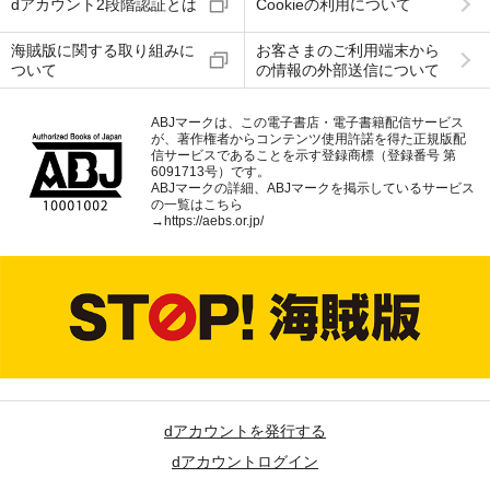
dアカウント2段階認証とは
Cookieの利用について
海賊版に関する取り組みに
お客さまのご利用端末から
ついて
の情報の外部送信について
ABJマークは、この電子書店・電子書籍配信サービス
が、著作権者からコンテンツ使用許諾を得た正規版配
信サービスであることを示す登録商標（登録番号 第
6091713号）です。
ABJマークの詳細、ABJマークを掲示しているサービス
の一覧はこちら
→
https://aebs.or.jp/
dアカウントを発行する
dアカウントログイン