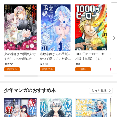
火の神さまの掃除人で
追放令嬢からの手紙～
1000円ヒーロー 新
DIM
すが、いつの間にか花
かつて愛していた皆さ
札版【単話】（１）
9.
嫁として溺愛されてい
まへ 私のことなどお忘
272
138
0
8
ます【単話】（１）
れですか？～【単話】
試読フル
試読フル
無料
（１）
少年マンガのおすすめ本
もっと見る