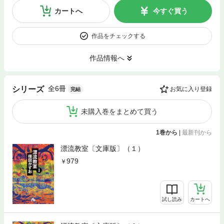
カートへ
今すぐ買う
作品をチェックする
作品情報へ
全6冊
シリーズ
お気に入り登録
完結
未購入巻をまとめて買う
1巻から
|
最新刊から
漂流教室〔文庫版〕（１）
979
試し読み
カートへ