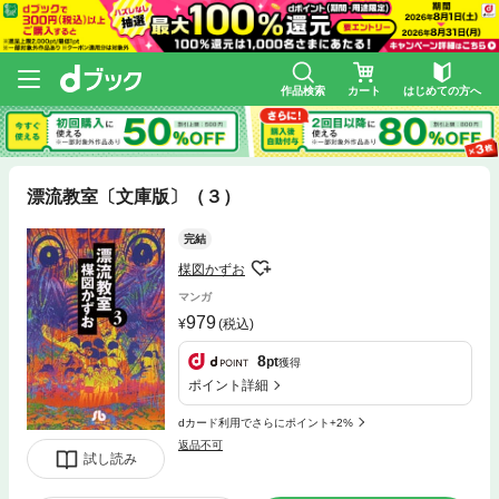
作品検索
カート
はじめての方へ
漂流教室〔文庫版〕（３）
完結
楳図かずお
マンガ
979
(税込)
8
pt
獲得
ポイント詳細
dカード利用でさらにポイント+2%
返品不可
試し読み