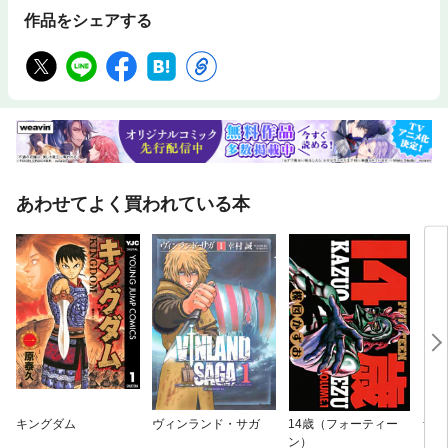
作品をシェアする
あわせてよく買われている本
キングダム
ヴィンランド・サガ
14歳（フォーティー
青春
ン）