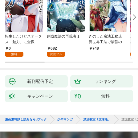
転生したけどステータ
創成魔法の再現者 1
きのした魔法工務店
王位
ス「魅力」に全振
異世界工法で最強の家
兆候
り！？(1)
づくりを（コミック）
入れ
0
682
0
748
１
る。
無料
試読フル
新刊配信予定
ランキング
キャンペーン
無料
漫画無料試し読みならdブック
少年マンガ
漂流教室〔文庫版〕
漂流教室〔