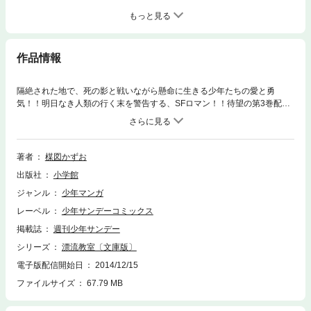
もっと見る
作品情報
隔絶された地で、死の影と戦いながら懸命に生きる少年たちの愛と勇
気！！明日なき人類の行く末を警告する、SFロマン！！待望の第3巻配
信！
著者
楳図かずお
出版社
小学館
ジャンル
少年マンガ
レーベル
少年サンデーコミックス
掲載誌
週刊少年サンデー
シリーズ
漂流教室〔文庫版〕
電子版配信開始日
2014/12/15
ファイルサイズ
67.79 MB