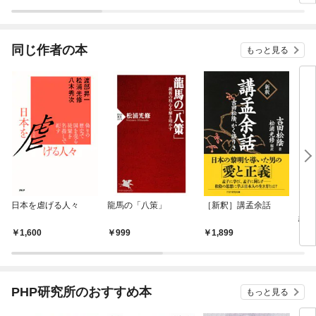
ラスボス王子様に執着
今世
されています
りが
てく
OMI
同じ作者の本
もっと見る
日本を虐げる人々
龍馬の「八策」
［新釈］講孟余話
いい
組
1,600
999
1,899
1,
PHP研究所のおすすめ本
もっと見る