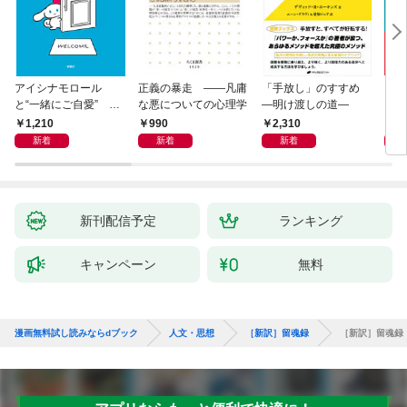
アイシナモロール
正義の暴走 ――凡庸
「手放し」のすすめ
リヴ
と“一緒にご自愛” ～
な悪についての心理学
―明け渡しの道―
イト
自分を好きになるため
1,210
990
2,310
2,
の56のコツ～
新着
新着
新着
新刊配信予定
ランキング
キャンペーン
無料
漫画無料試し読みならdブック
人文・思想
［新訳］留魂録
［新訳］留魂録