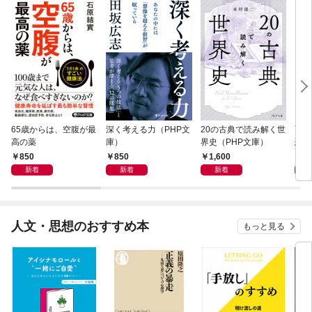
65歳からは、空腹が最
深く考える力（PHP文
20の古典で読み解く世
面白
高の薬
庫）
界史（PHP文庫）
恐竜
850
850
1,600
9
新着
新着
新着
人文・思想のおすすめ本
もっと見る