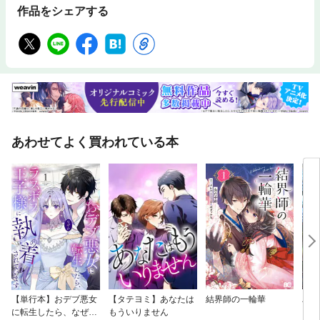
作品をシェアする
あわせてよく買われている本
【単行本】おデブ悪女
【タテヨミ】あなたは
結界師の一輪華
バッ
に転生したら、なぜか
もういりません
ロイ