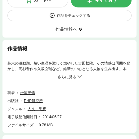
作品をチェックする
作品情報へ
作品情報
幕末の激動期、短い生涯を激しく燃やした吉田松陰。その情熱は周囲を動
かし、高杉晋作や久坂玄瑞など、維新の中心となる人物を生み出す。本書
は、松陰が、獄舎で処刑される前日の夕刻まで、自身の思いを発信し続け
た『留魂録』を現代訳し、解説。さらに、『留魂録』以前の手紙や論文の
中からも「死生観」をあらわした史料を選び加えた。また、一番弟子とも
いえる金子重之助、松陰の処刑後も自らの志を貫き維新を迎えた野村和作
著者
松浦光修
に注目し、松陰との関わりを著した。死を恐れることなく、つねに前を向
出版社
PHP研究所
きつつ、死によって、みずからの命が断ち切られるまで、“誠”の心のもと
に“私”を“更新” してやまなかった松陰の「死生観」を学ぶ。
ジャンル
人文・思想
電子版配信開始日
2014/06/27
ファイルサイズ
0.78 MB