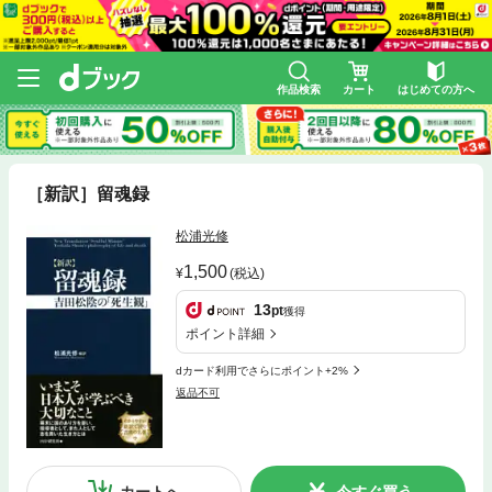
作品検索
カート
はじめての方へ
［新訳］留魂録
松浦光修
1,500
(税込)
13
pt
獲得
ポイント詳細
dカード利用でさらにポイント+2%
返品不可
カートへ
今すぐ買う