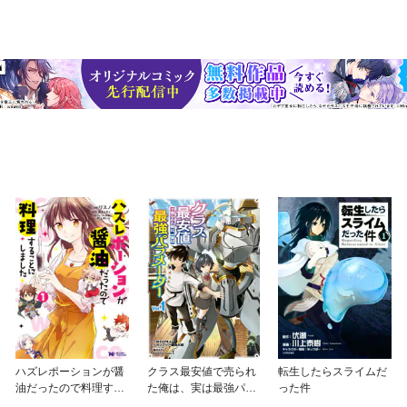
ハズレポーションが醤
クラス最安値で売られ
転生したらスライムだ
油だったので料理する
た俺は、実は最強パラ
った件
ことにしました（コミ
メーター