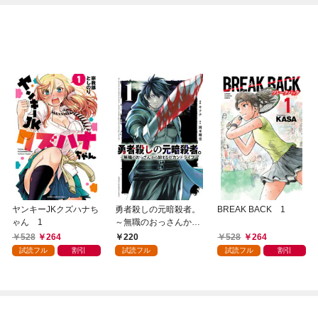
ヤンキーJKクズハナち
勇者殺しの元暗殺者。
BREAK BACK 1
ゃん 1
～無職のおっさんから
始まるセカンドライフ
528
264
220
528
264
～(話売り) #1
試読フル
割引
試読フル
試読フル
割引