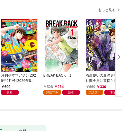
もっと見る
月刊少年マガジン 202
BREAK BACK 1
漆黒使いの最強勇者
6年9月号 [2026年8月6
仲間全員に裏切られた
日発売]
ので最強の魔物と組み
699
528
264
660
330
ます 1巻
新着
試読フル
割引
試読フル
割引
無料