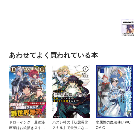
あわせてよく買われている本
ドローイング 最強漫
ハズレ枠の【状態異常
水属性の魔法使い@C
画家はお絵描きスキル
スキル】で最強になっ
OMIC
で異世界無双する！
た俺がすべてを蹂躙す