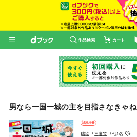
作品検索
カート
男なら一国一城の主を目指さなきゃね
試読増量
瑞絵
三度笠
他1名