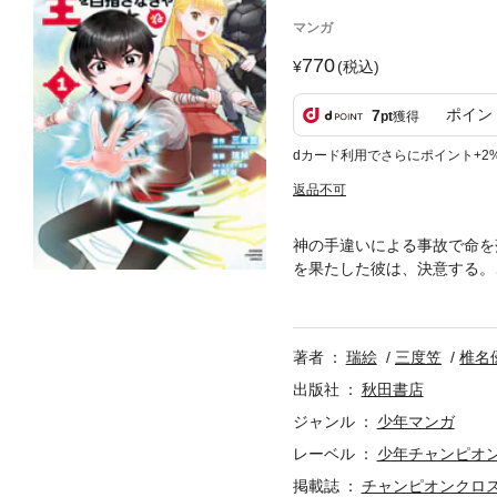
マンガ
770
(税込)
ポイン
7
pt
獲得
dカード利用でさらにポイント+2
返品不可
神の手違いによる事故で命を
を果たした彼は、決意する。
開幕!! 「小説家になろう」
著者
瑞絵
三度笠
椎名
出版社
秋田書店
ジャンル
少年マンガ
レーベル
少年チャンピオ
掲載誌
チャンピオンクロ