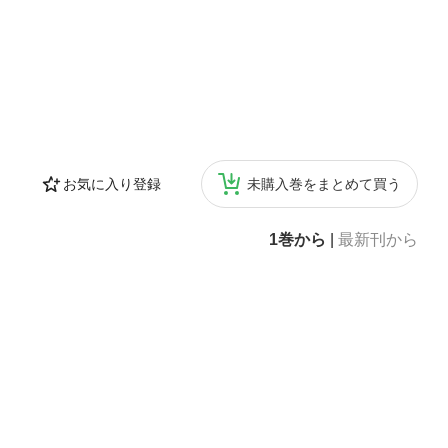
お気に入り登録
未購入巻をまとめて買う
1巻から
|
最新刊から