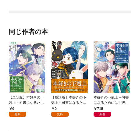
るまで
同じ作者の本
【単話版】本好きの下
【単話版】本好きの下
本好きの下剋上～司書
剋上～司書になるため
剋上～司書になるため
になるためには手段を
には手段を選んでいら
には手段を選んでいら
選んでいられません
0
0
715
れません～ フェルデ
れません～第四部「貴
～ フェルディナンド
無料
無料
新着
ィナンドの館にて 第1
族院の図書館を救いた
の館にて 第1巻
話
い！」 第1話