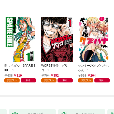
弱虫ペダル SPARE B
WORST外伝 グリ
ヤンキーJKクズハナち
IKE 1
コ 1
ゃん 1
638
319
704
352
528
264
試読フル
割引
試読フル
割引
試読フル
割引
ランキング
キャンペーン