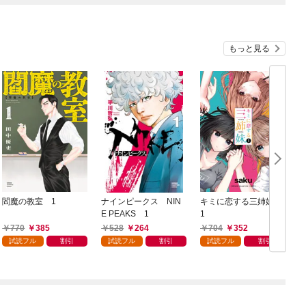
もっと見る
閻魔の教室 1
ナインピークス NIN
キミに恋する三姉妹
E PEAKS 1
1
770
385
528
264
704
352
試読フル
割引
試読フル
割引
試読フル
割引