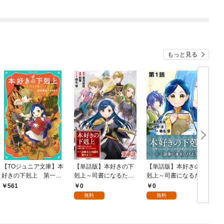
指します～（コミッ
強の村を作ってしまう
ク）
～最強クラフトスキル
で始める、楽々領地開
拓スローライフ～
もっと見る
【TOジュニア文庫】本
【単話版】本好きの下
【単話版】本好きの下
好きの下剋上 第一
剋上～司書になるため
剋上～司書になるため
部 兵士の娘１
には手段を選んでいら
には手段を選んでいら
0
0
561
れません～第五部「途
れません～第三部「領
無料
無料
絶えた知識を繋げよ
地に本を広げよう！」
う！」 第1話
第1話