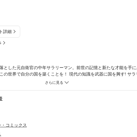
ト詳細
%
落とした元自衛官の中年サラリーマン。前世の記憶と新たな才能を手に
この世界で自分の国を築くことを！ 現代の知識を武器に国を興す! サラ
総合評価15万ポイントの名作がついにコミカライズ！
優
ン・コミックス
ス