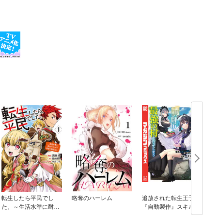
転生したら平民でし
略奪のハーレム
追放された転生王子、
た。～生活水準に耐え
『自動製作』スキルで
られないので貴族を目
領地を爆速で開拓し最