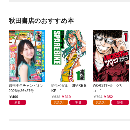
秋田書店のおすすめ本
週刊少年チャンピオン
弱虫ペダル SPARE B
WORST外伝 グリ
2026年36+37号
IKE 1
コ 1
400
638
319
704
352
新着
試読フル
割引
試読フル
割引