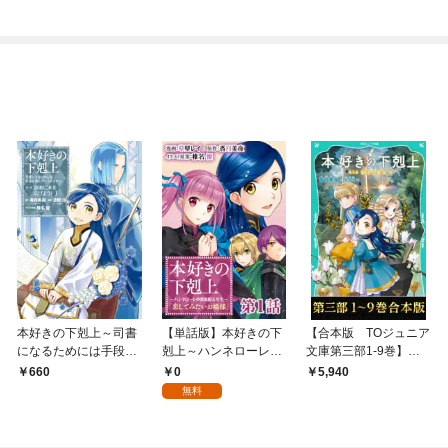
ック）
本好きの下剋上～司書
【単話版】本好きの下
【合本版 TOジュニア
になるためには手段を
剋上～ハンネローレの
文庫第三部1-9巻】本
選んでいられません～
貴族院五年生～「恋し
好きの下剋上
0
660
5,940
第三部 「領地に本を広
てみたいお姫様」 第1
無料
げよう！1」
話