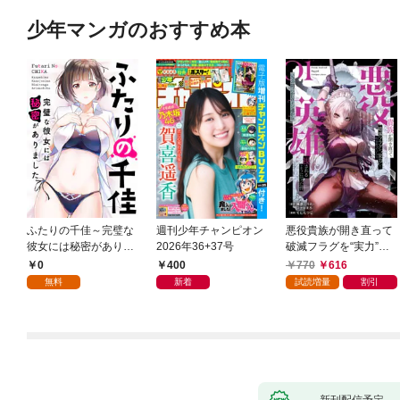
少年マンガのおすすめ本
ふたりの千佳～完璧な
週刊少年チャンピオン
悪役貴族が開き直って
彼女には秘密がありま
2026年36+37号
破滅フラグを“実力”で
した(1)
叩き折っていたら、い
0
400
770
616
つの間にかヒロイン達
無料
新着
試読増量
割引
から英雄視されるよう
になった件（コミッ
ク） 1巻
新刊配信予定