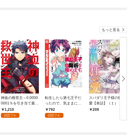
もっと見る
神血の救世主～0.0000
転生したら第七王子だ
スパダリ王子様の狂い
0001％を引き当て最強
ったので、気ままに魔
愛【単話】（１）
へ～【電子書籍特典
術を極めます（１）
1,210
792
209
付】（１）
試読フル
試読フル