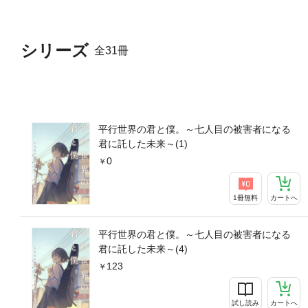
シリーズ
全31冊
平行世界の君と僕。～七人目の被害者になる
君に託した未来～(1)
0
1冊無料
カートへ
平行世界の君と僕。～七人目の被害者になる
君に託した未来～(4)
123
試し読み
カートへ