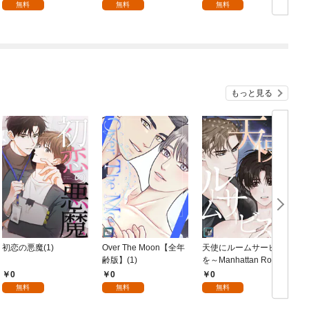
生(1)
無料
無料
無料
もっと見る
初恋の悪魔(1)
Over The Moon【全年
天使にルームサービス
G
齢版】(1)
を～Manhattan Roma
nce【全年齢版】(1)
～
0
0
0
無料
無料
無料