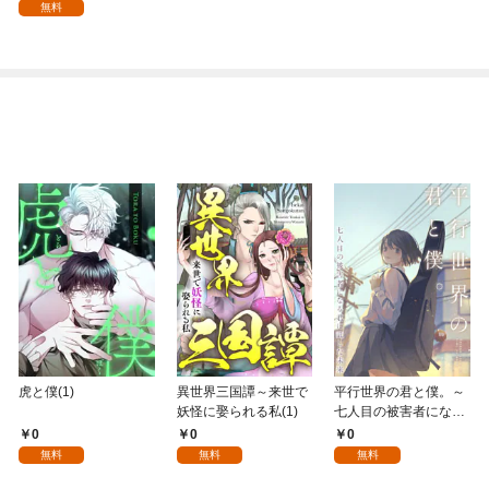
る。1
を謳歌する。1巻
無料
虎と僕(1)
異世界三国譚～来世で
平行世界の君と僕。～
妖怪に娶られる私(1)
七人目の被害者になる
君に託した未来～(1)
0
0
0
無料
無料
無料