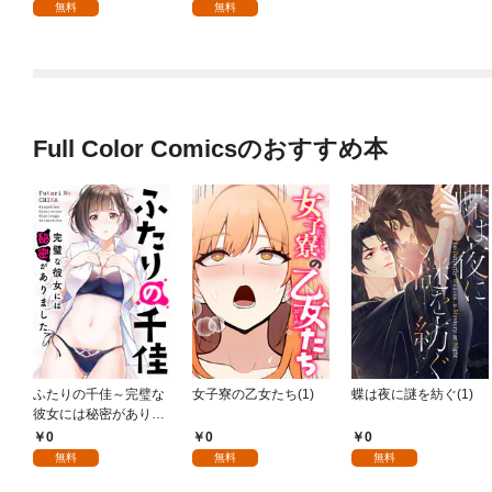
無料
無料
Full Color Comicsのおすすめ本
ふたりの千佳～完璧な
女子寮の乙女たち(1)
蝶は夜に謎を紡ぐ(1)
彼女には秘密がありま
した(1)
0
0
0
無料
無料
無料