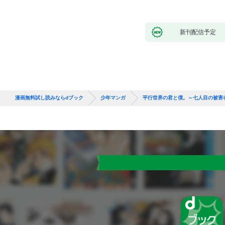
（１）
新刊配信予定
漫画無料試し読みならdブック
少年マンガ
平行世界の君と僕。～七人目の被害