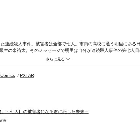
起きた連続殺人事件。被害者は全部で七人。市内の高校に通う明里にある
級生の泉裕太。そのメッセージで明里は自分が連続殺人事件の第七人目
を変えるため、過去と今異なる時空にいる二人が力を合わせ事件に立ち
Comics
PXTAR
僕。～七人目の被害者になる君に託した未来～
/05