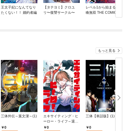
王太子妃になんてなり
【タテヨミ】クロユ
レベル1から始まる召
たくない！！ 婚約者編
リ〜復讐サークル〜
喚無双 THE COMIC
もっと見る
三体外伝～葉文潔～(1)
エキサイティング・ヒ
三体【単話版】(1)
ーロー・ライフ～退屈
王
ではいられない私の人
0
0
0