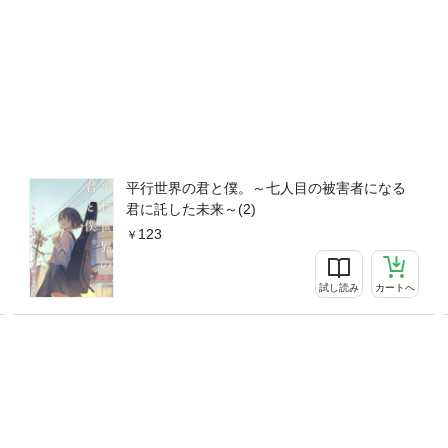
平行世界の君と僕。～七人目の被害者になる
君に託した未来～(2)
123
試し読み
カートへ