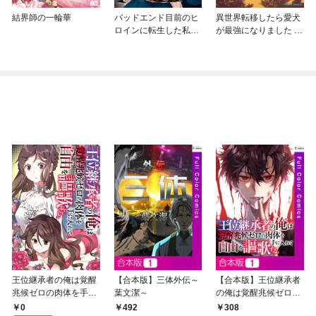
結界師の一輪華
バッドエンド目前のヒ
異世界転移したら愛犬
ロインに転生した私、
が最強になりました ～
今世では恋愛するつも
シルバーフェンリルと
りがチートな兄が離し
俺が異世界暮らしを始
てくれません！？@C
めたら～ THE COMIC
OMIC
王位継承者の俺は覚醒
【合本版】三体外伝～
【合本版】王位継承者
兆候ゼロの肉体を手に
葉文潔～
の俺は覚醒兆候ゼロの
入れて自由を謳歌す
肉体を手に入れて自由
0
492
308