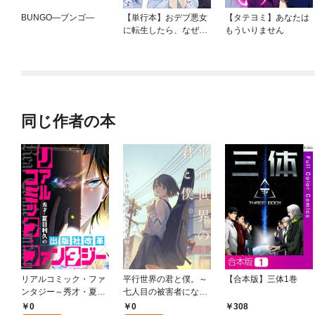
BUNGO—ブンゴ—
【単行本】おデブ悪女
【タテヨミ】あなたは
に転生したら、なぜか
もういりません
ラスボス王子様に執着
されています
同じ作者の本
リアルコミック・ファ
平行世界の君と僕。～
【合本版】三体1巻
ンタジー～秀才・夏目
七人目の被害者になる
利久の出版社改革(1)
君に託した未来～(1)
0
0
308