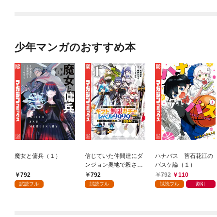
少年マンガのおすすめ本
魔女と傭兵（１）
信じていた仲間達にダ
ハナバス 苔石花江の
ンジョン奥地で殺され
バスケ論（１）
かけたがギフト『無限
792
792
792
110
ガチャ』でレベル９９
試読フル
試読フル
試読フル
割引
９９の仲間達を手に入
れて元パーティーメン
バーと世界に復讐＆
『ざまぁ！』します！