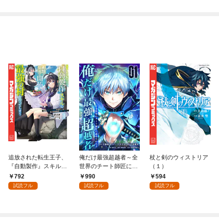
追放された転生王子、
俺だけ最強超越者～全
杖と剣のウィストリア
『自動製作』スキルで
世界のチート師匠に認
（１）
領地を爆速で開拓し最
められた～【単行本】
792
990
594
強の村を作ってしまう
（１）
試読フル
試読フル
試読フル
～最強クラフトスキル
で始める、楽々領地開
拓スローライフ～
（１）