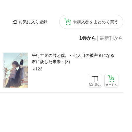
お気に入り登録
未購入巻をまとめて買う
1巻から
|
最新刊から
平行世界の君と僕。～七人目の被害者になる
君に託した未来～(3)
123
試し読み
カートへ