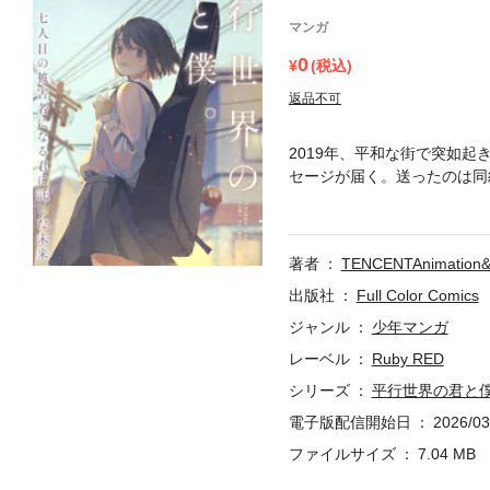
マンガ
0
(税込)
返品不可
2019年、平和な街で突如
セージが届く。送ったのは同
ことを知らされる…死の運命
著者
TENCENTAnimation&
出版社
Full Color Comics
ジャンル
少年マンガ
レーベル
Ruby RED
シリーズ
平行世界の君と
電子版配信開始日
2026/03
ファイルサイズ
7.04 MB