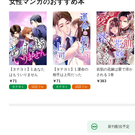
女性マンガのおすすめ本
【タテヨミ】1.あなた
【タテヨミ】1.運命の
岩肌の花嫁は愛で溶か
はもういりません
相手は上司だった
される 1巻
71
71
363
タテヨミ
試読フル
タテヨミ
試読フル
新刊配信予定