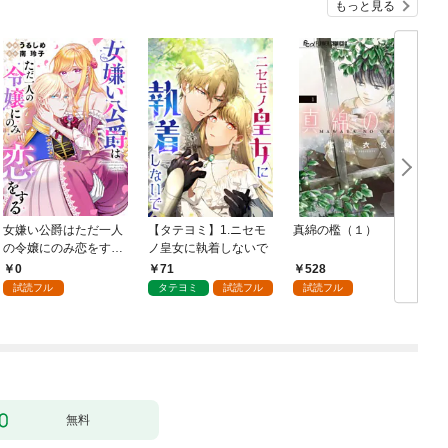
もっと見る
女嫌い公爵はただ一人
【タテヨミ】1.ニセモ
真綿の檻（１）
の令嬢にのみ恋をする
ノ皇女に執着しないで
む
（分冊版）第１話
0
71
528
試読フル
タテヨミ
試読フル
試読フル
無料