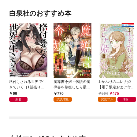
白泉社のおすすめ本
格付けされる世界で生
魔導書令嬢～伝説の魔
土かぶりのエレナ姫
きていく［1話売り］
導書を修復したら最強
【電子限定おまけ付
第1話
の精霊が味方になりま
き】 1巻
66
770
594
475
した（クールな王弟殿
新着
試読増量
試読フル
割引
下がなぜかいつもそば
にいます）～【おまけ
描き下ろし付き】 1
巻