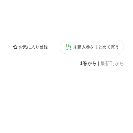
お気に入り登録
未購入巻をまとめて買う
1巻から
|
最新刊から