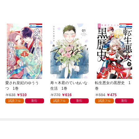
愛され皇妃のゆうう
寿々木君のていねいな
転生悪女の黒歴史 1
つ 1巻
生活 1巻
巻
638
510
770
616
594
475
試読フル
割引
試読フル
割引
試読フル
割引