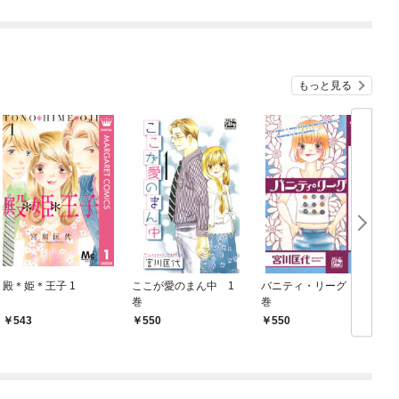
もっと見る
殿＊姫＊王子 1
ここが愛のまん中 1
バニティ・リーグ 1
巻
巻
543
550
550