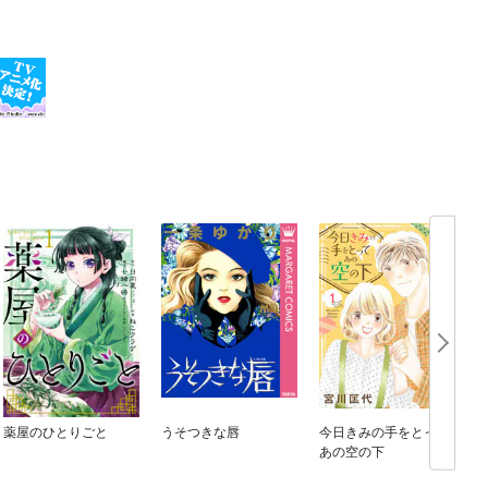
薬屋のひとりごと
うそつきな唇
今日きみの手をとって
あの空の下