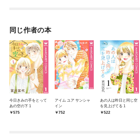
同じ作者の本
今日きみの手をとって
アイム ユア サンシャ
あの人は昨日と同じ空
あの空の下 1
イン
を見上げてる 1
575
752
522