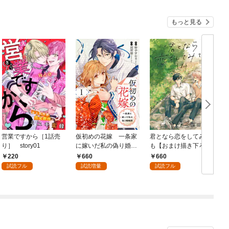
もっと見る
営業ですから［1話売
仮初めの花嫁 一条家
君となら恋をしてみて
り］ story01
に嫁いだ私の偽り婚姻
も【おまけ描き下ろし
7
譚【おまけ描き下ろし
付き】 1巻
220
660
660
付き】 1巻
試読フル
試読増量
試読フル