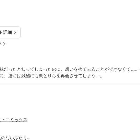
ト詳細
%
妹だったと知ってしまったのに、想いを捨て去ることができなくて…。
に、運命は残酷にも凱とりらを再会させてしまう…。
ス・コミックス
根のないふたり-