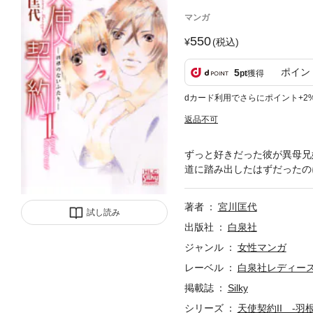
マンガ
550
(税込)
ポイン
5
pt
獲得
dカード利用でさらにポイント+2
返品不可
ずっと好きだった彼が異母兄
道に踏み出したはずだったの
著者
宮川匡代
試し読み
出版社
白泉社
ジャンル
女性マンガ
レーベル
白泉社レディー
掲載誌
Silky
シリーズ
天使契約II -羽