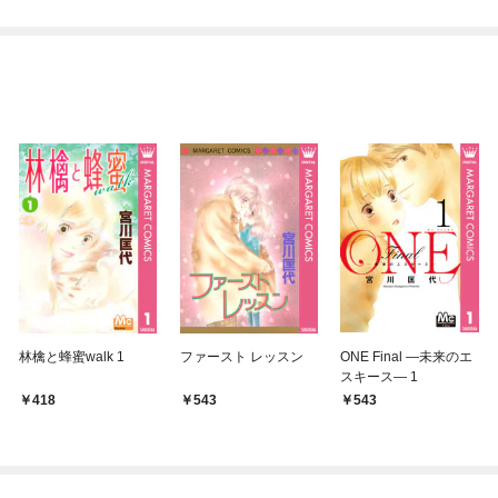
林檎と蜂蜜walk 1
ファースト レッスン
ONE Final ―未来のエ
スキース― 1
418
543
543