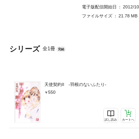
電子版配信開始日
2012/10
ファイルサイズ
21.78 MB
シリーズ
全1冊
完結
天使契約II -羽根のないふたり-
550
試し読み
カートへ