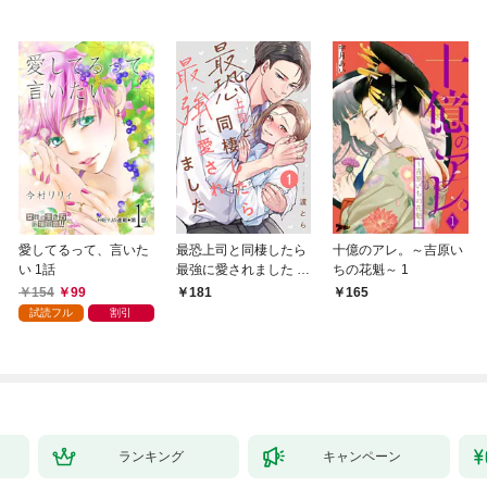
愛してるって、言いた
最恐上司と同棲したら
十億のアレ。～吉原い
い 1話
最強に愛されました 1
ちの花魁～ 1
巻
154
99
181
165
試読フル
割引
ランキング
キャンペーン