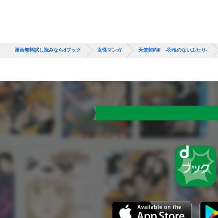
漫画無料試し読みならdブック
女性マンガ
天使契約II -羽根のないふたり-