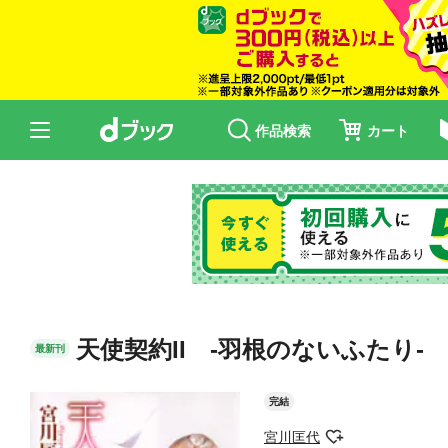
作品検索
カート
天使契約II -羽根のないふたり-
最新刊
完結
宮川匡代