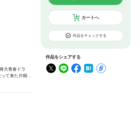
カートへ
作品をチェックする
作品をシェアする
身大青春ドラ
取って来た片桐千
。自分のポジショ
向き合い、勝負
努力をしてきた
？お互いにとっ
る想いが駆け巡
！