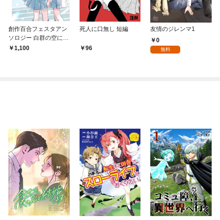
創作百合フェスタアン
死人に口無し 短編
友情のジレンマ1
ソロジー 白群の空に君
0
を描いている。
1,100
96
無料