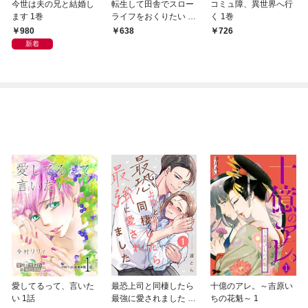
今世は夫の兄と結婚し
転生して田舎でスロー
コミュ障、異世界へ行
ます 1巻
ライフをおくりたい 1
く 1巻
巻
980
638
726
新着
愛してるって、言いた
最恐上司と同棲したら
十億のアレ。～吉原い
い 1話
最強に愛されました 1
ちの花魁～ 1