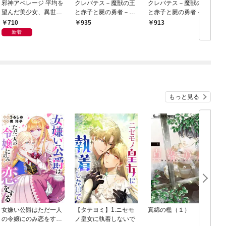
邪神アベレージ 平均を
クレバテス－魔獣の王
クレバテス－魔獣の王
望んだ美少女、異世界
と赤子と屍の勇者－
と赤子と屍の勇者－ 1
で平均的な邪神となる
【フルカラー版】 1巻
巻
710
935
913
1巻
新着
もっと見る
女嫌い公爵はただ一人
【タテヨミ】1.ニセモ
真綿の檻（１）
の令嬢にのみ恋をする
ノ皇女に執着しないで
む