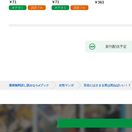
71
71
363
タテヨミ
試読フル
タテヨミ
試読フル
新刊配信予定
漫画無料試し読みならdブック
女性マンガ
百合にはさまる男は死ねばいい！？