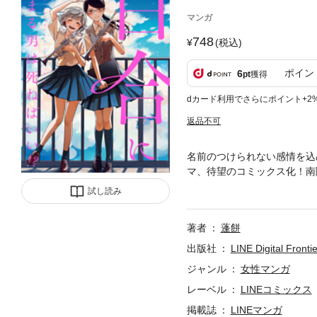
マンガ
748
(税込)
ポイン
6
pt
獲得
dカード利用でさらにポイント+2
返品不可
名前のつけられない感情を込
マ、待望のコミックス化！南
早のもとに、吹奏楽の強豪校
試し読み
ンを脅かす相川の才能に、片
を挑む。自分が全力を注いで
著者
蓬餅
ことを知り、片桐は次第に心
て唯一無二の存在になってい
出版社
LINE Digital Frontie
り、たったひとつの青春を奏
ジャンル
女性マンガ
レーベル
LINEコミックス
掲載誌
LINEマンガ