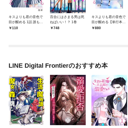
キスよりも君の音色で
百合にはさまる男は死
キスよりも君の音色で
目が醒める 1話 誰も知
ねばいい！？ 1巻
目が醒める【単行本
らない①
版】 1巻
110
748
880
LINE Digital Frontierのおすすめ本