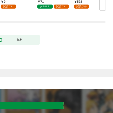
（分冊版）第１話
0
71
528
試読フル
タテヨミ
試読フル
試読フル
無料