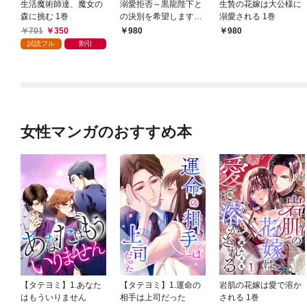
生活魔術師達、魔女の
溺愛拒否～黒龍陛下と
生贄の花嫁は大公様に
森に挑む 1巻
の決別を希望します～
溺愛される 1巻
1巻
701
350
980
980
試読フル
割引
女性マンガのおすすめ本
【タテヨミ】1.あなた
【タテヨミ】1.運命の
岩肌の花嫁は愛で溶か
はもういりません
相手は上司だった
される 1巻