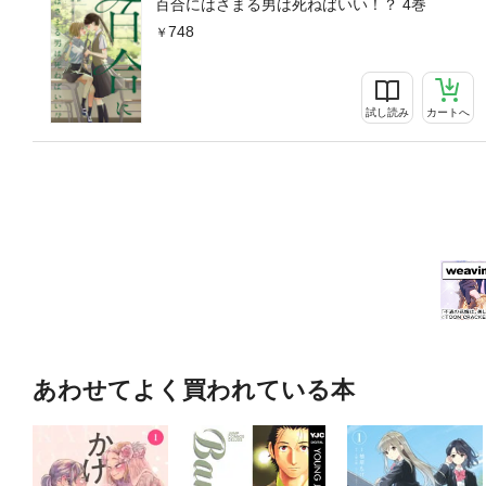
百合にはさまる男は死ねばいい！？ 4巻
748
試し読み
カートへ
あわせてよく買われている本