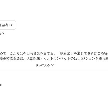
ト詳細
%
めて、ふたりは今日も音楽を奏でる。「吹奏楽」を通じて巻き起こる等
陵高校吹奏楽部。入部以来ずっとトランペットの1stポジションを勝ち
で、同じくトランペットの1stを担当していた転校生、相川響が現れる
桐は嫉妬や羨望を抱いていたが、相川は片桐の実力を認め、真正面から
きた「音楽」に食らいついてきてくれたこと、また、相川もひたむきに
を開いていく。しかしある日を境に、相川の様子に異変が起き始め……
くふたりと、それを取り巻く同級生・後輩たちの、恋心や憧れ。あらゆ
r
でていく。LINEマンガ発の大人気青春群像劇、待望のコミックス化！