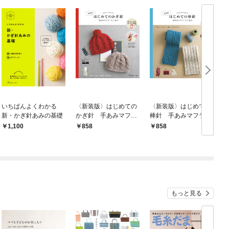
いちばんよくわかる
〈新装版〉はじめての
〈新装版〉はじめての
新・かぎ針あみの基礎
かぎ針 手あみマフラ
棒針 手あみマフラー
ーとこもの
とこもの
1,100
858
858
もっと見る