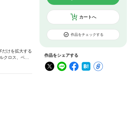
カートへ
作品をチェックする
字だけを拡大する
作品をシェアする
ルクロス、ベッ
の持ち方や基本的
紙版と掲載内容が
、及び有償無償に
作者、デザイナー
ー・複製して利用
寸法、倍率は、お
、紙版発売当時の