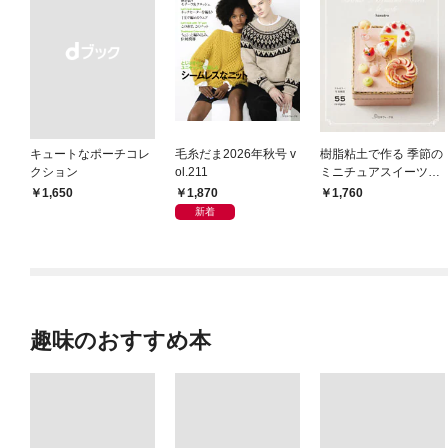
キュートなポーチコレ
毛糸だま2026年秋号 v
樹脂粘土で作る 季節の
クション
ol.211
ミニチュアスイーツ・
アラカルト
1,870
￥1,650
1,760
新着
趣味のおすすめ本