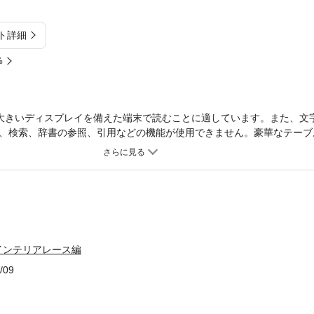
ト詳細
%
大きいディスプレイを備えた端末で読むことに適しています。また、文
、検索、辞書の参照、引用などの機能が使用できません。豪華なテーブ
やかクッション、可憐なドイリーまで71点掲載。 初心者のために、針
てある。※本書は同名の出版物（紙版）を電子化したものです。一部、
本書の全部または一部を無断で複製、転載、改ざん、公衆送信すること
者に譲渡することを禁じます。※本書に掲載された作品等の著作権は、
電子書籍の仕様により、本書に掲載している図案・型紙は、印刷・コピ
物大とは、紙版に掲載された際のサイズです。※本書に記載されている
記載されている寸法・倍率とは異なった表示となります。※掲載情報は
インテリアレース編
/09