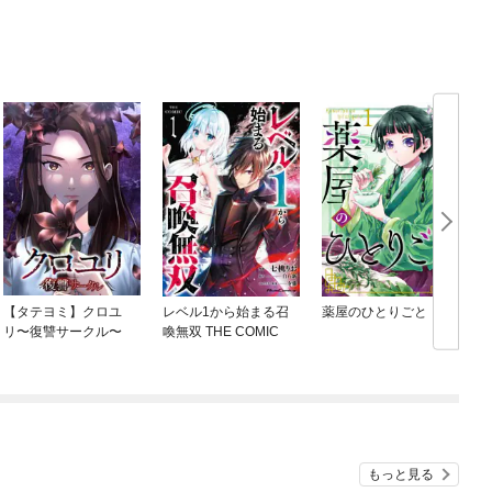
【タテヨミ】クロユ
レベル1から始まる召
薬屋のひとりごと
リ〜復讐サークル〜
喚無双 THE COMIC
もっと見る