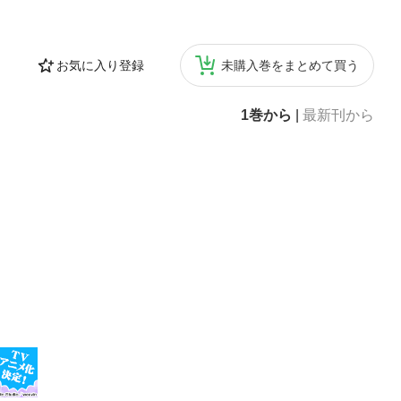
お気に入り登録
未購入巻をまとめて買う
1巻から
|
最新刊から