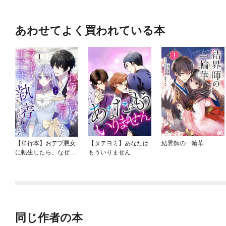
あわせてよく買われている本
【単行本】おデブ悪女
【タテヨミ】あなたは
結界師の一輪華
に転生したら、なぜか
もういりません
ラスボス王子様に執着
されています
同じ作者の本