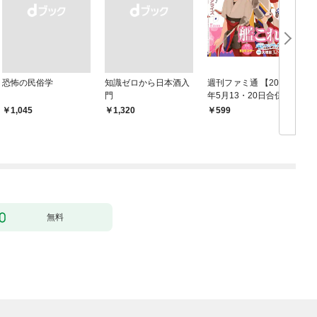
恐怖の民俗学
知識ゼロから日本酒入
週刊ファミ通 【2021
門
年5月13・20日合併
鑑
号】
￥1,045
￥1,320
599
無料