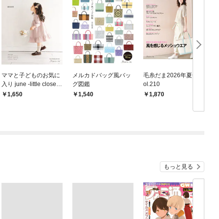
ママと子どものお気に
メルカドバッグ風バッ
毛糸だま2026年夏号 v
入り june -little closet-
グ図鑑
ol.210
の褒められ服
1,650
1,540
1,870
もっと見る