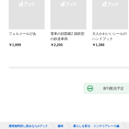
フェルメールぴあ
電車の顔図鑑2 国鉄型
大人かわいいシールの
の鉄道車両
ハンドブック
￥1,999
￥2,200
￥1,386
新刊配信予定
漫画無料試し読みならdブック
趣味
暮らしを彩る インテリアレース編