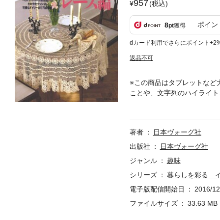
957
(税込)
ポイン
8
pt
獲得
dカード利用でさらにポイント+2
返品不可
※この商品はタブレットなど
ことや、文字列のハイライト
ドカバーの大物作品からさわ
な編み目を解りやすく図解し
異なる場合がございます。※
著者
日本ヴォーグ社
かかわらず、本データを第三
等著作権者に帰属します。※
出版社
日本ヴォーグ社
することはできません。※実
ジャンル
趣味
使いの端末や表示倍率により
シリーズ
暮らしを彩る 
情報です。
電子版配信開始日
2016/12
ファイルサイズ
33.63 MB