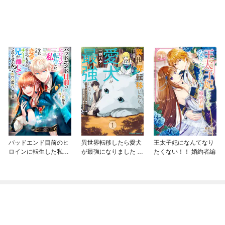
バッドエンド目前のヒ
異世界転移したら愛犬
王太子妃になんてなり
ロインに転生した私、
が最強になりました ～
たくない！！ 婚約者編
今世では恋愛するつも
シルバーフェンリルと
りがチートな兄が離し
俺が異世界暮らしを始
てくれません！？@C
めたら～ THE COMIC
OMIC