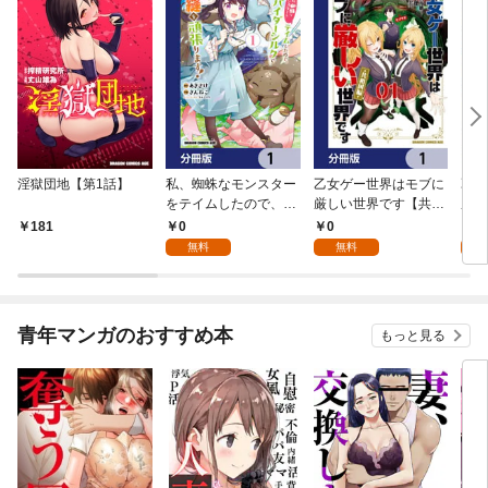
淫獄団地【第1話】
私、蜘蛛なモンスター
乙女ゲー世界はモブに
乙女
をテイムしたので、ス
厳しい世界です【共和
厳し
パイダーシルクで裁縫
国編】【分冊版】 1
国
0
0
8
181
を頑張ります！【分冊
無料
無料
試
版】 1
青年マンガのおすすめ本
もっと見る