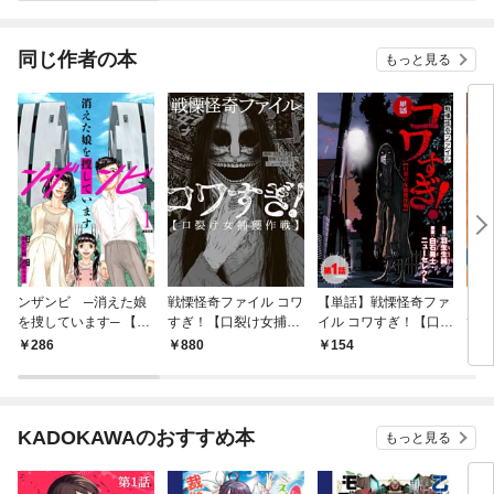
同じ作者の本
もっと見る
ンザンビ ─消えた娘
戦慄怪奇ファイル コワ
【単話】戦慄怪奇ファ
ライ
を捜しています─ 【分
すぎ！【口裂け女捕獲
イル コワすぎ！【口裂
て 
冊版】 1
作戦】
け女捕獲作戦】 第１
生、
286
880
154
6
話
話み
よ。
行本
KADOKAWAのおすすめ本
もっと見る