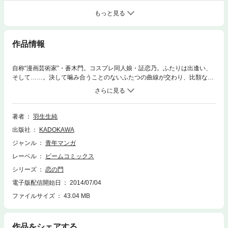
もっと見る
作品情報
自称“漫画芸術家”・蒼木門。コスプレ同人娘・証恋乃。ふたりは出逢い、
そして……。決して噛み合うことのないふたつの曲線が交わり、比類なき
「愛」が始まる。発表以来、各メディアから圧倒的な絶賛を呼び続ける、
最新にして最強の純愛物語！！
著者
羽生生純
出版社
KADOKAWA
ジャンル
青年マンガ
レーベル
ビームコミックス
シリーズ
恋の門
電子版配信開始日
2014/07/04
ファイルサイズ
43.04 MB
作品をシェアする