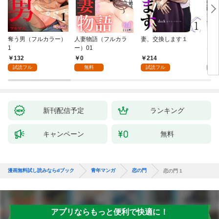
奪う男（フルカラー）
人妻物語（フルカラ
妻、交換します１
ごめ
1
ー）01
ない
132
0
214
1
試読フル
無料
試読フル
試
新刊配信予定
ランキング
キャンペーン
無料
漫画無料試し読みならdブック
青年マンガ
恋の門
恋の門 1
アプリならもっと便利で快適に！