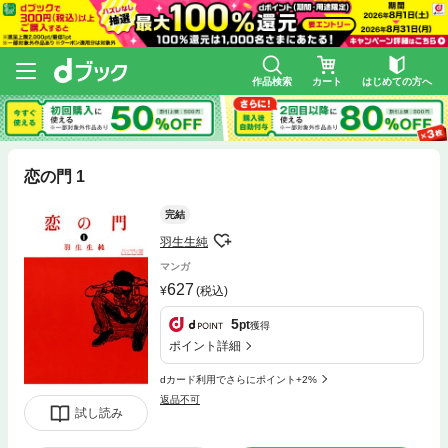
作品検索
カート
はじめての方へ
恋の門 1
完結
羽生生純
マンガ
627
(税込)
5
pt
獲得
ポイント詳細
dカード利用でさらにポイント+2%
返品不可
試し読み