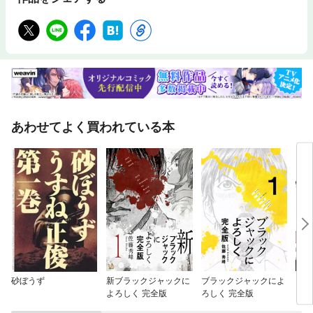
あわせてよく買われている本
砂ぼうず
新ブラックジャックに
ブラックジャックによ
プラ
よろしく 完全版
ろしく 完全版