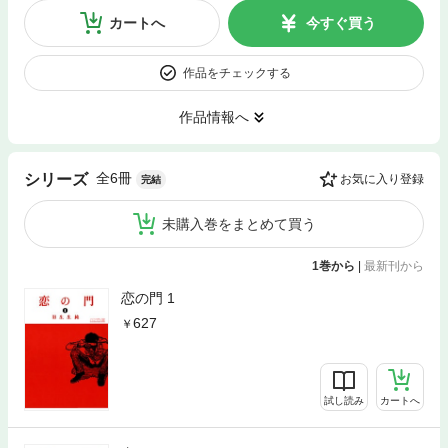
カートへ
今すぐ買う
作品をチェックする
作品情報へ
全6冊
シリーズ
お気に入り登録
完結
未購入巻をまとめて買う
1巻から
|
最新刊から
恋の門 1
627
試し読み
カートへ