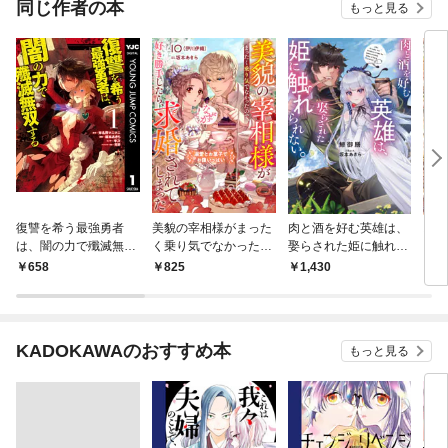
同じ作者の本
もっと見る
復讐を希う最強勇者
美貌の宰相様がまった
肉と酒を好む英雄は、
スウ
は、闇の力で殲滅無双
く乗り気でなかったの
娶らされた姫に触れら
ジュ
する 1
で、好き勝手したら、
れない。
甘い
658
825
1,430
5
なぜか求婚されてしま
った 溺愛とお菓子で
お腹いっぱい
KADOKAWAのおすすめ本
もっと見る