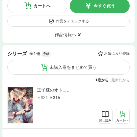
カートへ
今すぐ買う
作品をチェックする
作品情報へ
全1冊
シリーズ
お気に入り登録
完結
未購入巻をまとめて買う
1巻から
|
最新刊から
王子様のオトコ。
631
315
試し読み
カートへ