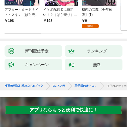
アフター・ミッドナイ
イケボ配信者は俺狙
初恋の悪魔【全年齢
ライ
ト・スキン［ばら売
い！？［ばら売り］
版】(1)
【全
り］ 第1話
第1話
0
0
198
198
無料
新刊配信予定
ランキング
キャンペーン
無料
漫画無料試し読みならdブック
BLマンガ
王子様のオトコ。
王子様のオトコ
アプリならもっと便利で快適に！