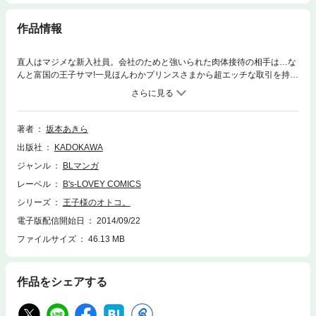
作品情報
直人はマジメな新入社員。会社のためと強いられた肉体接待の相手は…な
んと富国の王子サマ!一見ほんわかプリンスさまから超エッチな取引を持ち
かけられて――!?王子様×庶民のディープでエロスな格差恋愛を4遍収録。
著者
坂本あきら
出版社
KADOKAWA
ジャンル
BLマンガ
レーベル
B's-LOVEY COMICS
シリーズ
王子様のオトコ。
電子版配信開始日
2014/09/22
ファイルサイズ
46.13 MB
作品をシェアする