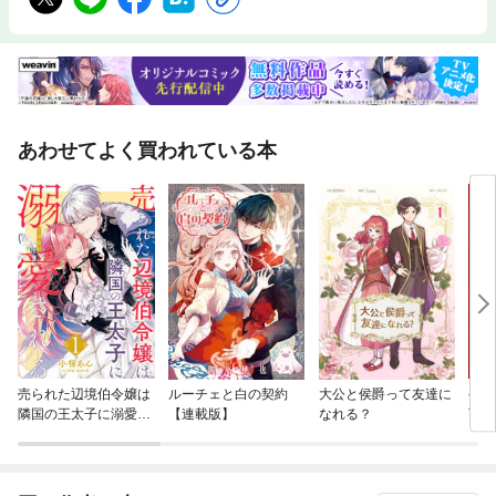
あわせてよく買われている本
売られた辺境伯令嬢は
ルーチェと白の契約
大公と侯爵って友達に
やり
隣国の王太子に溺愛さ
【連載版】
なれる？
下を
れる