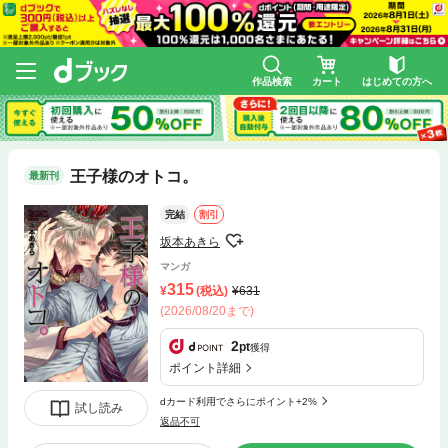
作品検索
カート
はじめての方へ
王子様のオトコ。
最新刊
完結
割引
坂本あきら
マンガ
315
(税込)
631
(2026/08/20まで)
2
pt
獲得
ポイント詳細
dカード利用でさらにポイント+2%
試し読み
返品不可