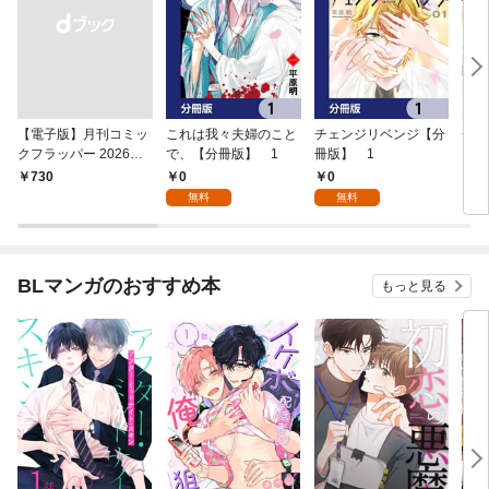
【電子版】月刊コミッ
これは我々夫婦のこと
チェンジリベンジ【分
チェ
クフラッパー 2026年9
で、【分冊版】 1
冊版】 1
月号
0
0
￥730
7
無料
無料
BLマンガのおすすめ本
もっと見る