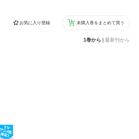
お気に入り登録
未購入巻をまとめて買う
1巻から
|
最新刊から