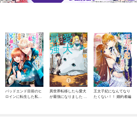
バッドエンド目前のヒ
異世界転移したら愛犬
王太子妃になんてなり
ロインに転生した私、
が最強になりました ～
たくない！！ 婚約者編
今世では恋愛するつも
シルバーフェンリルと
りがチートな兄が離し
俺が異世界暮らしを始
てくれません！？@C
めたら～ THE COMIC
OMIC