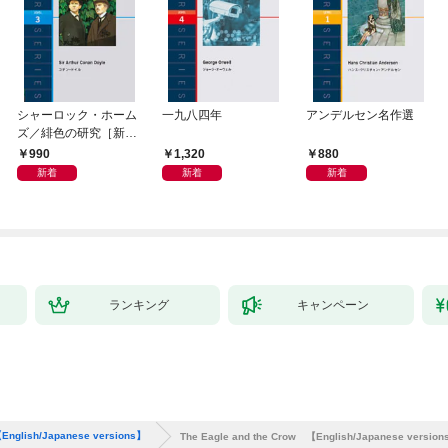
シャーロック・ホーム
一九八四年
アンデルセン名作選
ズ／緋色の研究［新
版］
990
1,320
880
新着
新着
新着
ランキング
キャンペーン
【English/Japanese versions】
The Eagle and the Crow 【English/Japanese versio