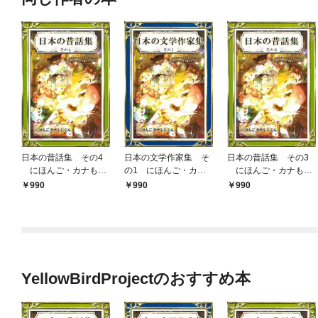
日本の昔話集 その4
日本の文学作家集 そ
日本の昔話集 その3
にほんご・カナもじ
の1 にほんご・カナ
にほんご・カナもじ
ぶん
もじぶん
ぶん
990
990
990
YellowBirdProjectのおすすめ本