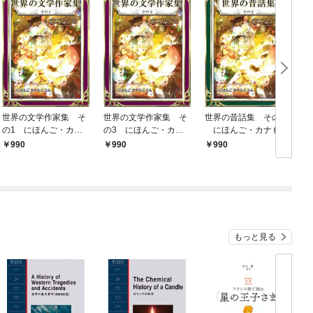
世界の文学作家集 そ
世界の文学作家集 そ
世界の昔話集 その2
の1 にほんご・カナ
の3 にほんご・カナ
にほんご・カナもじ
もじぶん
もじぶん
ぶん
990
990
990
もっと見る