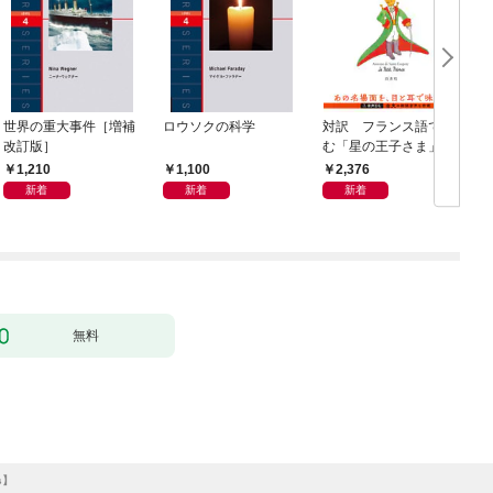
世界の重大事件［増補
ロウソクの科学
対訳 フランス語で読
改訂版］
む「星の王子さま」(音
声DL付)
ニ
1,210
1,100
2,376
新着
新着
新着
無料
ns】