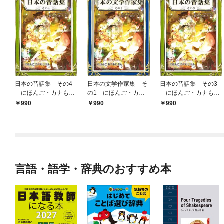
日本の昔話集 その4
日本の文学作家集 そ
日本の昔話集 その3
にほんご・カナもじ
の1 にほんご・カナ
にほんご・カナもじ
ぶん
もじぶん
ぶん
990
990
990
言語・語学・辞典のおすすめ本