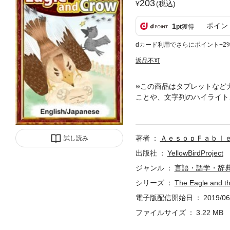
203
(税込)
ポイン
1
pt
獲得
dカード利用でさらにポイント+2
返品不可
※この商品はタブレットなど
ことや、文字列のハイライト、検索、
broad grass field in search f
gle did. Let's see if it work
著者
ＡｅｓｏｐＦａｂｌ
試し読み
出版社
YellowBirdProject
ジャンル
言語・語学・辞
シリーズ
The Eagle and 
電子版配信開始日
2019/06
ファイルサイズ
3.22 MB