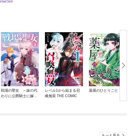
戦場の聖女 ～妹の代
レベル1から始まる召
薬屋のひとりごと
わりに公爵騎士に嫁ぐ
喚無双 THE COMIC
ことになりましたが、
今は幸せです～
もっと見る