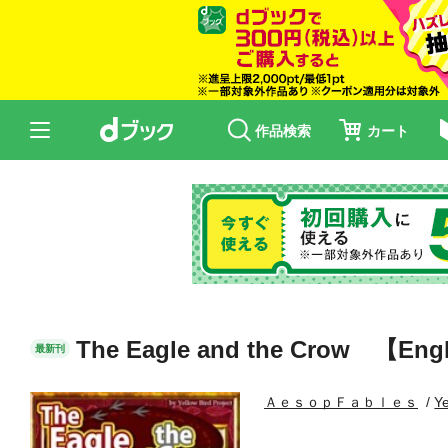
作品検索
カート
The Eagle and the Crow 【Engl
最新刊
ＡｅｓｏｐＦａｂｌｅｓ
Ye