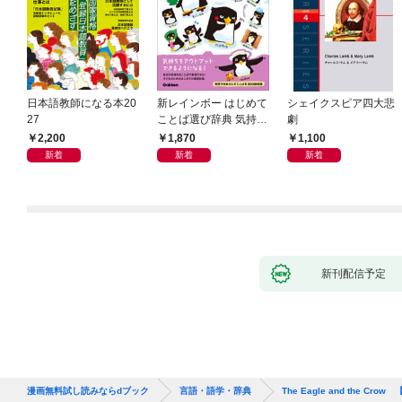
日本語教師になる本20
新レインボー はじめて
シェイクスピア四大悲
27
ことば選び辞典 気持ち
劇
のことば
2,200
1,870
1,100
新着
新着
新着
新刊配信予定
漫画無料試し読みならdブック
言語・語学・辞典
The Eagle and the Crow 