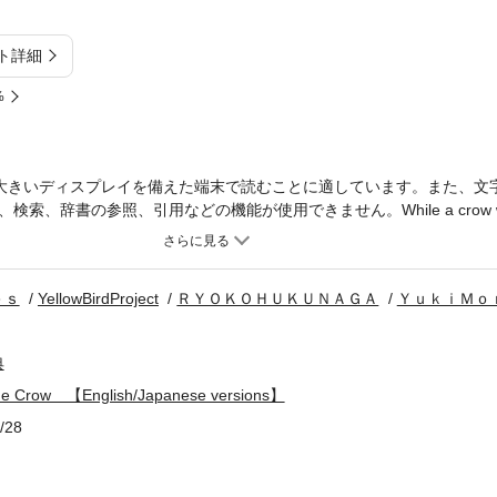
ト詳細
%
大きいディスプレイを備えた端末で読むことに適しています。また、文
辞書の参照、引用などの機能が使用できません。While a crow was fly
or prey, he witnessed an eagle catch a lamb. Then, the crow tried to hu
ed…（KiiroitoriBooks,Vol 71）
ｅｓ
YellowBirdProject
ＲＹＯＫＯＨＵＫＵＮＡＧＡ
ＹｕｋｉＭｏ
典
the Crow 【English/Japanese versions】
/28