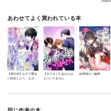
あわせてよく買われている本
【単行本】おデブ悪女
【タテヨミ】あなたは
結界師の一輪華
に転生したら、なぜか
もういりません
ラスボス王子様に執着
されています
同じ作者の本