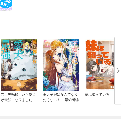
異世界転移したら愛犬
王太子妃になんてなり
妹は知っている
が最強になりました ～
たくない！！ 婚約者編
シルバーフェンリルと
俺が異世界暮らしを始
めたら～ THE COMIC