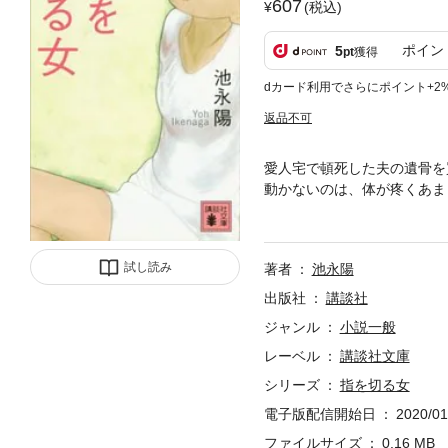
607
(税込)
ポイン
5
pt
獲得
dカード利用でさらにポイント+2
返品不可
愛人宅で頓死した夫の遺骨を
動かないのは、体が疼くあま
き人は刹那に生きる。切なく
試し読み
著者
池永陽
出版社
講談社
ジャンル
小説一般
レーベル
講談社文庫
シリーズ
指を切る女
電子版配信開始日
2020/01
ファイルサイズ
0.16 MB