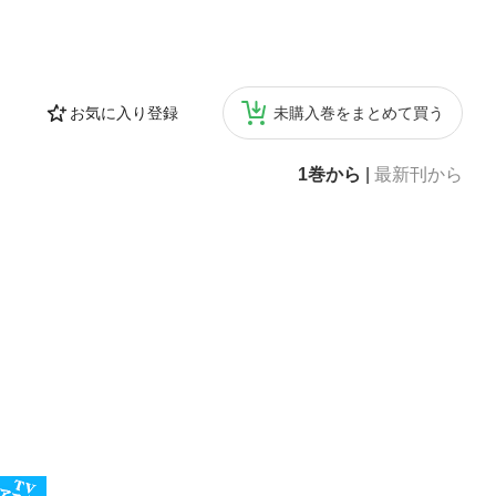
お気に入り登録
未購入巻をまとめて買う
1巻から
|
最新刊から