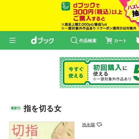
作品検索
カート
指を切る女
最新刊
池永陽