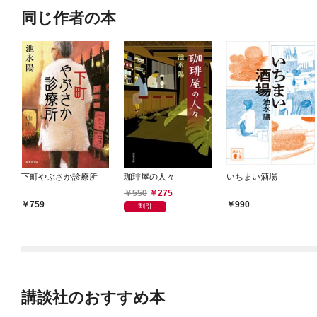
同じ作者の本
下町やぶさか診療所
珈琲屋の人々
いちまい酒場
550
275
759
990
割引
講談社のおすすめ本