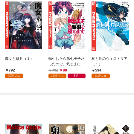
魔女と傭兵（１）
転生したら第七王子だ
杖と剣のウィストリア
ったので、気ままに魔
（１）
術を極めます（１）
792
792
88
594
試読フル
試読フル
割引
試読フル