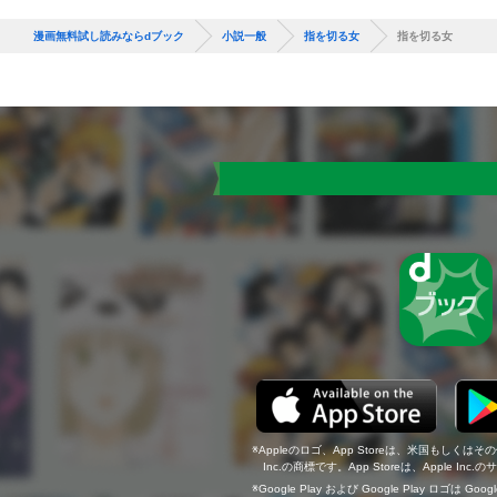
漫画無料試し読みならdブック
小説一般
指を切る女
指を切る女
Appleのロゴ、App Storeは、米国もしくはそ
Inc.の商標です。App Storeは、Apple In
Google Play および Google Play ロゴは Go