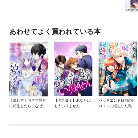
あわせてよく買われている本
【単行本】おデブ悪女
【タテヨミ】あなたは
バッドエンド目前のヒ
に転生したら、なぜか
もういりません
ロインに転生した私、
ラスボス王子様に執着
今世では恋愛するつも
されています
りがチートな兄が離し
てくれません！？@C
OMIC