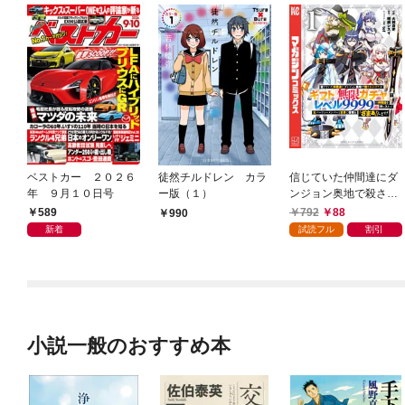
ベストカー ２０２６
徒然チルドレン カラ
信じていた仲間達にダ
年 ９月１０日号
ー版（１）
ンジョン奥地で殺され
かけたがギフト『無限
589
792
88
990
ガチャ』でレベル９９
新着
試読フル
割引
９９の仲間達を手に入
れて元パーティーメン
バーと世界に復讐＆
『ざまぁ！』します！
（１）
小説一般のおすすめ本