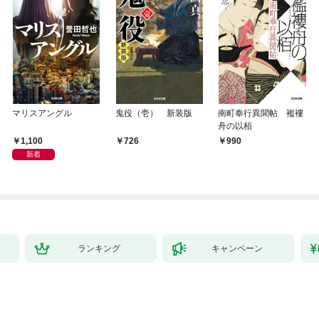
マリスアングル
鬼役（壱） 新装版
南町奉行異聞帖 襤褸
舟の以栢
1,100
726
990
新着
ランキング
キャンペーン