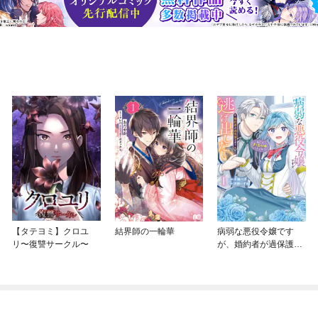
【タテヨミ】クロユ
結界師の一輪華
病弱な悪役令嬢です
リ〜復讐サークル〜
が、婚約者が過保護す
ぎて逃げ出したい(私た
ち犬猿の仲でしたよ
ね！？)