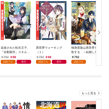
追放された転生王子、
異世界ウォーキング
独身貴族は異世界を謳
『自動製作』スキルで
（１）
歌する ～結婚しない
領地を爆速で開拓し最
男の優雅なおひとりさ
792
88
792
88
792
強の村を作ってしまう
まライフ～（１）
試読フル
割引
試読フル
割引
試読フル
～最強クラフトスキル
で始める、楽々領地開
拓スローライフ～
（１）
もっと見る