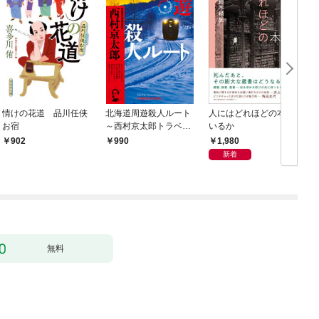
情けの花道 品川任侠
北海道周遊殺人ルート
人にはどれほどの本が
お宿
～西村京太郎トラベル
いるか
ミステリー・セレクシ
1,980
902
990
ョン（1）～
新着
無料