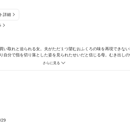
ト詳細
%
買い取れと迫られる女。夫がただ１つ望むおふくろの味を再現できない
り自分で指を切り落とした姿を見られたせいだと信じる母。むき出しの
てかなしくて、いとおしい女と男を鮮烈に描く傑作集。（講談社文庫）
/29