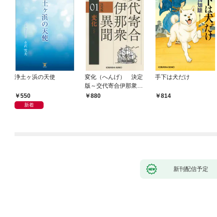
浄土ヶ浜の天使
変化（へんげ） 決定
手下は犬だけ
版～交代寄合伊那衆異
聞（1）～
550
880
814
新着
新刊配信予定