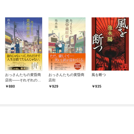
おっさんたちの黄昏商
おっさんたちの黄昏商
風を断つ
店街――それぞれの恋
店街
路
880
929
935