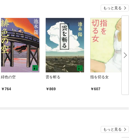
もっと見る
緋色の空
雲を斬る
指を切る女
764
869
607
もっと見る