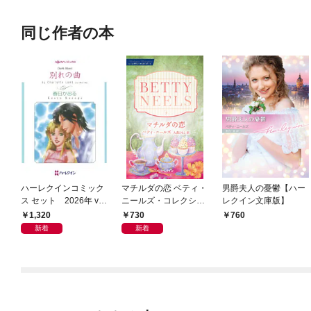
同じ作者の本
ハーレクインコミック
マチルダの恋 ベティ・
男爵夫人の憂鬱【ハー
ス セット 2026年 vo
ニールズ・コレクショ
レクイン文庫版】
l.1016
ン【ハーレクイン・マ
1,320
730
760
スターピース版】
新着
新着