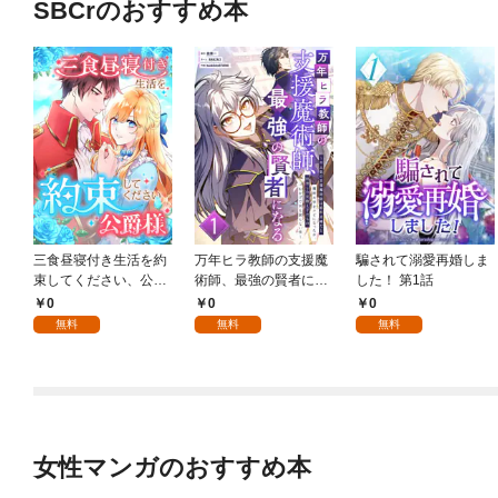
SBCrのおすすめ本
三食昼寝付き生活を約
万年ヒラ教師の支援魔
騙されて溺愛再婚しま
束してください、公爵
術師、最強の賢者にな
した！ 第1話
様 1話
る～不人気の支援魔術
0
0
0
師は給料泥棒だと魔術
無料
無料
無料
大学をクビになった
が、出世した元教え子
たちのおかげで何も困
らない件～ 第1話
女性マンガのおすすめ本