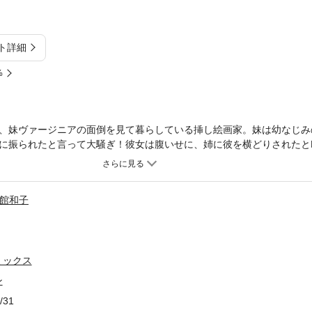
ト詳細
%
、妹ヴァージニアの面倒を見て暮らしている挿し絵画家。妹は幼なじみ
に振られたと言って大騒ぎ！彼女は腹いせに、姉に彼を横どりされたと
、カトリーナに結婚を前提につきあおうと申し出たのだが…。
館和子
ミックス
ン
/31