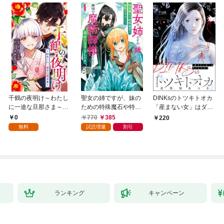
千鶴の夜明け～わたし
聖女の姉ですが、妹の
DINKsのトツキトオカ
に一途な旦那さま～
ための特殊魔石や特殊
「産まない女」はダメ
【分冊版】 1話「北条
薬草の採取をやめた
ですか？（分冊版）
0
770
385
220
家の生贄（１）」
ら、隣国の魔術師様の
【第1話】
無料
試読増量
割引
元で幸せになりまし
た！（コミック） 1巻
ランキング
キャンペーン