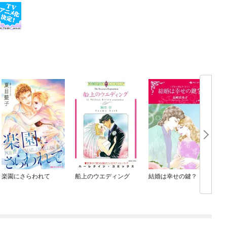
楽園にさらわれて
船上のウエディング
結婚は幸せの鍵？
ス