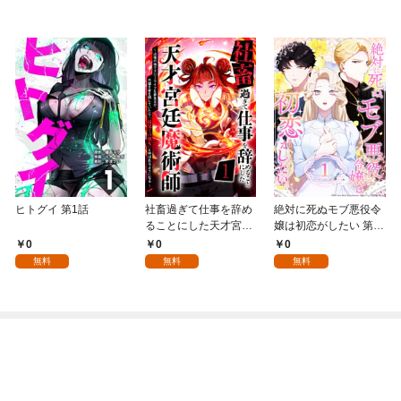
ヒトグイ 第1話
社畜過ぎて仕事を辞め
絶対に死ぬモブ悪役令
ることにした天才宮廷
嬢は初恋がしたい 第1
魔術師～辺境の地でス
話
0
0
0
ローライフを夢見る
無料
無料
無料
が、不届き者を倒して
いたら『最果ての魔
女』と呼ばれるように
なる～ 第1話