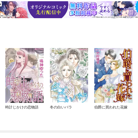
時計じかけの恋物語
冬の白いバラ
伯爵に買われた花嫁