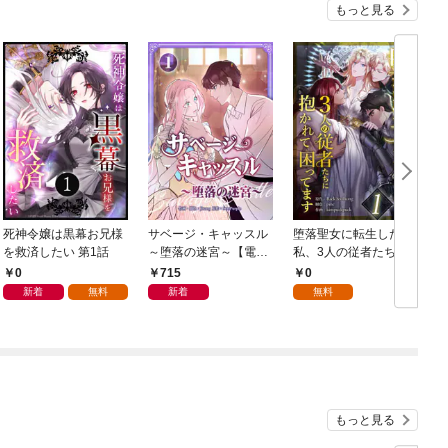
もっと見る
死神令嬢は黒幕お兄様
サベージ・キャッスル
堕落聖女に転生した
を救済したい 第1話
～堕落の迷宮～【電子
私、3人の従者たちに
単行本版】 第1巻
抱かれて困ってます 第
0
715
0
1話
新着
無料
新着
無料
もっと見る