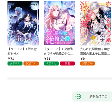
【タテヨミ】1.野茨は
【タテヨミ】1.欠陥聖
売られた辺境伯令嬢は
霜を抱く
女ですが絶倫公爵にす
隣国の王太子に溺愛さ
がられています
れる 1
71
71
0
タテヨミ
試読フル
タテヨミ
新着
試読フル
新刊配信予定