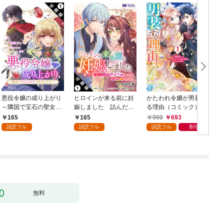
悪役令嬢の成り上がり
ヒロインが来る前に妊
かたわれ令嬢が男装す
～隣国で宝石の聖女と
娠しました 詰んだは
る理由（コミック） 1
呼ばれるまで～（コミ
ずの悪役令嬢ですが、
165
165
990
693
ック） 分冊版 1
どうやら違うようです
試読フル
試読フル
試読フル
割引
（コミック） 分冊版 1
版
無料