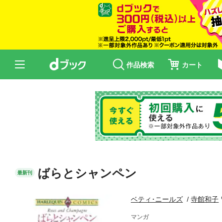
作品検索
カート
ばらとシャンペン
最新刊
ベティ･ニールズ
寺館和子
マンガ