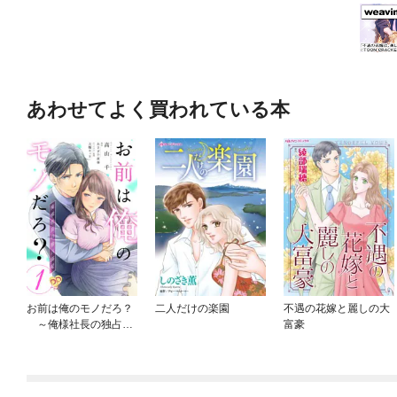
あわせてよく買われている本
お前は俺のモノだろ？
二人だけの楽園
不遇の花嫁と麗しの大
～俺様社長の独占溺
富豪
愛～【単話】