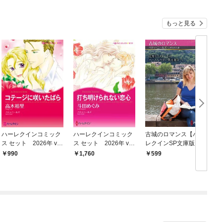
もっと見る
ハーレクインコミック
ハーレクインコミック
古城のロマンス【ハー
ス セット 2026年 vo
ス セット 2026年 vo
レクインSP文庫版】
l.778
l.904
990
1,760
599