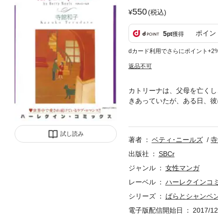
550
(税込)
ポイン
5
pt
獲得
dカード利用でさらにポイント+2
返品不可
カトリーナは、父母を亡くし
きあっていたが、ある日、彼
る。ルシアスは逆手をとって
試し読み
著者
ベティ･ニールズ
寺
出版社
SBCr
ジャンル
女性マンガ
レーベル
ハーレクインコ
シリーズ
ばらとシャンペ
電子版配信開始日
2017/12