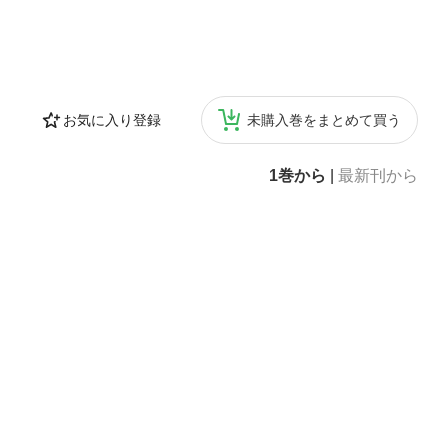
お気に入り登録
未購入巻をまとめて買う
1巻から
|
最新刊から