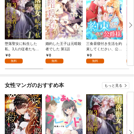
堕落聖女に転生した
婚約した王子は元暗殺
三食昼寝付き生活を約
絶対
私、3人の従者たちに
者でした 第1話
束してください、公爵
嬢は
抱かれて困ってます 第
様 1話
行本
0
0
0
7
1話
無料
無料
無料
試
女性マンガのおすすめ本
もっと見る