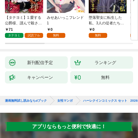
【タテヨミ】1.愛する
みせあいっこフレンド
堕落聖女に転生した
授か
公爵様、謹んで殺させ
1
私、3人の従者たちに
身籠
ていただきます！
抱かれて困ってます 第
して
71
0
0
2
1話
タテヨミ
試読フル
無料
無料
試
新刊配信予定
ランキング
キャンペーン
無料
漫画無料試し読みならdブック
女性マンガ
ハーレクインコミックス セット 2026年 
アプリならもっと便利で快適に！