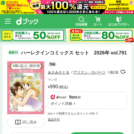
作品検索
カート
はじめての方へ
ハーレクインコミックス セット 2026年 vol.791
最新刊
完結
あさみさとる
アリスン・ロバーツ
他2名
マンガ
990
(税込)
9
pt
獲得
ポイント詳細
dカード利用でさらにポイント+2%
返品不可
試し読み