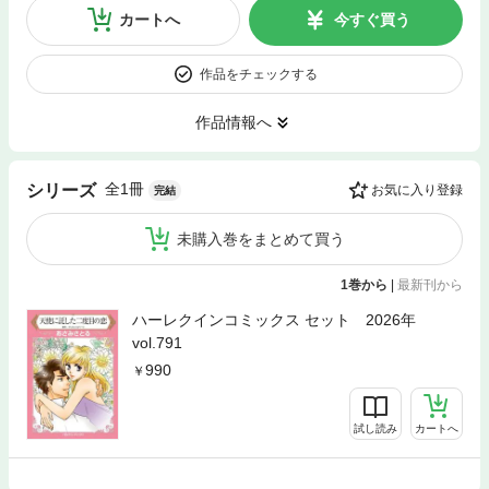
カートへ
今すぐ買う
作品をチェックする
作品情報へ
全1冊
シリーズ
お気に入り登録
完結
未購入巻をまとめて買う
1巻から
|
最新刊から
ハーレクインコミックス セット 2026年
vol.791
990
試し読み
カートへ