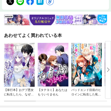
あわせてよく買われている本
【単行本】おデブ悪女
【タテヨミ】あなたは
バッドエンド目前のヒ
【タ
に転生したら、なぜか
もういりません
ロインに転生した私、
リ〜
ラスボス王子様に執着
今世では恋愛するつも
されています
りがチートな兄が離し
てくれません！？@C