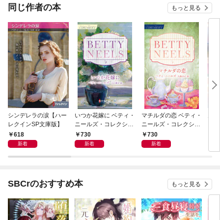
OMIC
同じ作者の本
もっと見る
シンデレラの涙【ハー
いつか花嫁に ベティ・
マチルダの恋 ベティ・
男爵
レクインSP文庫版】
ニールズ・コレクショ
ニールズ・コレクショ
レク
ン【ハーレクイン・マ
ン【ハーレクイン・マ
618
730
730
7
スターピース版】
スターピース版】
新着
新着
新着
SBCrのおすすめ本
もっと見る