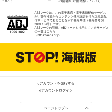
ついて
の情報の外部送信について
ABJマークは、この電子書店・電子書籍配信サービス
が、著作権者からコンテンツ使用許諾を得た正規版配
信サービスであることを示す登録商標（登録番号 第
6091713号）です。
ABJマークの詳細、ABJマークを掲示しているサービス
の一覧はこちら
→
https://aebs.or.jp/
dアカウントを発行する
dアカウントログイン
ページトップへ