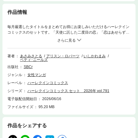
作品情報
毎月厳選したタイトルをまとめてお得にお楽しみいただけるハーレクイン
コミックスのセットです。「天使に託した二度目の恋」「恋はあせらず」
の２話をまとめて収録。
著者
あさみさとる
アリスン・ロバーツ
いしかわまみ
ベティ･ニールズ
出版社
SBCr
ジャンル
女性マンガ
レーベル
ハーレクインコミックス
シリーズ
ハーレクインコミックス セット 2026年 vol.791
電子版配信開始日
2026/06/16
ファイルサイズ
95.20 MB
作品をシェアする