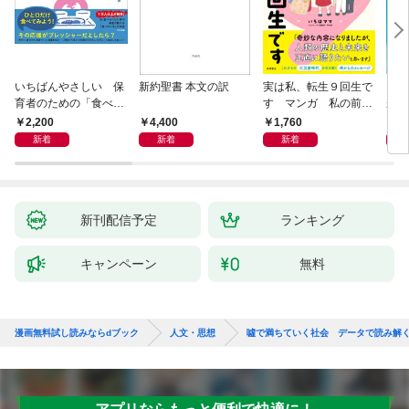
いちばんやさしい 保
新約聖書 本文の訳
実は私、転生９回生で
自閉
育者のための「食べな
す マンガ 私の前世
が小
い子」サポートＢＯＯ
物語
あう
2,200
4,400
1,760
2,
Ｋ 偏食・少食のお悩
新着
新着
新着
み解決！
新刊配信予定
ランキング
キャンペーン
無料
漫画無料試し読みならdブック
人文・思想
噓で満ちていく社会 データで読み解