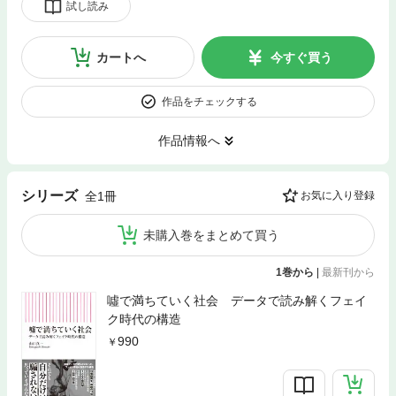
試し読み
カートへ
今すぐ買う
作品をチェックする
作品情報へ
シリーズ
全1冊
お気に入り登録
未購入巻をまとめて買う
1巻から
|
最新刊から
噓で満ちていく社会 データで読み解くフェイ
ク時代の構造
990