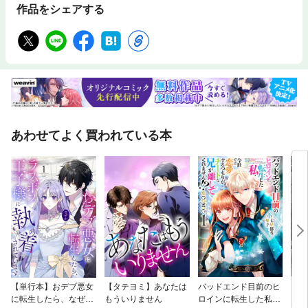
作品をシェアする
あわせてよく買われている本
【単行本】おデブ悪女
【タテヨミ】あなたは
バッドエンド目前のヒ
【タ
に転生したら、なぜか
もういりません
ロインに転生した私、
リ〜