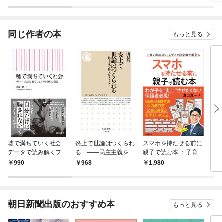
ラスボス王子様に執着
今世では恋愛するつも
されています
りがチートな兄が離し
てくれません！？@C
OMIC
同じ作者の本
もっと見る
噓で満ちていく社会
炎上で世論はつくられ
スマホを持たせる前に
民主
データで読み解くフェ
る ――民主主義を揺
親子で読む本 ：子育て
れる
イク時代の構造
るがすメカニズム
中のネットメディア研
990
968
1,980
6
究者が教える
朝日新聞出版のおすすめ本
もっと見る