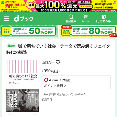
作品検索
カート
はじめての方へ
噓で満ちていく社会 データで読み解くフェイク
最新刊
時代の構造
山口真一
990
(税込)
9
pt
獲得
ポイント詳細
dカード利用でさらにポイント+2%
返品不可