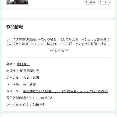
試し読み
カートへ
作品情報
フェイク情報や陰謀論が広がる構造、そして私たち一人ひとりが無自覚に
その拡散に加担してしまい、騙されていく心理、どのように世論・社会が
歪められたのかを最新の実例とデータから紐解く一冊。
著者
山口真一
出版社
朝日新聞出版
ジャンル
人文・思想
レーベル
朝日新書
シリーズ
噓で満ちていく社会 データで読み解くフェイク時代の構造
電子版配信開始日
2026/06/12
ファイルサイズ
0.99 MB