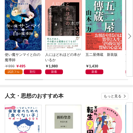
使い魔サンマイと白の
人にはどれほどの本が
五二屋傳蔵 新装版
平成
魔導師
いるか
版
990
495
1,980
1,430
1,
試読フル
割引
新着
新着
人文・思想のおすすめ本
もっと見る