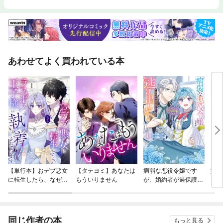
あわせてよく買われている本
【単行本】おデブ悪女
【タテヨミ】あなたは
病弱な悪役令嬢です
妹は
に転生したら、なぜか
もういりません
が、婚約者が過保護す
ラスボス王子様に執着
ぎて逃げ出したい(私
されています
たち犬猿の仲でしたよ
ね！？)
同じ作者の本
もっと見る