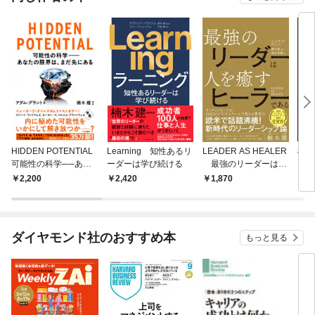
HIDDEN POTENTIAL
Learning 知性あるリ
LEADER AS HEALER
楠木
可能性の科学──あな
ーダーは学び続ける
最強のリーダーは人
と生
たの限界は、まだ先に
を癒すヒーラーである
2,200
2,420
1,870
2,
ある
ダイヤモンド社のおすすめ本
もっと見る