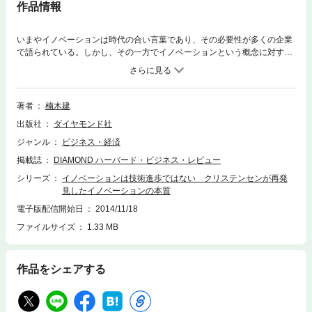
作品情報
いまやイノベーションは時代の合い言葉であり、その必要性が多くの企業
で語られている。しかし、その一方でイノベーションという概念に対する
そもそもの誤解が蔓延している。イノベーションは技術進歩ではない。
次々と市場化される新しい製品やサービスや技術。こうした現象のほとん
どは「進歩」であって、「イノベーション」ではない。クレイトン M. ク
リステンセンが提唱した「破壊的イノベーション」という概念の最大の功
著者
楠木建
績は、イノベーションの「古典的定義」に立ち戻りつつも、経営が置かれ
出版社
ダイヤモンド社
ている今日的な文脈に注目してイノベーションの本質を再発見したことに
ある。「新しい何か」という意味では共通しているものの、イノベーショ
ジャンル
ビジネス・経済
ンと技術進歩は一面では正反対のベクトルであり、トレードオフの関係に
掲載誌
DIAMOND ハーバード・ビジネス・レビュー
あるとすらいえる。筆者である一橋大学大学院教授の楠木建氏は、イノベ
ーションと技術進歩の違いを理解したうえで、目の前にある日々の「技術
シリーズ
イノベーションは技術進歩ではない クリステンセンが再発
進歩の競争」を安直に追いかけないことが重要だと指摘する。腰を据えて
見したイノベーションの本質
本来の意味でのイノベーションを追求するのであれば、技術進歩に逃げて
電子版配信開始日
2014/11/18
はいけない。＊『DIAMONDハーバード・ビジネス・レビュー（2013年6
ファイルサイズ
1.33 MB
月号）』に掲載された論文を電子書籍化したものです。
作品をシェアする