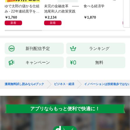
ゆで太郎の儲かる仕組
未完の金融改革 ――
食べる経済学
リー
み - 22年連続黒字を支
池尾和人の政策実践
「も
えるがっちり経営術 -
然と
1,760
2,134
2,
1,870
イン
新着
新着
果を
新刊配信予定
ランキング
キャンペーン
無料
漫画無料試し読みならdブック
ビジネス・経済
イノベーションは技術進歩ではな
アプリならもっと便利で快適に！