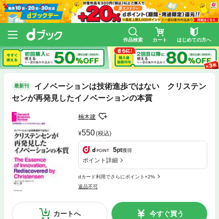
作品検索
カート
はじめての方へ
イノベーションは技術進歩ではない クリステン
最新刊
センが再発見したイノベーションの本質
楠木建
550
(税込)
5
pt
獲得
ポイント詳細
dカード利用でさらにポイント+2%
返品不可
カートへ
今すぐ買う