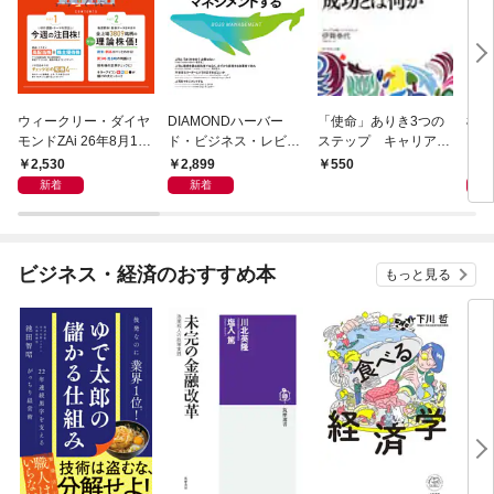
ウィークリー・ダイヤ
DIAMONDハーバー
「使命」ありき3つの
極限
モンドZAi 26年8月10
ド・ビジネス・レビュ
ステップ キャリアの
日・17日合併号
ー 2026年9月号 特集
成功とは何か
2,530
2,899
2,
550
「上司をマネジメント
新着
新着
する」
ビジネス・経済のおすすめ本
もっと見る