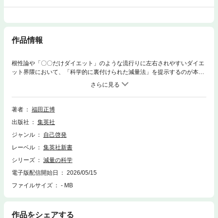
作品情報
根性論や「〇〇だけダイエット」のような流行りに左右されやすいダイエ
ット界隈において、「科学的に裏付けられた減量法」を提示するのが本書
の目的。「内臓脂肪を見える化」、「食べる順番の新常識」、「食行動質
問票」、「腸内フローラと減量の関係」や話題の「時間栄養学」や「低Ｆ
ＯＤＭＡＰ食」など、最新かつ科学的なトピックスが満載。迷えるダイエ
ッターたちに救いの手を差し伸べる。さらに、昨今耳にする「減量の新薬
著者
福田正博
の真価、ＧＬＰ-１ダイエット」の真相にも切り込む。長年糖尿病専門医と
出版社
集英社
して臨床に関わってきた著者だからこそ書ける、既存のダイエット本とは
一線を画す実践本。
ジャンル
自己啓発
レーベル
集英社新書
シリーズ
減量の科学
電子版配信開始日
2026/05/15
ファイルサイズ
- MB
作品をシェアする