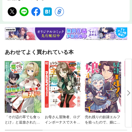
あわせてよく買われている本
「その辺の草でも食っ
お母さん冒険者、ログ
売れ残りの奴隷エルフ
勇者
とけ」と追放された無
インボーナスでスキル
を拾ったので、娘にす
され
能スキル【植物食い】
【主婦】に目覚めまし
ることにした【電子単
ーテ