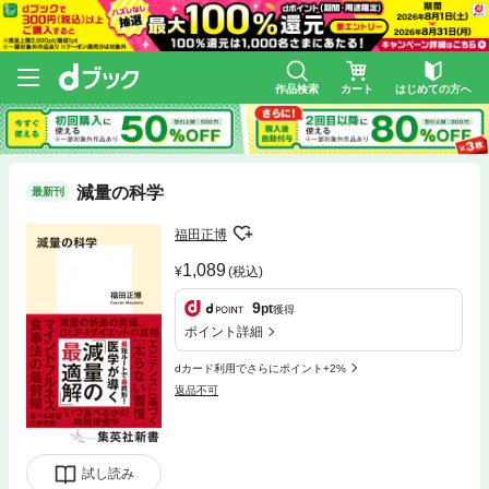
作品検索
カート
はじめての方へ
減量の科学
最新刊
福田正博
1,089
(税込)
9
pt
獲得
ポイント詳細
dカード利用でさらにポイント+2%
返品不可
試し読み