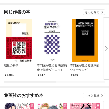
持ち転生者、エルフの
た。週一貰えるチラシ
行本】
をや
里で幻の植物を食べて
で冒険者生活頑張りま
能へ
無双する
す！
同じ作者の本
もっと見る
減量の科学
専門医が教える 糖尿病
専門医が教える糖尿病
糖尿
食で健康ダイエット
ウォーキング！
治せ
1,089
817
660
8
集英社のおすすめ本
もっと見る