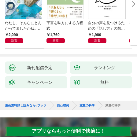
わたし、そんなにとん
宇宙を味方にする方程
自分の声を見つけるた
基地
がってましたかね。
式
めの「話し方」の教
るた
獅子座、Ａ型、丙午は
室 Ｏｒａｃｙ（オラ
2,090
1,760
1,980
2,
めぐる
シー）
新着
新着
新着
新刊配信予定
ランキング
キャンペーン
無料
漫画無料試し読みならdブック
自己啓発
減量の科学
減量の科学
アプリならもっと便利で快適に！