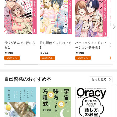
視線が絡んで、熱にな
推し活はベッドの中で
パーフェクト・ドミネ
ふし
る 1
1
ーション 分冊版 1
言っ
198
244
198
2
試読フル
試読フル
試読フル
試
自己啓発のおすすめ本
もっと見る