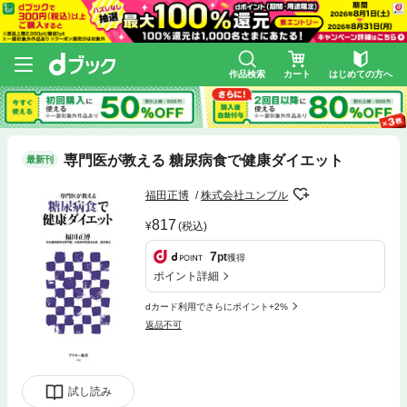
作品検索
カート
はじめての方へ
専門医が教える 糖尿病食で健康ダイエット
最新刊
福田正博
株式会社ユンブル
817
(税込)
7
pt
獲得
ポイント詳細
dカード利用でさらにポイント+2%
返品不可
試し読み