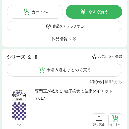
カートへ
今すぐ買う
作品をチェックする
作品情報へ
シリーズ
全1冊
お気に入り登録
未購入巻をまとめて買う
1巻から
|
最新刊から
専門医が教える 糖尿病食で健康ダイエット
817
試し読み
カートへ