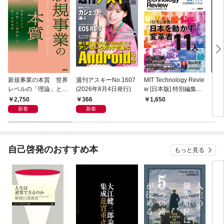
新規事業の本質 世界
週刊アスキーNo.1607
MIT Technology Revie
ラー
レベルの「理論」と
(2026年8月4日発行)
w [日本版] 特別編集
プリ 
「現場知」で描く全体
ポスト都市時代の社会
2,750
366
1,650
1,
地図
デザイン 社会実装都
新着
新着
市 ひろしま
自己啓発のおすすめ本
もっと見る