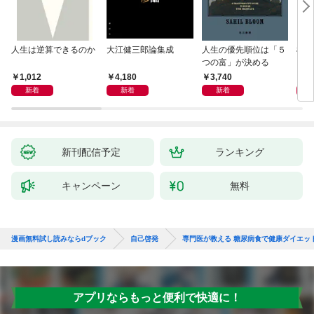
人生は逆算できるのか
大江健三郎論集成
人生の優先順位は「５
極限
つの富」が決める
1,012
4,180
3,740
2,
新着
新着
新着
新刊配信予定
ランキング
キャンペーン
無料
漫画無料試し読みならdブック
自己啓発
専門医が教える 糖尿病食で健康ダイエッ
アプリならもっと便利で快適に！