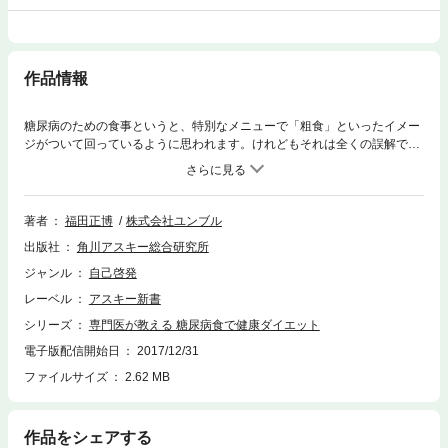
作品情報
糖尿病のための食事というと、特別なメニューで「粗食」といったイメー
ジがついて回っているように思われます。けれどもそれは全くの誤解で
す。糖尿病の患者さん達が治療のために実践している食事・食生活は、栄
養バランスをうまく取るための健康食であり、生活習慣病予備群の人や一
般の人にとっても理想的な「腹やせ」ダイエット食なのです。
著者
福田正博
株式会社ユンブル
出版社
角川アスキー総合研究所
ジャンル
自己啓発
レーベル
アスキー新書
シリーズ
専門医が教える 糖尿病食で健康ダイエット
電子版配信開始日
2017/12/31
ファイルサイズ
2.62 MB
作品をシェアする