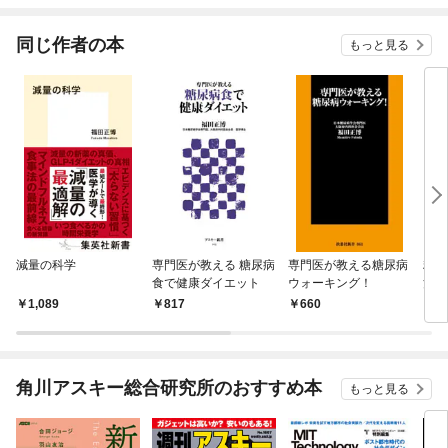
てく
OMI
同じ作者の本
もっと見る
減量の科学
専門医が教える 糖尿病
専門医が教える糖尿病
糖尿
食で健康ダイエット
ウォーキング！
治せ
1,089
817
660
8
角川アスキー総合研究所のおすすめ本
もっと見る