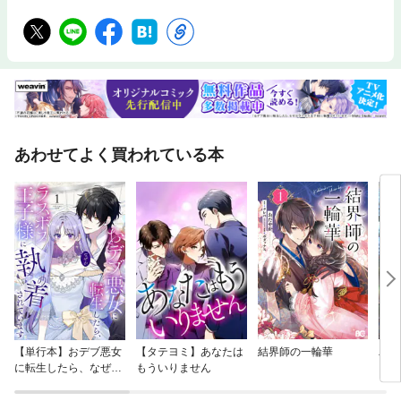
あわせてよく買われている本
【単行本】おデブ悪女
【タテヨミ】あなたは
結界師の一輪華
バッ
に転生したら、なぜか
もういりません
ロイ
ラスボス王子様に執着
今世
されています
りが