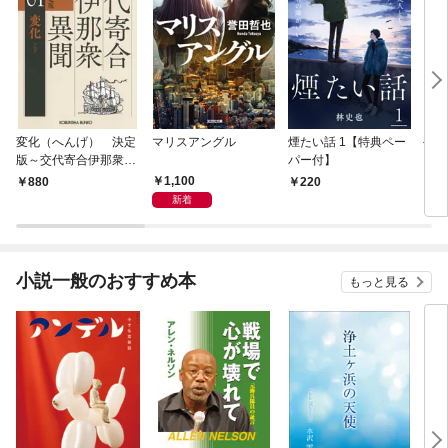
変化（へんげ） 決定
マリスアングル
煙たい話 1【特典ペー
手下
版～交代寄合伊那衆異
パー付】
聞（1）～
1,100
880
220
8
新着
小説一般のおすすめ本
もっと見る