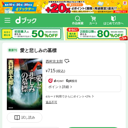
作品検索
カート
はじめての方へ
愛と悲しみの墓標
最新刊
西村京太郎
715
(税込)
6
pt
獲得
ポイント詳細
dカード利用でさらにポイント+2%
返品不可
試し読み