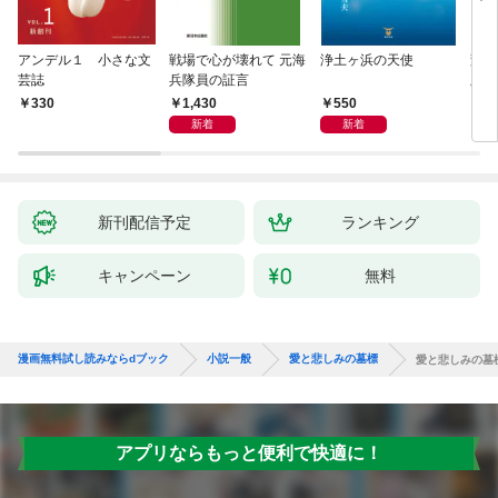
アンデル１ 小さな文
戦場で心が壊れて 元海
浄土ヶ浜の天使
変化
芸誌
兵隊員の証言
版～
聞（
1,430
550
330
8
新着
新着
新刊配信予定
ランキング
キャンペーン
無料
漫画無料試し読みならdブック
小説一般
愛と悲しみの墓標
愛と悲しみの墓
アプリならもっと便利で快適に！