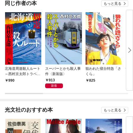
同じ作者の本
もっと見る
北海道周遊殺人ルート
スーパーとかち殺人事
狙われた寝台特急「さ
十津
～西村京太郎トラベル
件〈新装版〉
くら」
ティ
ミステリー・セレクシ
リバ
913
990
825
8
ョン（1）～
新着
光文社のおすすめ本
もっと見る