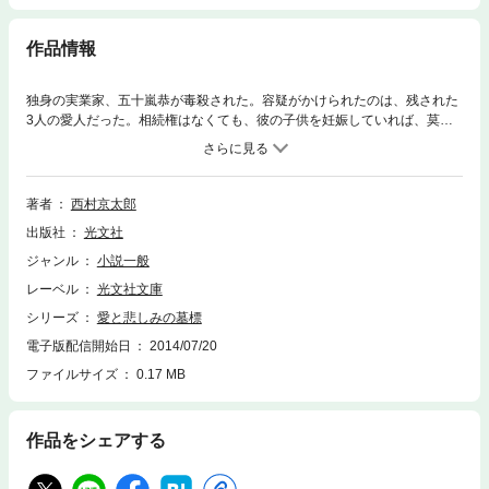
作品情報
独身の実業家、五十嵐恭が毒殺された。容疑がかけられたのは、残された
3人の愛人だった。相続権はなくても、彼の子供を妊娠していれば、莫大
な遺産が転がり込むのだ。十津川警部と亀井刑事は愛人の一人、モデルの
藤原さつきを追うが、さらに、第2、第3の事件が起こり……。やがて十津
川は、裏で糸を引く狡猾な真犯人の存在に気づく。手に汗握るサスペンス
長編！
著者
西村京太郎
出版社
光文社
ジャンル
小説一般
レーベル
光文社文庫
シリーズ
愛と悲しみの墓標
電子版配信開始日
2014/07/20
ファイルサイズ
0.17 MB
作品をシェアする