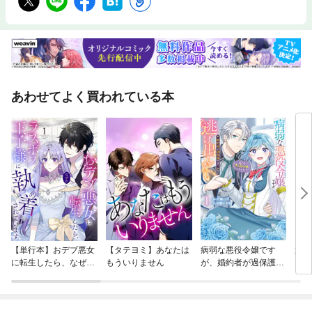
あわせてよく買われている本
【単行本】おデブ悪女
【タテヨミ】あなたは
病弱な悪役令嬢です
妹は
に転生したら、なぜか
もういりません
が、婚約者が過保護す
ラスボス王子様に執着
ぎて逃げ出したい(私
されています
たち犬猿の仲でしたよ
ね！？)