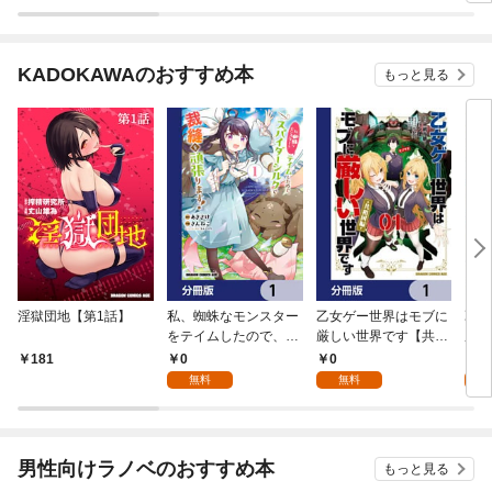
COMIC 第1話
定書き下ろしSS付
き】
KADOKAWAのおすすめ本
もっと見る
淫獄団地【第1話】
私、蜘蛛なモンスター
乙女ゲー世界はモブに
乙女
をテイムしたので、ス
厳しい世界です【共和
厳し
パイダーシルクで裁縫
国編】【分冊版】 1
国
0
0
8
181
を頑張ります！【分冊
無料
無料
試
版】 1
男性向けラノベのおすすめ本
もっと見る