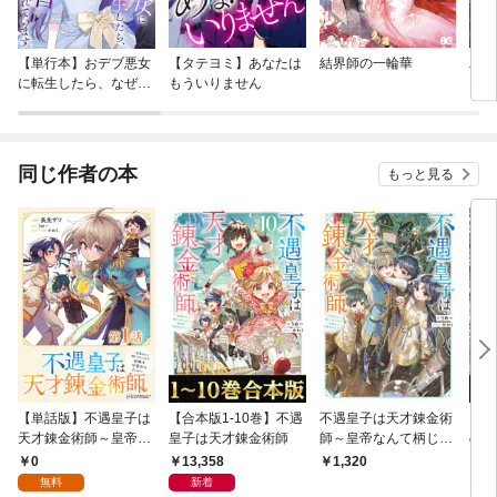
【単行本】おデブ悪女
【タテヨミ】あなたは
結界師の一輪華
バッ
に転生したら、なぜか
もういりません
ロイ
ラスボス王子様に執着
今世
されています
りが
てく
OMI
同じ作者の本
もっと見る
【単話版】不遇皇子は
【合本版1-10巻】不遇
不遇皇子は天才錬金術
【合
天才錬金術師～皇帝な
皇子は天才錬金術師
師～皇帝なんて柄じゃ
の魔
んて柄じゃないので弟
ないので弟妹を可愛が
0
13,358
1,320
4,
妹を可愛がりたい～@
りたい～【電子書籍限
無料
新着