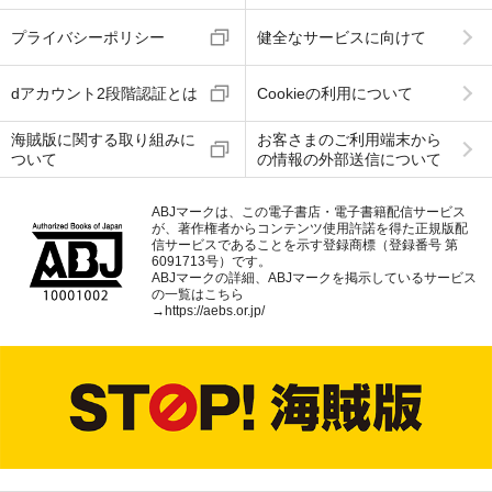
プライバシーポリシー
健全なサービスに向けて
dアカウント2段階認証とは
Cookieの利用について
海賊版に関する取り組みに
お客さまのご利用端末から
ついて
の情報の外部送信について
ABJマークは、この電子書店・電子書籍配信サービス
が、著作権者からコンテンツ使用許諾を得た正規版配
信サービスであることを示す登録商標（登録番号 第
6091713号）です。
ABJマークの詳細、ABJマークを掲示しているサービス
の一覧はこちら
→
https://aebs.or.jp/