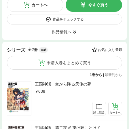
カートへ
今すぐ買う
作品をチェックする
作品情報へ
全2冊
シリーズ
お気に入り登録
完結
未購入巻をまとめて買う
1巻から
|
最新刊から
王国神話 空から降る天使の夢
638
試し読み
カートへ
王国神話 第二夜 約束は夢にとけて