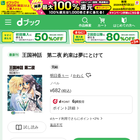
作品検索
カート
はじめての方へ
王国神話 第二夜 約束は夢にとけて
最新刊
完結
明日香々一
かわく
ノベル
682
(税込)
6
pt
獲得
ポイント詳細
dカード利用でさらにポイント+2%
返品不可
試し読み