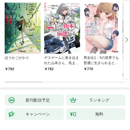
ほうかごがかり
デスゲームに巻き込ま
男女比1：5の世界でも
戦地
れた山本さん、気まま
普通に生きられると思
カシ
にゲームバランスを崩
った？ ～激重感情な
活を
8
792
792
770
壊させる【電子特別
彼女たちが無自覚男子
特典
試
版】
に翻弄されたら～
新刊配信予定
ランキング
キャンペーン
無料