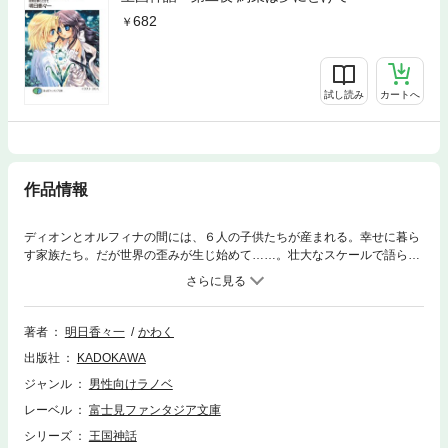
682
試し読み
カートへ
作品情報
ディオンとオルフィナの間には、６人の子供たちが産まれる。幸せに暮ら
す家族たち。だが世界の歪みが生じ始めて……。壮大なスケールで語られ
る神たちの物語――。
著者
明日香々一
かわく
出版社
KADOKAWA
ジャンル
男性向けラノベ
レーベル
富士見ファンタジア文庫
シリーズ
王国神話