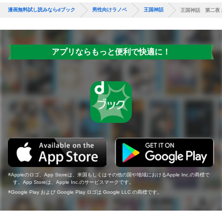
漫画無料試し読みならdブック
男性向けラノベ
王国神話
王国神話 第二夜
アプリならもっと便利で快適に！
Appleのロゴ、App Storeは、米国もしくはその他の国や地域におけるApple Inc.の商標で
す。App Storeは、Apple Inc.のサービスマークです。
Google Play および Google Play ロゴは Google LLC の商標です。