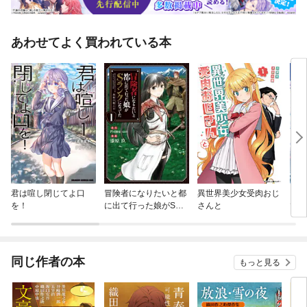
あわせてよく買われている本
君は喧し閉じてよ口
冒険者になりたいと都
異世界美少女受肉おじ
冒険
を！
に出て行った娘がSラ
さんと
でお
ンクになってた 黒髪
保護
の戦乙女
育て
同伴
同じ作者の本
もっと見る