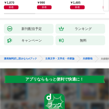
エッセンスをつかむ50
洋
から
1,870
990
1,485
1,
冊
新着
新着
新着
新刊配信予定
ランキング
キャンペーン
無料
漫画無料試し読みならdブック
古典文学・文学史・作家論
夫婦善哉
夫婦善
アプリならもっと便利で快適に！