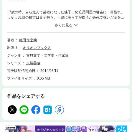
17歳の時、自ら進んで芸者になった蝶子。化粧品問屋の柳吉に一目惚れ、
しかし31歳の柳吉は妻子持ち。一緒に暮らすが蝶子が必死で稼いだ金を柳
吉が放蕩してしまう。商売を転々とするがちっとも長続きしない男になぜ
蝶子は惚れたのか。たくましく生きる大阪の庶民を描いた織田作之助の代
表作のひとつ。
著者
織田作之助
出版社
オリオンブックス
ジャンル
古典文学・文学史・作家論
シリーズ
夫婦善哉
電子版配信開始日
2014/03/11
ファイルサイズ
0.65 MB
作品をシェアする