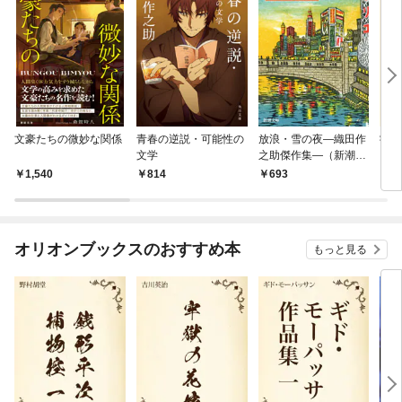
文豪たちの微妙な関係
青春の逆説・可能性の
放浪・雪の夜—織田作
勧善
文学
之助傑作集—（新潮文
庫）
1,540
814
693
1
オリオンブックスのおすすめ本
もっと見る