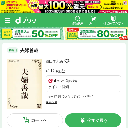
作品検索
カート
はじめての方へ
夫婦善哉
最新刊
織田作之助
110
(税込)
1
pt
獲得
ポイント詳細
dカード利用でさらにポイント+2%
返品不可
カートへ
今すぐ買う