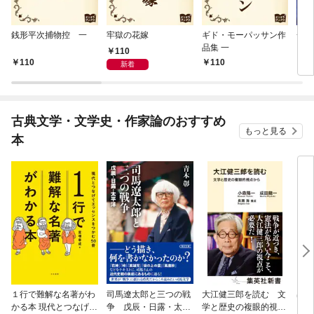
銭形平次捕物控 一
牢獄の花嫁
ギド・モーパッサン作
一寸
品集 一
110
110
110
1
新着
古典文学・文学史・作家論のおすすめ
もっと見る
本
１行で難解な名著がわ
司馬遼太郎と三つの戦
大江健三郎を読む 文
出会
かる本 現代とつなげて
争 戊辰・日露・太平
学と歴史の複眼的視点