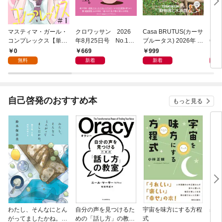
マスティマ・ガール・
クロワッサン 2026
Casa BRUTUS(カーサ
POP
コンプレックス【単
年8月25日号 No.117
ブルータス) 2026年 9
6年
話】１
1 [大人のAI＆スマホ
月号 [もっと学べる！
仕事
0
669
999
8
塾。]
動物園と水族館]
無料
新着
新着
自己啓発のおすすめ本
もっと見る
わたし、そんなにとん
自分の声を見つけるた
宇宙を味方にする方程
基地
がってましたかね。
めの「話し方」の教
式
るた