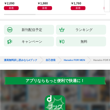
獅子座、Ａ型、丙午は
室 Ｏｒａｃｙ（オラ
2,090
1,980
1,760
2,
めぐる
シー）
新着
新着
新着
新刊配信予定
ランキング
キャンペーン
無料
漫画無料試し読みならdブック
自己啓発
Hanako FOR MEN
Hanako FOR 
アプリならもっと便利で快適に！