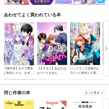
あわせてよく買われている本
【単行本】おデブ悪女
【タテヨミ】あなたは
バッドエンド目前のヒ
【タ
に転生したら、なぜか
もういりません
ロインに転生した私、
リ〜
ラスボス王子様に執着
今世では恋愛するつも
されています
りがチートな兄が離し
てくれません！？@C
OMIC
同じ作者の本
もっと見る