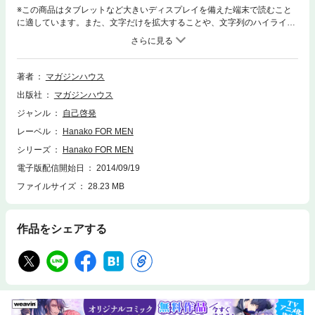
※この商品はタブレットなど大きいディスプレイを備えた端末で読むこと
に適しています。また、文字だけを拡大することや、文字列のハイライ
ト、検索、辞書の参照、引用などの機能が使用できません。※祐真朋樹さ
んの「Smart Gents@Sukezane」は掲載されておりません。※電子版で
は、紙の雑誌と内容が一部異なる場合や、掲載されないページや特別付録
が含まれない場合がございます。※本ムックはカラーページを含みます。
著者
マガジンハウス
お使いの端末によっては、一部読みづらい場合がございます。そろそろ夜
出版社
マガジンハウス
の切り札をもちましょう。男はBAR。男のBAR入門。BARの疑問25に完
全回答。男のウィスキー入門。まず知るべき基本の「き」がわかる。家飲
ジャンル
自己啓発
みでオススメのニッカウヰスキー5銘柄とは?いま熱い蒸留酒スピリッツ3
レーベル
Hanako FOR MEN
ジャンル。テキーラ/ラム/ジン。BARで何してるんですか？部屋こそ最高
のBARになる！“隠れ家BARを”つくろう！パンチカクテルからバーのつま
シリーズ
Hanako FOR MEN
みまで・・・スペシャルイベントも開催！ Book in Bookは東京、関西の
電子版配信開始日
2014/09/19
通えるバーBOOK厳選37軒。
ファイルサイズ
28.23 MB
作品をシェアする