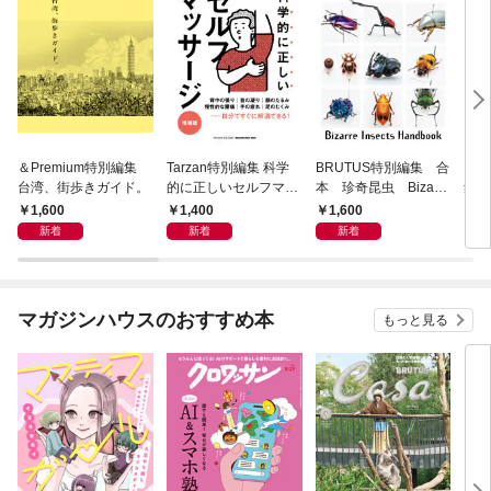
＆Premium特別編集
Tarzan特別編集 科学
BRUTUS特別編集 合
クロ
台湾、街歩きガイド。
的に正しいセルフマッ
本 珍奇昆虫 Bizarre
集 
サージ 増補版
Insects Handbook
1,600
1,400
1,600
1,
新着
新着
新着
マガジンハウスのおすすめ本
もっと見る