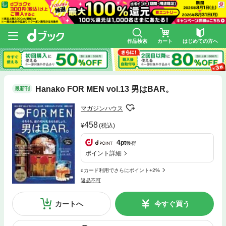
作品検索
カート
はじめての方へ
Hanako FOR MEN vol.13 男はBAR。
最新刊
マガジンハウス
458
(税込)
4
pt
獲得
ポイント詳細
dカード利用でさらにポイント+2%
返品不可
カートへ
今すぐ買う