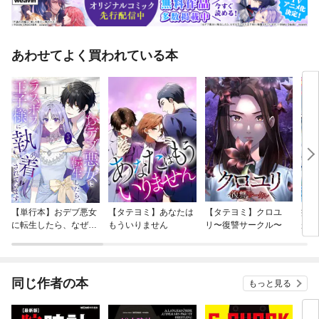
あわせてよく買われている本
【単行本】おデブ悪女
【タテヨミ】あなたは
【タテヨミ】クロユ
病弱
に転生したら、なぜか
もういりません
リ〜復讐サークル〜
が、
ラスボス王子様に執着
ぎて
されています
たち
ね！
同じ作者の本
もっと見る