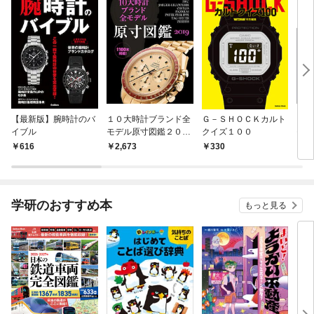
【最新版】腕時計のバ
１０大時計ブランド全
Ｇ－ＳＨＯＣＫカルト
１０
イブル
モデル原寸図鑑２０１
クイズ１００
モデ
９
８
616
2,673
330
2,
学研のおすすめ本
もっと見る