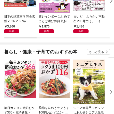
日本の鉄道車両 完全図
新レインボー はじめて
まいど！ ようかい不動
えさ
鑑 2026-2027年
ことば選び辞典 気持ち
産 203号室は、トイレ
のことば
の花子さんの部屋？
3,300
1,870
1,430
1,
新着
新着
新着
暮らし・健康・子育てのおすすめ本
もっと見る
毎日カンタン節約おか
季節を味わうラクうま
シニア犬専門マガジン
アイ
ず366＜電子新版＞
100円おかず116＜電
しあわせシニア犬生活
ピ 