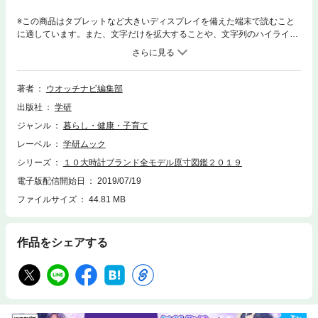
※この商品はタブレットなど大きいディスプレイを備えた端末で読むこと
に適しています。また、文字だけを拡大することや、文字列のハイライ
ト、検索、辞書の参照、引用などの機能が使用できません。※電子版では
デバイスによって表示サイズが異なるため「原寸大」は再現できません。
フィリップ、ブライトリング、オメガ、ＩＷＣなど、人気の１０大時計ブ
ランドの現行２０１９年モデルを余すことなく掲載！ 全モデル原寸での掲
著者
ウオッチナビ編集部
載にこだわったため、ケースサイズの違いによる微妙な印象の変化をしっ
出版社
学研
かりと検討できる。
ジャンル
暮らし・健康・子育て
レーベル
学研ムック
シリーズ
１０大時計ブランド全モデル原寸図鑑２０１９
電子版配信開始日
2019/07/19
ファイルサイズ
44.81 MB
作品をシェアする