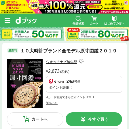
作品検索
カート
はじめての方へ
１０大時計ブランド全モデル原寸図鑑２０１９
最新刊
ウオッチナビ編集部
2,673
(税込)
24
pt
獲得
ポイント詳細
dカード利用でさらにポイント+2%
返品不可
カートへ
今すぐ買う