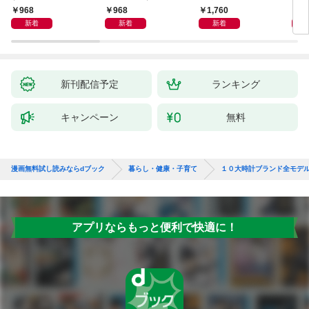
子新版＞
しも
968
968
1,760
1,
新着
新着
新着
新刊配信予定
ランキング
キャンペーン
無料
漫画無料試し読みならdブック
暮らし・健康・子育て
１０大時計ブランド全モデ
アプリならもっと便利で快適に！