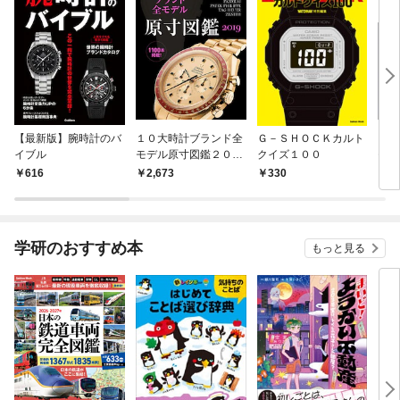
【最新版】腕時計のバ
１０大時計ブランド全
Ｇ－ＳＨＯＣＫカルト
１０
イブル
モデル原寸図鑑２０１
クイズ１００
モデ
９
８
616
2,673
330
2,
学研のおすすめ本
もっと見る