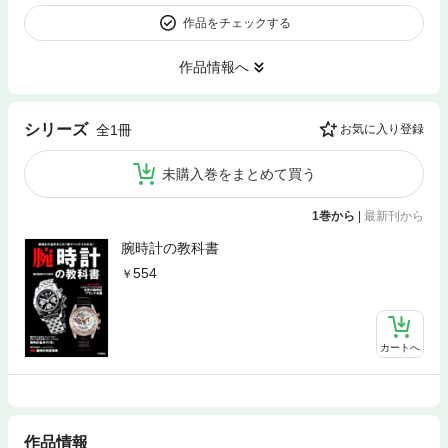
作品をチェックする
作品情報へ
シリーズ
全1冊
お気に入り登録
未購入巻をまとめて買う
1巻から
|
最新刊から
腕時計の教科書
554
カートへ
作品情報