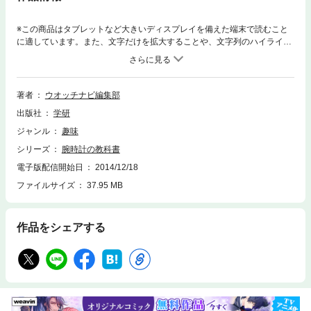
※この商品はタブレットなど大きいディスプレイを備えた端末で読むこと
に適しています。また、文字だけを拡大することや、文字列のハイライ
ト、検索、辞書の参照、引用などの機能が使用できません。「機械式腕時
計に興味はあるけれど、敷居が高そう」「買ってはみたが、使い方やメン
テナンスが不安」 そんな方に向けて時計の基礎知識、有名ブランド総
覧・歴史、メンテナンス法、用語集などをコンパクトな一冊にまとめた腕
著者
ウオッチナビ編集部
時計入門書。ウオッチナビ特別編集
出版社
学研
ジャンル
趣味
シリーズ
腕時計の教科書
電子版配信開始日
2014/12/18
ファイルサイズ
37.95 MB
作品をシェアする