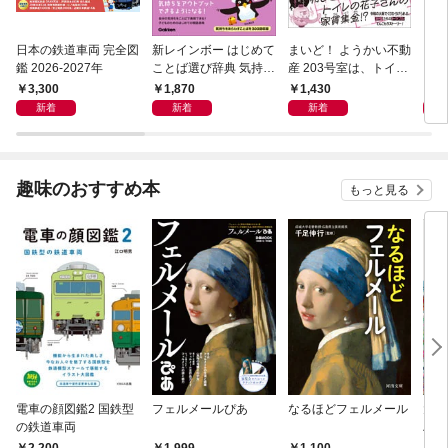
日本の鉄道車両 完全図
新レインボー はじめて
まいど！ ようかい不動
えさ
鑑 2026-2027年
ことば選び辞典 気持ち
産 203号室は、トイレ
のことば
の花子さんの部屋？
3,300
1,870
1,430
1,
新着
新着
新着
趣味のおすすめ本
もっと見る
電車の顔図鑑2 国鉄型
フェルメールぴあ
なるほどフェルメール
大人
の鉄道車両
ハン