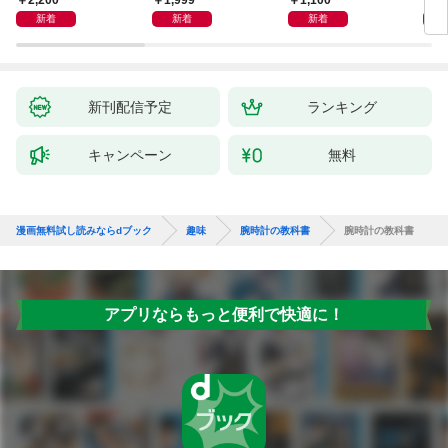
2,200
1,999
1,100
1,
新着
新着
新着
新刊配信予定
ランキング
キャンペーン
無料
漫画無料試し読みならdブック
趣味
腕時計の教科書
腕時計の教科書
アプリならもっと便利で快適に！