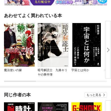
あわせてよく買われている本
魔法使いの嫁
暗号解読士 九條キリ
宇宙とは何か
毒草
ヤの事件簿
同じ作者の本
もっと見る