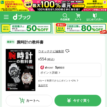
作品検索
カート
はじめての方へ
腕時計の教科書
最新刊
ウオッチナビ編集部
554
(税込)
5
pt
獲得
ポイント詳細
dカード利用でさらにポイント+2%
返品不可
カートへ
今すぐ買う