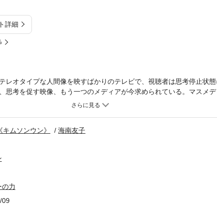
ト詳細
%
テレオタイプな人間像を映すばかりのテレビで、視聴者は思考停止状態
、思考を促す映像、もう一つのメディアが今求められている。マスメデ
面を知り、人間存在をリアルに感じることができるのが、市民メディア
つくり手のインタラクティブなあり方を模索しつつ、日本各地、世界へ
今もっとも旬な監督が自らの作品づくりを通して、”ドキュメンタリーの
《キムソンウン》
海南友子
ン
ーの力
/09