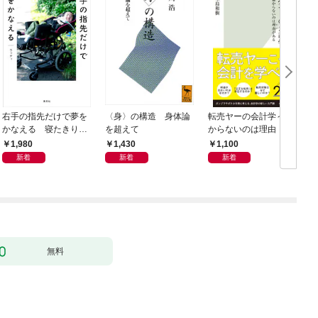
右手の指先だけで夢を
〈身〉の構造 身体論
転売ヤーの会計学～儲
かなえる 寝たきり系
を超えて
からないのは理由（わ
男子ウッディの日々
け）がある～
1,980
1,430
1,100
新着
新着
新着
無料