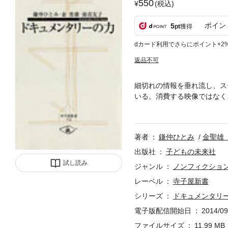
550
(税込)
ポイン
5
pt
獲得
dカード利用でさらにポイント+2
返品不可
細切れの情報を垂れ流し、ス
いる。消費する映像ではなく
れない出来事のもう一つの側
メンタリー映画だ。受け手と
るドキュメンタリー映画の、
著者
鎌仲ひとみ
金聖雄
出版社
子どもの未来社
試し読み
ジャンル
ノンフィクショ
レーベル
寺子屋新書
シリーズ
ドキュメンタリ
電子版配信開始日
2014/09
ファイルサイズ
11.99 MB