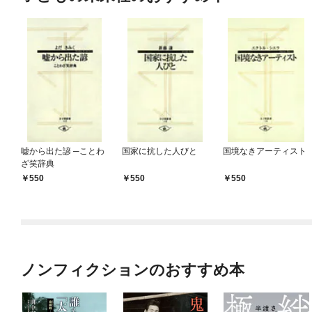
嘘から出た諺 ─ことわ
国家に抗した人びと
国境なきアーティスト
ざ笑辞典
550
550
550
ノンフィクションのおすすめ本