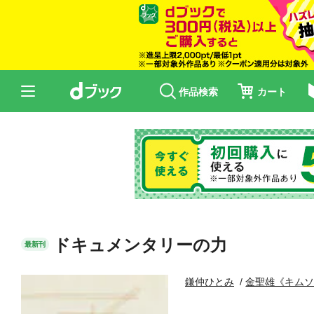
作品検索
カート
ドキュメンタリーの力
最新刊
鎌仲ひとみ
金聖雄《キム