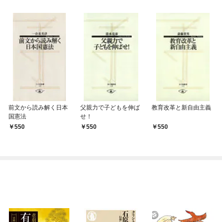
前文から読み解く日本
父親力で子どもを伸ば
教育改革と新自由主義
国憲法
せ！
550
550
550