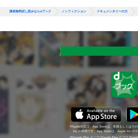
漫画無料試し読みならdブック
ノンフィクション
ドキュメンタリーの力
Appleのロゴ、App Storeは、米国もしくはそ
Inc.の商標です。App Storeは、Apple In
Google Play および Google Play ロゴは Go