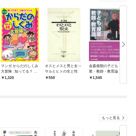
マンガ からだのしくみ
オスとメスと男と女 ─
金森俊朗の子ども・授
大冒険 : 知ってる？ 人
サルとヒトの生と性
業・教師・教育論
体のフシギ
1,320
550
1,540
もっと見る