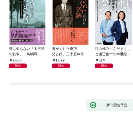
誰も知らない「太平洋
鬼がくれた奇跡 ──
絆の極み～さだまさし
の戦争」 島嶼戦――
父と娘、三十五年目の
と渡辺俊幸の半世紀～
マッカーサーとの激闘
赦し
2,860
1,672
814
の真実
新着
新着
新着
新刊配信予定