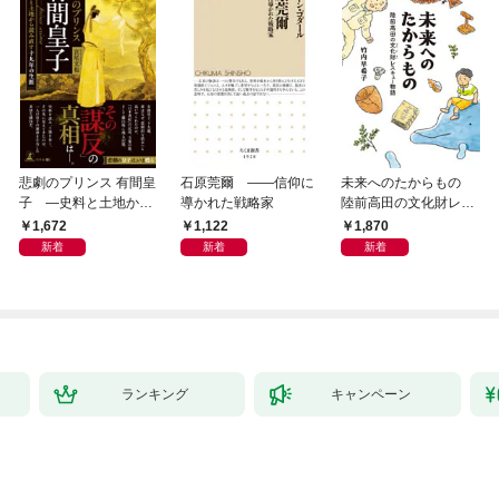
悲劇のプリンス 有間皇
石原莞爾 ――信仰に
未来へのたからもの
子 ―史料と土地から
導かれた戦略家
陸前高田の文化財レス
読み直す十九年の生涯
キュー物語
1,672
1,122
1,870
新着
新着
新着
ランキング
キャンペーン