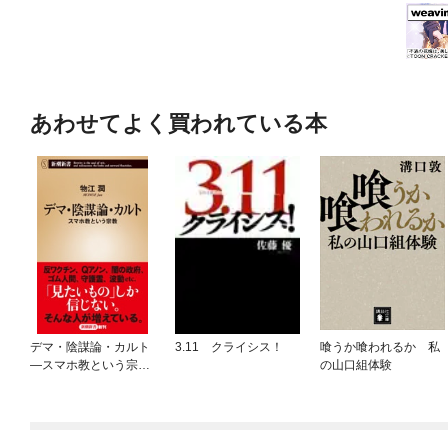
あわせてよく買われている本
デマ・陰謀論・カルト
3.11 クライシス！
喰うか喰われるか 私
—スマホ教という宗教
の山口組体験
—（新潮新書）