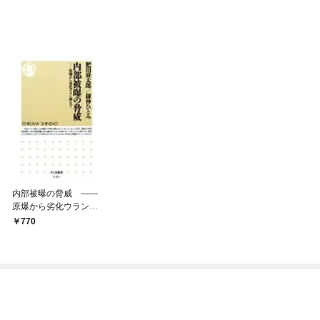
内部被曝の脅威 ――
原爆から劣化ウラン弾
まで
770