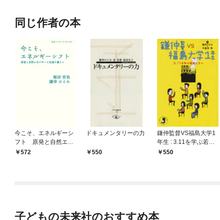
同じ作者の本
今こそ、エネルギーシ
ドキュメンタリーの力
鎌仲監督VS福島大学1
フト 原発と自然エネ
年生 : 3.11を学ぶ若者
ルギーと私達の暮らし
たちへ
572
550
550
子どもの未来社のおすすめ本