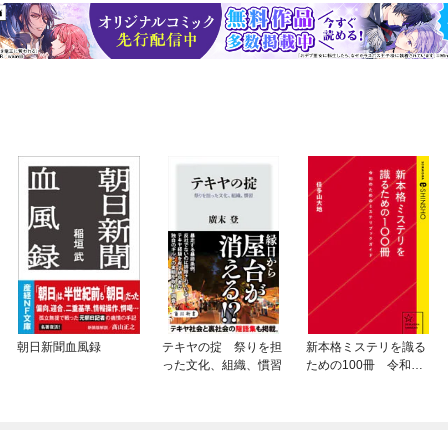
朝日新聞血風録
テキヤの掟 祭りを担
新本格ミステリを識る
った文化、組織、慣習
ための100冊 令和の
ためのミステリブック
ガイド