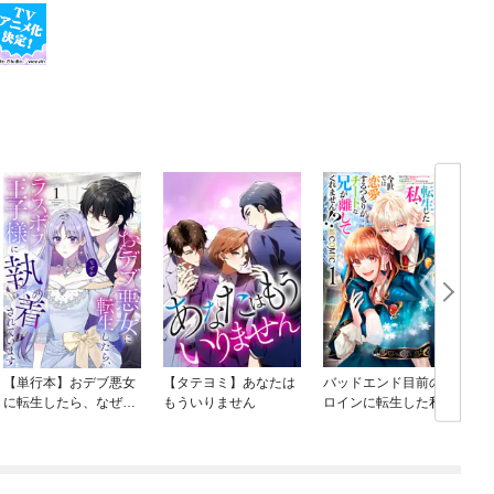
【単行本】おデブ悪女
【タテヨミ】あなたは
バッドエンド目前のヒ
に転生したら、なぜか
もういりません
ロインに転生した私、
ラスボス王子様に執着
今世では恋愛するつも
されています
りがチートな兄が離し
てくれません！？@C
OMIC