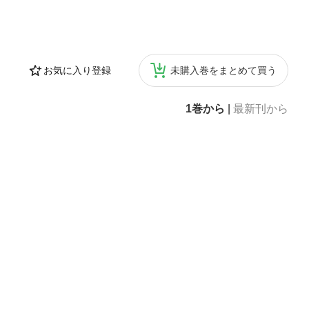
お気に入り登録
未購入巻をまとめて買う
1巻から
|
最新刊から