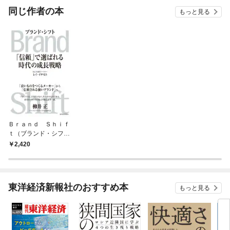
同じ作者の本
もっと見る
Ｂｒａｎｄ Ｓｈｉｆ
ｔ（ブランド・シフ
ト）―「信頼」で選ば
2,420
れる時代の成長戦略
東洋経済新報社のおすすめ本
もっと見る