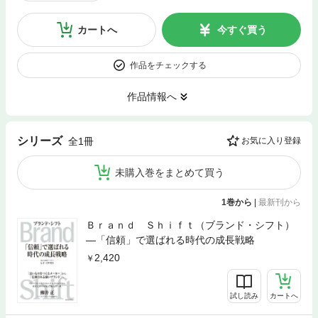
カートへ
今すぐ買う
作品をチェックする
作品情報へ
シリーズ
全1冊
お気に入り登録
未購入巻をまとめて買う
1巻から
|
最新刊から
Ｂｒａｎｄ Ｓｈｉｆｔ（ブランド・シフト）
―「信頼」で選ばれる時代の成長戦略
2,420
試し読み
カートへ