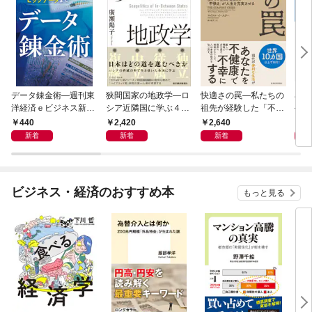
データ錬金術―週刊東
狭間国家の地政学―ロ
快適さの罠―私たちの
石橋
洋経済ｅビジネス新書
シア近隣国に学ぶ４つ
祖先が経験した「不快
―大
Ｎo.493
の生き残り戦略
さ」が人生を充実させ
９）
440
2,420
2,640
2
る
２０
新着
新着
新着
ビジネス・経済のおすすめ本
もっと見る