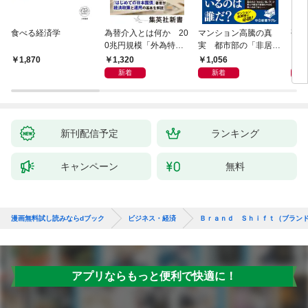
食べる経済学
為替介入とは何か 20
マンション高騰の真
研究
0兆円規模「外為特
実 都市部の「非居住
会」が生まれた謎
化」が街を壊す
1,320
1,056
5,
1,870
新着
新着
新刊配信予定
ランキング
キャンペーン
無料
漫画無料試し読みならdブック
ビジネス・経済
Ｂｒａｎｄ Ｓｈｉｆｔ（ブラン
アプリならもっと便利で快適に！