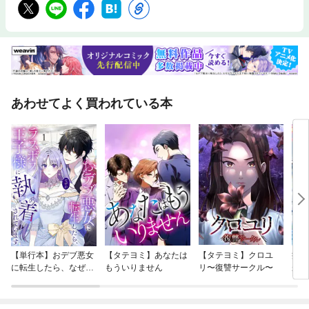
あわせてよく買われている本
【単行本】おデブ悪女
【タテヨミ】あなたは
【タテヨミ】クロユ
病弱
に転生したら、なぜか
もういりません
リ〜復讐サークル〜
が、
ラスボス王子様に執着
ぎて
されています
たち
ね！