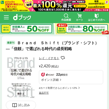
作品検索
カート
はじめての方へ
Ｂｒａｎｄ Ｓｈｉｆｔ（ブランド・シフト）
最新刊
―「信頼」で選ばれる時代の成長戦略
レイ・イナモト
2,420
(税込)
22
pt
獲得
ポイント詳細
dカード利用でさらにポイント+2%
返品不可
試し読み