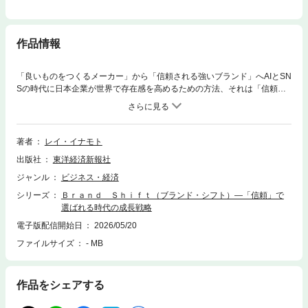
作品情報
「良いものをつくるメーカー」から「信頼される強いブランド」へAIとSN
Sの時代に日本企業が世界で存在感を高めるための方法、それは「信頼に
よる差別化」を生み出すフライホイール型のブランド構築だ！！ナイキ、
ユニクロ、トヨタ、アシックス……日本と世界を代表する企業のブランド
＆成長戦略に携わってきた第一人者の知見と実践的フレームワークを公開
著者
レイ・イナモト
出版社
東洋経済新報社
ジャンル
ビジネス・経済
シリーズ
Ｂｒａｎｄ Ｓｈｉｆｔ（ブランド・シフト）―「信頼」で
選ばれる時代の成長戦略
電子版配信開始日
2026/05/20
ファイルサイズ
- MB
作品をシェアする