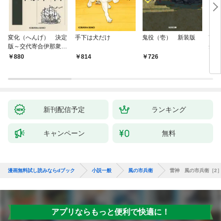
変化（へんげ） 決定
手下は犬だけ
鬼役（壱） 新装版
南町
版～交代寄合伊那衆異
舟の
聞（1）～
880
814
726
9
新刊配信予定
ランキング
キャンペーン
無料
漫画無料試し読みならdブック
小説一般
風の市兵衛
雷神 風の市兵衛［2
アプリならもっと便利で快適に！