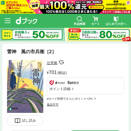
作品検索
カート
はじめての方へ
雷神 風の市兵衛［2］
辻堂魁
701
(税込)
6
pt
獲得
ポイント詳細
dカード利用でさらにポイント+2%
返品不可
試し読み