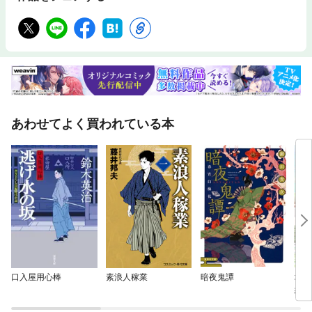
あわせてよく買われている本
口入屋用心棒
素浪人稼業
暗夜鬼譚
地味
約更
（分