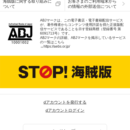
海賊版に関する取り組みに
お客さまのご利用端末から
ついて
の情報の外部送信について
ABJマークは、この電子書店・電子書籍配信サービス
が、著作権者からコンテンツ使用許諾を得た正規版配
信サービスであることを示す登録商標（登録番号 第
6091713号）です。
ABJマークの詳細、ABJマークを掲示しているサービス
の一覧はこちら
→
https://aebs.or.jp/
dアカウントを発行する
dアカウントログイン