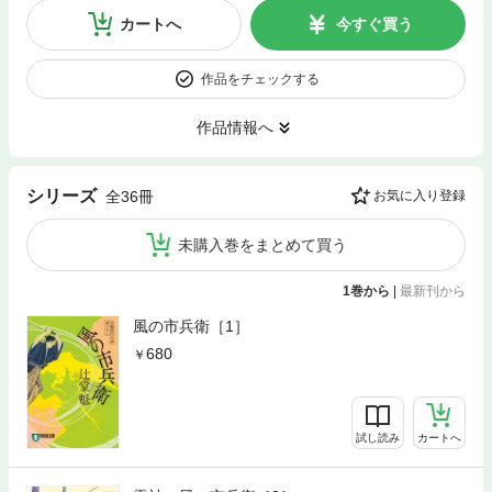
カートへ
今すぐ買う
作品をチェックする
作品情報へ
シリーズ
全36冊
お気に入り登録
未購入巻をまとめて買う
1巻から
|
最新刊から
風の市兵衛［1］
680
試し読み
カートへ