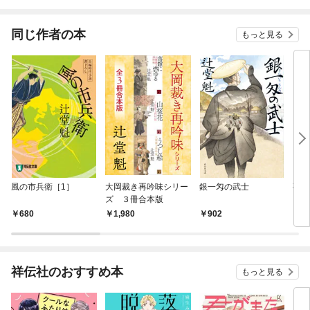
同じ作者の本
もっと見る
風の市兵衛［1］
大岡裁き再吟味シリー
銀一匁の武士
夜叉
ズ ３冊合本版
（も
680
1,980
902
8
祥伝社のおすすめ本
もっと見る