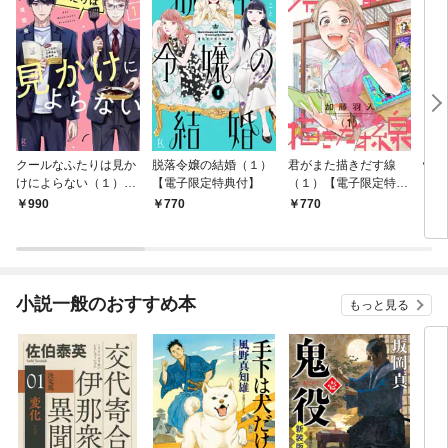
クールなふたりは見か
脱落令嬢の結婚（１）
君がまた描きだす線
情け
けによらない（１）
【電子限定特典付】
（１）【電子限定特典
お宿
【電子限定特典付】
付】
990
770
770
9
小説一般のおすすめ本
もっと見る