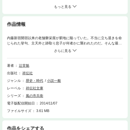
もっと見る
作品情報
内藤新宿開宿以来の老舗磐栄屋が窮地に陥っていた。不当に立ち退きを命
じられた挙句、主天外と跡取り息子が何者かに襲われたのだ。そんな最
中、風のように一人の男が現われる。“算盤侍”唐木市兵衛である。つぶさ
に現状を調べた市兵衛は、新宿進出を狙う豪商と鳴瀬藩の陰謀と看破す
る。主の娘とともに店を救う秘策とは？ 新ヒーローの活躍に時代小説界
で話題沸騰！大好評のベストセラー・シリーズ、興奮の第２弾！
著者
辻堂魁
出版社
祥伝社
ジャンル
歴史・時代
小説一般
レーベル
祥伝社文庫
シリーズ
風の市兵衛
電子版配信開始日
2014/11/07
ファイルサイズ
3.61 MB
作品をシェアする