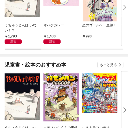
うちゅうじんは いな
オバケカレー
恋のゴールへ一直線！
地球
い！？
人―
雄と
1,793
1,430
990
1,
新着
新着
児童書・絵本のおすすめ本
もっと見る
うちゅうじんは いな
カモノハシくんの事件
ウルトラマンテオ
星の