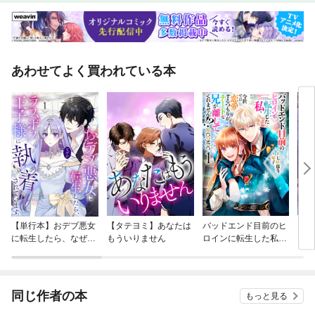
あわせてよく買われている本
【単行本】おデブ悪女
【タテヨミ】あなたは
バッドエンド目前のヒ
【タ
に転生したら、なぜか
もういりません
ロインに転生した私、
リ〜
ラスボス王子様に執着
今世では恋愛するつも
されています
りがチートな兄が離し
てくれません！？@C
OMIC
同じ作者の本
もっと見る