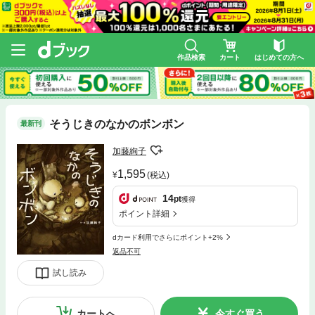
作品検索
カート
はじめての方へ
そうじきのなかのボンボン
最新刊
加藤絢子
1,595
(税込)
14
pt
獲得
ポイント詳細
dカード利用でさらにポイント+2%
返品不可
試し読み
カートへ
今すぐ買う