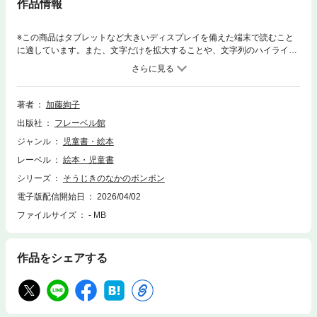
作品情報
※この商品はタブレットなど大きいディスプレイを備えた端末で読むこと
に適しています。また、文字だけを拡大することや、文字列のハイライ
ト、検索、辞書の参照、引用などの機能が使用できません。古い掃除機の
中で暮らす、ボンボンとボンボンパパ。掃除機が吸い込んだ「おもしろい
もの」を使っておうちを作ります。ところがついに掃除機が壊れてしまい
ます。どこかへ運ばれるボンボンたち。突然、光が差しこんできたその先
著者
加藤絢子
には…。
出版社
フレーベル館
ジャンル
児童書・絵本
レーベル
絵本・児童書
シリーズ
そうじきのなかのボンボン
電子版配信開始日
2026/04/02
ファイルサイズ
- MB
作品をシェアする