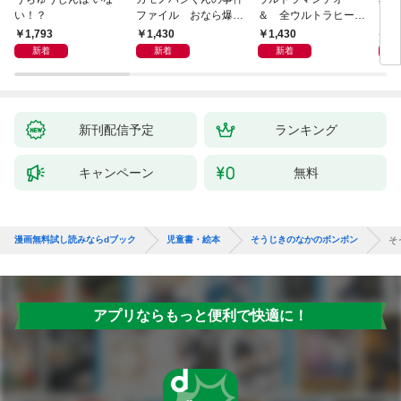
い！？
ファイル おなら爆
＆ 全ウルトラヒーロ
いグ
弾！ 危機イッパツ編
ー大集合 あそべるず
1,793
1,430
1,430
7
かん
新着
新着
新着
新刊配信予定
ランキング
キャンペーン
無料
漫画無料試し読みならdブック
児童書・絵本
そうじきのなかのボンボン
そ
アプリならもっと便利で快適に！