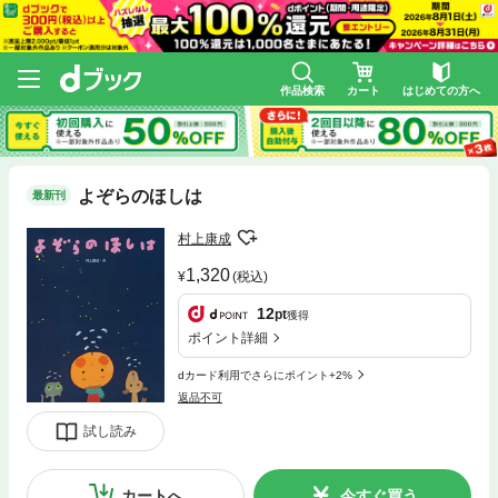
作品検索
カート
はじめての方へ
よぞらのほしは
最新刊
村上康成
1,320
(税込)
12
pt
獲得
ポイント詳細
dカード利用でさらにポイント+2%
返品不可
試し読み
カートへ
今すぐ買う