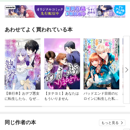
あわせてよく買われている本
【単行本】おデブ悪女
【タテヨミ】あなたは
バッドエンド目前のヒ
結界
に転生したら、なぜか
もういりません
ロインに転生した私、
ラスボス王子様に執着
今世では恋愛するつも
されています
りがチートな兄が離し
てくれません！？@C
OMIC
同じ作者の本
もっと見る