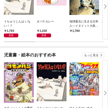
うちゅうじんは いな
オバケカレー
地球最北に生きる日本
恋の
い！？
人―イヌイット大島育
雄との旅―
1,793
1,430
1,760
9
新着
新着
児童書・絵本のおすすめ本
もっと見る