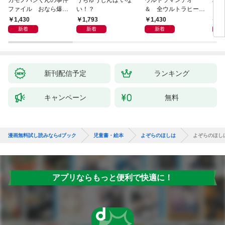
カモノハシくんの事件
うちゅうじんは いな
ウルトラマンテオ
星の
ファイル おなら爆
い！？
＆ 全ウルトラヒーロ
いグ
弾！ 危機イッパツ編
ー大集合 あそべるず
1,430
1,793
1,430
7
かん
新着
新着
新着
新刊配信予定
ランキング
キャンペーン
無料
漫画無料試し読みならdブック
児童書・絵本
よぞらのほしは
よぞらのほし
アプリならもっと便利で快適に！