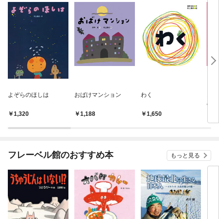
よぞらのほしは
おばけマンション
わく
おば
のい
1,320
1,188
1,650
1,
フレーベル館のおすすめ本
もっと見る