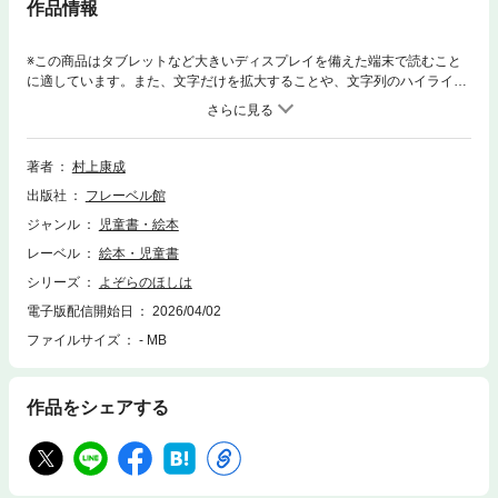
作品情報
※この商品はタブレットなど大きいディスプレイを備えた端末で読むこと
に適しています。また、文字だけを拡大することや、文字列のハイライ
ト、検索、辞書の参照、引用などの機能が使用できません。ほっぺが冷た
いきらきら星の光る夜。吐く息の白さが楽しくて、ほわっほわっ。みんな
でほわっほわっ。そこへ雲の怪獣がやってきて…。
著者
村上康成
出版社
フレーベル館
ジャンル
児童書・絵本
レーベル
絵本・児童書
シリーズ
よぞらのほしは
電子版配信開始日
2026/04/02
ファイルサイズ
- MB
作品をシェアする