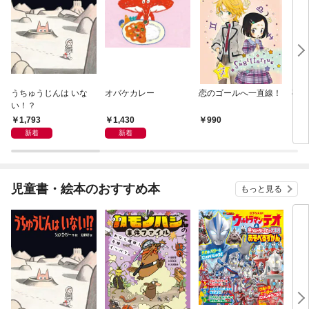
うちゅうじんは いな
オバケカレー
恋のゴールへ一直線！
夜空
い！？
ジュ
1,793
1,430
990
9
新着
新着
児童書・絵本のおすすめ本
もっと見る