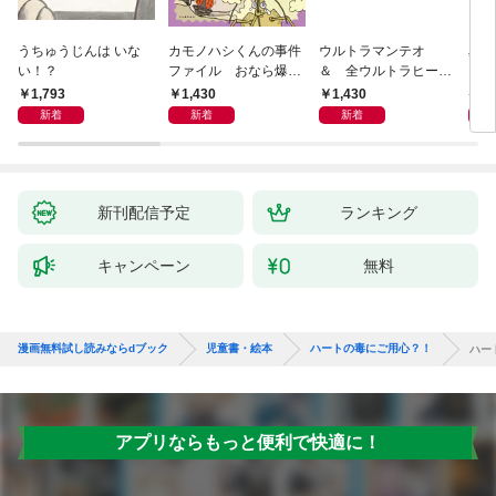
うちゅうじんは いな
カモノハシくんの事件
ウルトラマンテオ
星の
い！？
ファイル おなら爆
＆ 全ウルトラヒーロ
いグ
弾！ 危機イッパツ編
ー大集合 あそべるず
1,793
1,430
1,430
7
かん
新着
新着
新着
新刊配信予定
ランキング
キャンペーン
無料
漫画無料試し読みならdブック
児童書・絵本
ハートの毒にご用心？！
ハー
アプリならもっと便利で快適に！