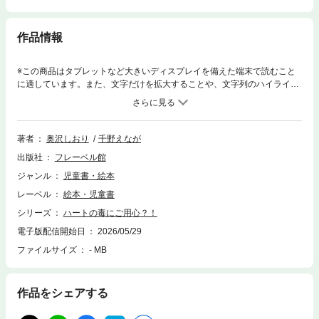
作品情報
※この商品はタブレットなど大きいディスプレイを備えた端末で読むこと
に適しています。また、文字だけを拡大することや、文字列のハイライ
ト、検索、辞書の参照、引用などの機能が使用できません。星の世界から
レオが帰ってきて、樹里は大喜び。だけど、同時に自分にそっくりな恋の
ライバル、月乃もやってきた！一方さそり座の女の子・琴音は、同じ音楽
教室に通う男の子に避けられてしまったことで悩んでいる様子だけど…。
著者
奥沢しおり
千野えなが
出版社
フレーベル館
ジャンル
児童書・絵本
レーベル
絵本・児童書
シリーズ
ハートの毒にご用心？！
電子版配信開始日
2026/05/29
ファイルサイズ
- MB
作品をシェアする