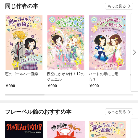
同じ作者の本
もっと見る
恋のゴールへ一直線！
夜空にかがやけ！12の
ハートの毒にご用
星の
ジュエル
心？！
っぱ
990
990
990
9
フレーベル館のおすすめ本
もっと見る