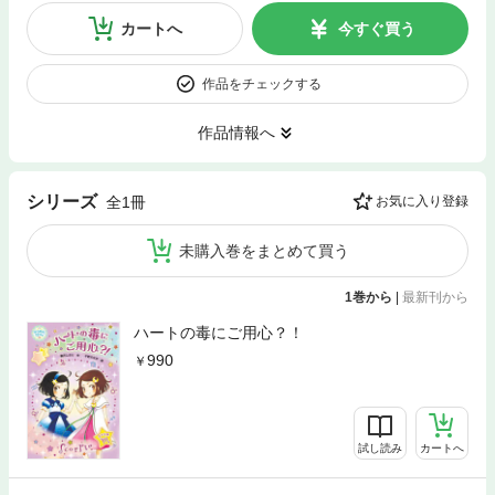
カートへ
今すぐ買う
作品をチェックする
作品情報へ
シリーズ
全1冊
お気に入り登録
未購入巻をまとめて買う
1巻から
|
最新刊から
ハートの毒にご用心？！
990
試し読み
カートへ