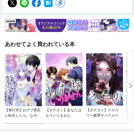
あわせてよく買われている本
【単行本】おデブ悪女
【タテヨミ】あなたは
【タテヨミ】クロユ
病弱
に転生したら、なぜか
もういりません
リ〜復讐サークル〜
が、
ラスボス王子様に執着
ぎて
されています
たち
ね！