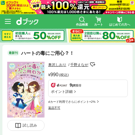
作品検索
カート
はじめての方へ
ハートの毒にご用心？！
最新刊
奥沢しおり
千野えなが
990
(税込)
9
pt
獲得
ポイント詳細
dカード利用でさらにポイント+2%
返品不可
試し読み