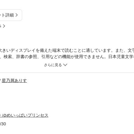
ント詳細
%
大きいディスプレイを備えた端末で読むことに適しています。また、文
、検索、辞書の参照、引用などの機能が使用できません。日本児童文学
リンセスを描く、とっておきの低学年向け〈短編アンソロジーシリーズ
ららと猫のティアランが5人のプリンセスの５つの物語へと誘います。
わくわく踊ります。全88ページのうち、48ページがカラーで絵もたっぷ
星乃屑ありす
作／二宮由紀子2.リボンのおひめさまとおはりこちゃん 作／大久保雨咲
ステキなしょうたいじょう 作／吉田純子5.楽しい「ぶんどうかい」 作
 ゆめいっぱいプリンセス
/30