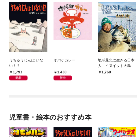
うちゅうじんは いな
オバケカレー
地球最北に生きる日本
い！？
人―イヌイット大島育
雄との旅―
1,793
1,430
1,760
新着
新着
児童書・絵本のおすすめ本