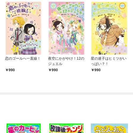
恋のゴールへ一直線！
夜空にかがやけ！12の
星の迷子はヒミツがい
ジュエル
っぱい？！
990
990
990