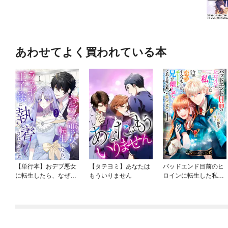
あわせてよく買われている本
【単行本】おデブ悪女
【タテヨミ】あなたは
バッドエンド目前のヒ
に転生したら、なぜか
もういりません
ロインに転生した私、
ラスボス王子様に執着
今世では恋愛するつも
されています
りがチートな兄が離し
てくれません！？@C
OMIC