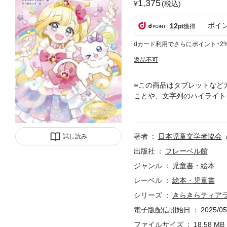
1,375
(税込)
ポイ
12
pt
獲得
dカード利用でさらにポイント+2
返品不可
※この商品はタブレットなど
ことや、文字列のハイライト
員が推薦する５人の作家がプ
ゃれでかわいいプリンセスき
ラエティに富んだ短編に心が
著者
日本児童文学者協会
試し読み
スミュウとおおきなおしろ 
リンセス 作／押川理佐4.
出版社
フレーベル館
ジャンル
児童書・絵本
レーベル
絵本・児童書
シリーズ
きらきらティアラ
電子版配信開始日
2025/05
ファイルサイズ
18.58 MB