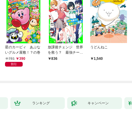
星のカービィ あぶな
放課後チェンジ 世界
うどんねこ
いグルメ屋敷！？の巻
を救う？ 最強チーム
結成！
781
390
836
1,540
割引
ランキング
キャンペーン