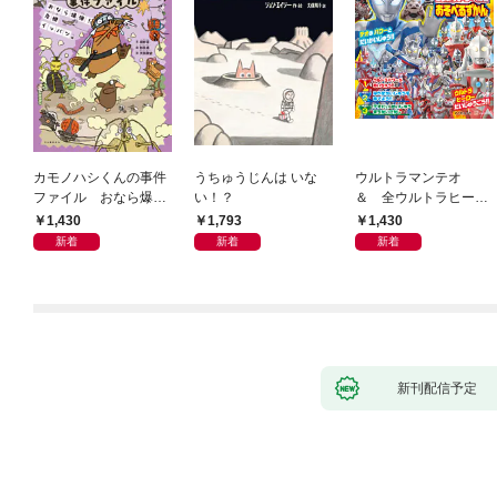
カモノハシくんの事件
うちゅうじんは いな
ウルトラマンテオ
ファイル おなら爆
い！？
＆ 全ウルトラヒーロ
弾！ 危機イッパツ編
ー大集合 あそべるず
1,430
1,793
1,430
かん
新着
新着
新着
新刊配信予定