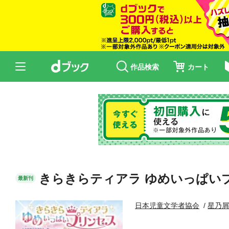
作品検索
カート
きらきらティアラ ゆめいっぱい
最新刊
日本児童文学者協会
星乃