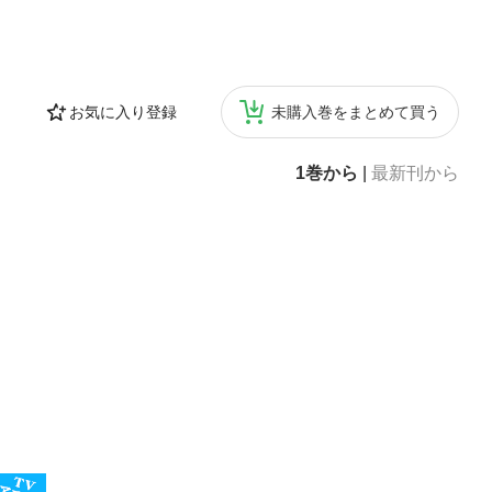
お気に入り登録
未購入巻をまとめて買う
1巻から
|
最新刊から