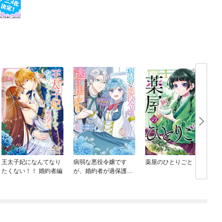
王太子妃になんてなり
病弱な悪役令嬢です
薬屋のひとりごと
たくない！！ 婚約者編
が、婚約者が過保護す
ぎて逃げ出したい(私た
ち犬猿の仲でしたよ
ね！？)