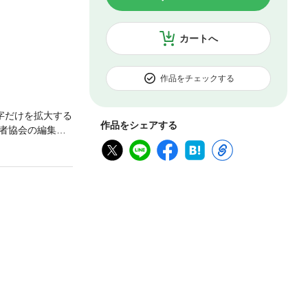
カートへ
作品をチェックする
字だけを拡大する
作品をシェアする
者協会の編集委
〉開幕！ おし
ゆめいっぱい、バ
り。1.プリンセ
3.あさつゆのプ
／工藤純子