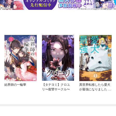
結界師の一輪華
【タテヨミ】クロユ
異世界転移したら愛犬
リ〜復讐サークル〜
が最強になりました ～
シルバーフェンリルと
俺が異世界暮らしを始
めたら～ THE COMIC