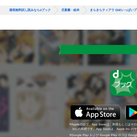
漫画無料試し読みならdブック
児童書・絵本
きらきらティアラ ゆめいっぱい
Appleのロゴ、App Storeは、米国もしくはそ
Inc.の商標です。App Storeは、Apple In
Google Play および Google Play ロゴは Go