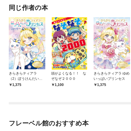
同じ作者の本
きらきらティアラ
頭がよくなる！！ な
きらきらティアラ ゆめ
（2）ぼうけんだいす
ぞなぞ２０００
いっぱいプリンセス
きプリンセス
1,375
1,100
1,375
フレーベル館のおすすめ本