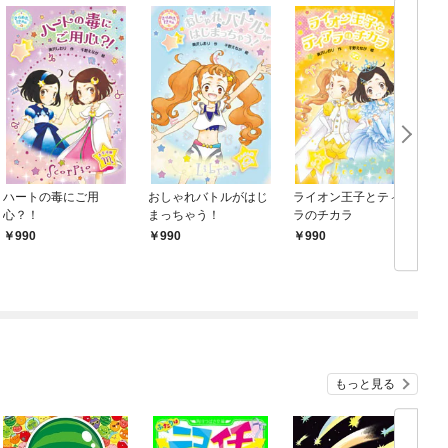
ハートの毒にご用
おしゃれバトルがはじ
ライオン王子とティア
心？！
まっちゃう！
ラのチカラ
990
990
990
もっと見る