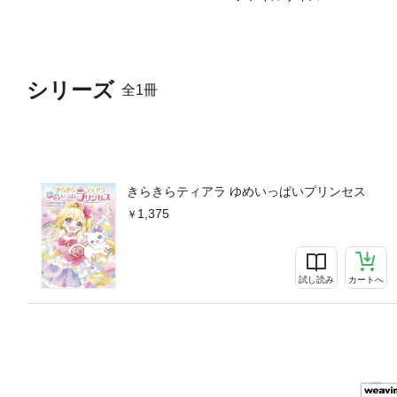
シリーズ
全1冊
きらきらティアラ ゆめいっぱいプリンセス
1,375
試し読み
カートへ