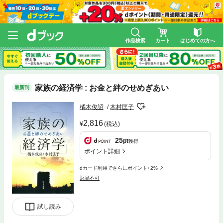
作品検索
カート
はじめての方へ
家族の経済学 : お金と絆のせめぎあい
最新刊
橘木俊詔
木村匡子
2,816
(税込)
25
pt
獲得
ポイント詳細
dカード利用でさらにポイント+2%
返品不可
試し読み