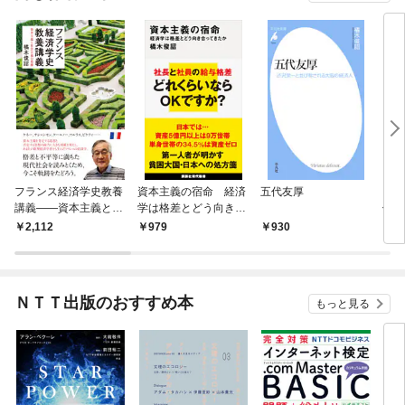
フランス経済学史教養
資本主義の宿命 経済
五代友厚
日本
講義――資本主義と社
学は格差とどう向き合
値で
会主義の葛藤
ってきたか
姿
2,112
979
930
2,
ＮＴＴ出版のおすすめ本
もっと見る