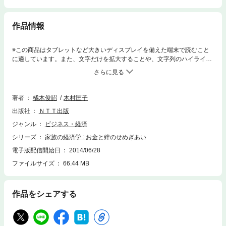
作品情報
※この商品はタブレットなど大きいディスプレイを備えた端末で読むこと
に適しています。また、文字だけを拡大することや、文字列のハイライ
ト、検索、辞書の参照、引用などの機能が使用できません。結婚、出産、
子育て、教育、介護など、家族には人生の一大事が目白押しである。絆と
せめぎ合うなかで、「お金」は家族の判断にどのような影響を及ぼすの
か。皆が幸せになるために、どのような選択をしたらよいのか。
著者
橘木俊詔
木村匡子
出版社
ＮＴＴ出版
ジャンル
ビジネス・経済
シリーズ
家族の経済学 : お金と絆のせめぎあい
電子版配信開始日
2014/06/28
ファイルサイズ
66.44 MB
作品をシェアする