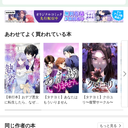
あわせてよく買われている本
【単行本】おデブ悪女
【タテヨミ】あなたは
【タテヨミ】クロユ
病弱
に転生したら、なぜか
もういりません
リ〜復讐サークル〜
が、
ラスボス王子様に執着
ぎて
されています
たち
ね！
同じ作者の本
もっと見る