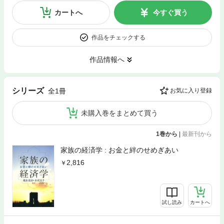
カートへ
今すぐ買う
作品をチェックする
作品情報へ
シリーズ
全1冊
お気に入り登録
未購入巻をまとめて買う
1巻から
|
最新刊から
家族の経済学 : お金と絆のせめぎあい
2,816
試し読み
カートへ