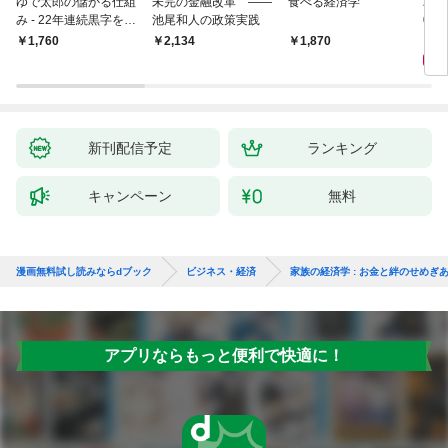
ゆで太郎の儲かる仕組
未完の金融改革 ――
食べる経済学
為替
み - 22年連続黒字を支
池尾和人の政策実践
0兆
えるがっちり経営術 -
会」
1,
￥1,760
￥2,134
1,870
新刊配信予定
ランキング
キャンペーン
無料
漫画無料試し読みならdブック
ビジネス・経済
家族の経済学 : お金と絆のせめぎ
アプリならもっと便利で快適に！