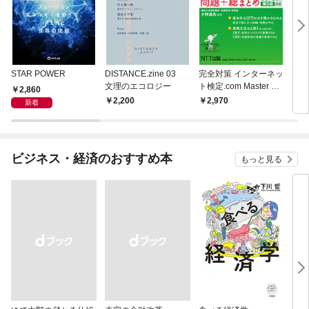
STAR POWER
DISTANCE.zine 03
完全対策 インターネッ
DIS
文理のエコロジー
ト検定.com Master BA
Iは
2,860
SIC 問題+総まとめ 公
2,200
2,970
2,
新着
式テキスト第5版対応
ビジネス・経済のおすすめ本
もっと見る