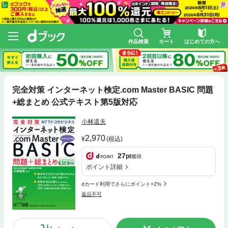
作品検索
カート
はじめての方へ
完全対策 インターネット検定.com Master BASIC 問題
+総まとめ 公式テキスト第5版対応
小林道夫
2,970
(税込)
27
pt
獲得
ポイント詳細
dカード利用でさらにポイント+2%
返品不可