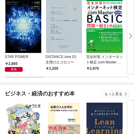
STAR POWER
DISTANCE.zine 03
完全対策 インターネッ
DIS
文理のエコロジー
ト検定.com Master BA
Iは
2,860
SIC 問題+総まとめ 公
2,200
2,970
2,
新着
式テキスト第5版対応
ビジネス・経済のおすすめ本
もっと見る