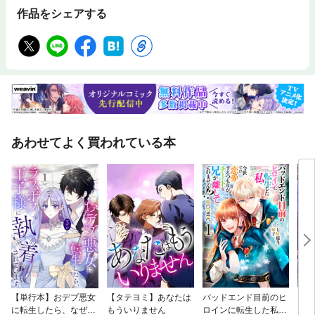
作品をシェアする
あわせてよく買われている本
【単行本】おデブ悪女
【タテヨミ】あなたは
バッドエンド目前のヒ
【タ
に転生したら、なぜか
もういりません
ロインに転生した私、
リ〜