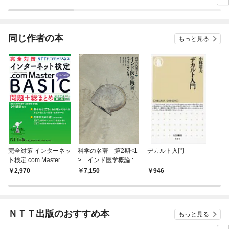
ラスボス王子様に執着
今世では恋愛するつも
されています
りがチートな兄が離し
てくれません！？@C
OMIC
同じ作者の本
もっと見る
完全対策 インターネッ
科学の名著 第2期<1
デカルト入門
ト検定.com Master BA
> インド医学概論 :
SIC 問題+総まとめ 公
チャラカ・サンヒター
2,970
7,150
946
式テキスト第5版対応
ＮＴＴ出版のおすすめ本
もっと見る