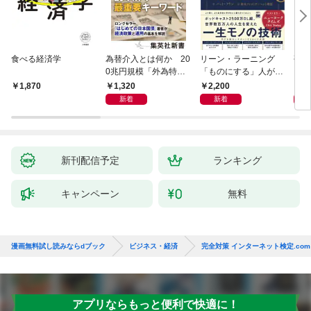
食べる経済学
為替介入とは何か 20
リーン・ラーニング
研究
0兆円規模「外為特
「ものにする」人が自
会」が生まれた謎
然とやっている 最小の
1,320
2,200
5,
1,870
インプットで最大の成
新着
新着
果を得る学習法
新刊配信予定
ランキング
キャンペーン
無料
漫画無料試し読みならdブック
ビジネス・経済
完全対策 インターネット検定.com 
アプリならもっと便利で快適に！