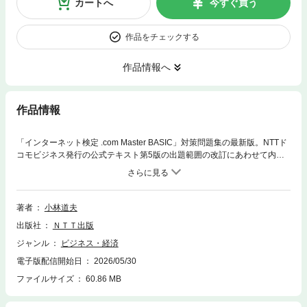
カートへ
今すぐ買う
作品をチェックする
作品情報へ
作品情報
「インターネット検定 .com Master BASIC」対策問題集の最新版。NTTド
コモビジネス発行の公式テキスト第5版の出題範囲の改訂にあわせて内容
を全面刷新。必修テーマごとに、問題演習と要点解説を体系的に整理し、
理解の定着と得点力の向上を両立、効率的な学習を可能にし、受検直前の
総仕上げにも最適な構成となっている。最新の出題傾向に基づいた模擬試
験1回分を収録。「文理のエコロジー」というタイトルは、対立しがちな
著者
小林道夫
文系と理系を、相互に関係しあう“エコシステム（生態系）”として捉えな
出版社
ＮＴＴ出版
おす、という意図のもとつけました。本特集では、文理を単に融合するの
でも、超えるのでもなく、その前提自体を問い直しながら、知を関係とし
ジャンル
ビジネス・経済
て編み直す試みを収録しました。願わくば、「呪い」を解くためのヒント
電子版配信開始日
2026/05/30
になればと考えております。
ファイルサイズ
60.86 MB